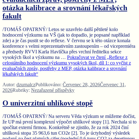
otázka kalibrace a srovnání lékařských
fakult
/TOMÁŠ OPATRNÝ/ Letos se uzavřelo další pětileté kolo
hodnocení výzkumu na VŠ (jak to dopadlo, je popsané například
zde) a je čas pustit se do reflexe. V červnu se k této otázce konala
konference s velmi reprezentativním zastoupením – od vicepremiéra
a předsedy RVVI Karla Havlíčka přes vrchní ředitelku sekce
vysokých škol a výzkumu na …
Pokračovat ve čtení
„Reflexe z
celostátního hodnocení výzkumu vysokých škol, díl 1: co vyčíst z
evaluačních zpráv, postřehy z MEP, otázka kalibrace a srovnání
lékařských fakult“
Autor:
dzurnalcz
Publikováno:
Červenec 28, 2026
Červenec 31,
2026
Rubriky:
Nezařazené příspěvky
O univerzitní uhlíkové stopě
/TOMÁŠ OPATRNÝ/ Na serveru Věda výzkum se můžeme dočíst,
že UP má první komplexní výpočet uhlíkové stopy [1]. Nechala si to
spočítat externí firmou. Konkrétně se zjistilo, že za rok 2024 činí
uhlíková stopa 35 963,6 tun CO2e [2]. To je úctyhodný výsledek
podaný na šest platných cifer (poslední 0,6 tuny CO2 za desetinnou