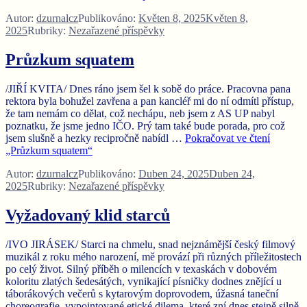
Autor:
dzurnalcz
Publikováno:
Květen 8, 2025
Květen 8,
2025
Rubriky:
Nezařazené příspěvky
Průzkum squatem
/JIŘÍ KVITA/ Dnes ráno jsem šel k sobě do práce. Pracovna pana
rektora byla bohužel zavřena a pan kancléř mi do ní odmítl přístup,
že tam nemám co dělat, což nechápu, neb jsem z AS UP nabyl
poznatku, že jsme jedno IČO. Prý tam také bude porada, pro což
jsem slušně a hezky recipročně nabídl …
Pokračovat ve čtení
„Průzkum squatem“
Autor:
dzurnalcz
Publikováno:
Duben 24, 2025
Duben 24,
2025
Rubriky:
Nezařazené příspěvky
Vyžadovaný klid starců
/IVO JIRÁSEK/ Starci na chmelu, snad nejznámější český filmový
muzikál z roku mého narození, mě provází při různých příležitostech
po celý život. Silný příběh o milencích v texaskách v dobovém
koloritu zlatých šedesátých, vynikající písničky dodnes znějící u
táborákových večerů s kytarovým doprovodem, úžasná taneční
choreografie, vypointované etické dilema, které zní dnes stejně silně