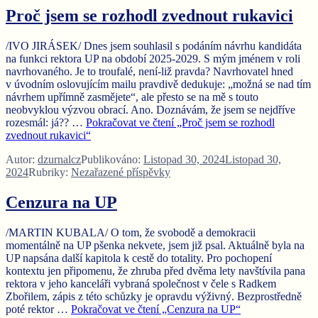
Proč jsem se rozhodl zvednout rukavici
/IVO JIRÁSEK/ Dnes jsem souhlasil s podáním návrhu kandidáta
na funkci rektora UP na období 2025-2029. S mým jménem v roli
navrhovaného. Je to troufalé, není-liž pravda? Navrhovatel hned
v úvodním oslovujícím mailu pravdivě dedukuje: „možná se nad tím
návrhem upřímně zasmějete“, ale přesto se na mě s touto
neobvyklou výzvou obrací. Ano. Doznávám, že jsem se nejdříve
rozesmál: já?? …
Pokračovat ve čtení
„Proč jsem se rozhodl
zvednout rukavici“
Autor:
dzurnalcz
Publikováno:
Listopad 30, 2024
Listopad 30,
2024
Rubriky:
Nezařazené příspěvky
Cenzura na UP
/MARTIN KUBALA/ O tom, že svobodě a demokracii
momentálně na UP pšenka nekvete, jsem již psal. Aktuálně byla na
UP napsána další kapitola k cestě do totality. Pro pochopení
kontextu jen připomenu, že zhruba před dvěma lety navštívila pana
rektora v jeho kanceláři vybraná společnost v čele s Radkem
Zbořilem, zápis z této schůzky je opravdu výživný. Bezprostředně
poté rektor …
Pokračovat ve čtení
„Cenzura na UP“