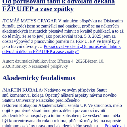
Od porušování tabu k odvolání děkana
FŽP UJEP a zase zpátky
/TOMÁŠ MATYS GRYGAR V minulém příspěvku na Diskusním
žurnálu (zde) jsem se zamýšlel nad otázkou, proč se na některých
akademických institucích přestává mluvit o kvalitě publikací, a to až
do té míry, že se to jeví jako porušování tabu. 5.3. 2025 jsem za
dostal výpověď z pracovního poměru na FŽP UJEP, ve které byly
jako hlavní důvody …
Pokračovat ve čtení
„Od porušování tabu k
odvolání děkana FŽP UJEP a zase zpátky“
Autor:
dzurnalcz
Publikováno:
Březen 4, 2026
Březen 10,
2026
Rubriky:
Nezařazené příspěvky
Akademický feudalismus
/MARTIN KUBALA/ Nedávno ve svém příspěvku Statut
snů komentoval kolega Opatrný některé aspekty návrhu nového
Statutu Univerzity Palackého předloženého
rektorem Kohajdou Akademickému senátu UP. Ve stručnosti, mělo
dojít k poměrně zásadnímu přerozdělení pravomocí uvnitř
akademické samosprávy, a to tím způsobem, že veškerá moc měla
být koncentrována do rukou rektora, přičemž měly být na naprosté
minimum osekány pravomoci akademického senátu a …
Pokračovat