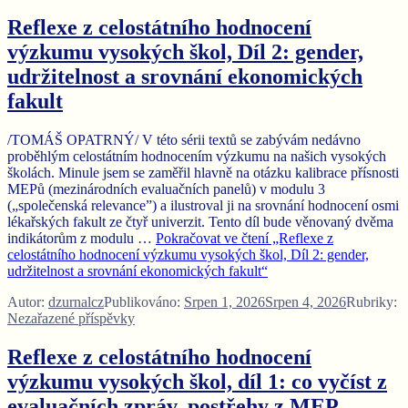
Reflexe z celostátního hodnocení
výzkumu vysokých škol, Díl 2: gender,
udržitelnost a srovnání ekonomických
fakult
/TOMÁŠ OPATRNÝ/ V této sérii textů se zabývám nedávno
proběhlým celostátním hodnocením výzkumu na našich vysokých
školách. Minule jsem se zaměřil hlavně na otázku kalibrace přísnosti
MEPů (mezinárodních evaluačních panelů) v modulu 3
(„společenská relevance”) a ilustroval ji na srovnání hodnocení osmi
lékařských fakult ze čtyř univerzit. Tento díl bude věnovaný dvěma
indikátorům z modulu …
Pokračovat ve čtení
„Reflexe z
celostátního hodnocení výzkumu vysokých škol, Díl 2: gender,
udržitelnost a srovnání ekonomických fakult“
Autor:
dzurnalcz
Publikováno:
Srpen 1, 2026
Srpen 4, 2026
Rubriky:
Nezařazené příspěvky
Reflexe z celostátního hodnocení
výzkumu vysokých škol, díl 1: co vyčíst z
evaluačních zpráv, postřehy z MEP,