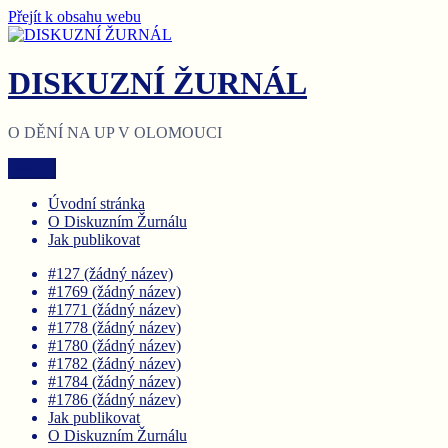
Přejít k obsahu webu
DISKUZNÍ ŽURNÁL
O DĚNÍ NA UP V OLOMOUCI
Menu
Úvodní stránka
O Diskuzním Žurnálu
Jak publikovat
#127 (žádný název)
#1769 (žádný název)
#1771 (žádný název)
#1778 (žádný název)
#1780 (žádný název)
#1782 (žádný název)
#1784 (žádný název)
#1786 (žádný název)
Jak publikovat
O Diskuzním Žurnálu