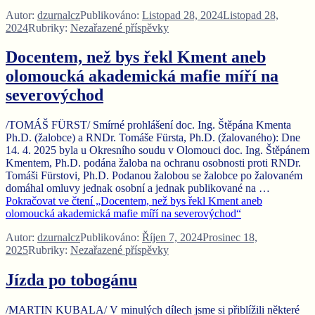
Autor:
dzurnalcz
Publikováno:
Listopad 28, 2024
Listopad 28,
2024
Rubriky:
Nezařazené příspěvky
Docentem, než bys řekl Kment aneb
olomoucká akademická mafie míří na
severovýchod
/TOMÁŠ FÜRST/ Smírné prohlášení doc. Ing. Štěpána Kmenta
Ph.D. (žalobce) a RNDr. Tomáše Fürsta, Ph.D. (žalovaného): Dne
14. 4. 2025 byla u Okresního soudu v Olomouci doc. Ing. Štěpánem
Kmentem, Ph.D. podána žaloba na ochranu osobnosti proti RNDr.
Tomáši Fürstovi, Ph.D. Podanou žalobou se žalobce po žalovaném
domáhal omluvy jednak osobní a jednak publikované na …
Pokračovat ve čtení
„Docentem, než bys řekl Kment aneb
olomoucká akademická mafie míří na severovýchod“
Autor:
dzurnalcz
Publikováno:
Říjen 7, 2024
Prosinec 18,
2025
Rubriky:
Nezařazené příspěvky
Jízda po tobogánu
/MARTIN KUBALA/ V minulých dílech jsme si přiblížili některé