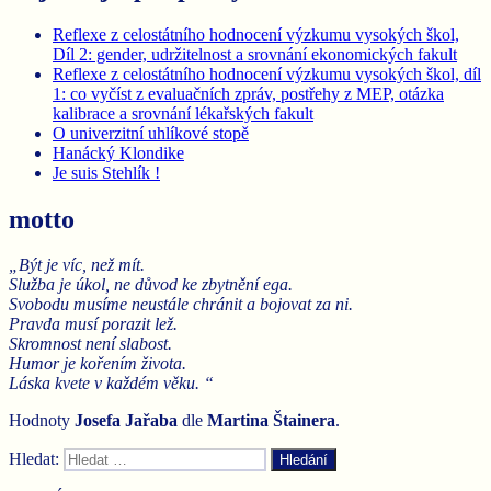
Reflexe z celostátního hodnocení výzkumu vysokých škol,
Díl 2: gender, udržitelnost a srovnání ekonomických fakult
Reflexe z celostátního hodnocení výzkumu vysokých škol, díl
1: co vyčíst z evaluačních zpráv, postřehy z MEP, otázka
kalibrace a srovnání lékařských fakult
O univerzitní uhlíkové stopě
Hanácký Klondike
Je suis Stehlík !
motto
„Být je víc, než mít.
Služba je úkol, ne důvod ke zbytnění ega.
Svobodu musíme neustále chránit a bojovat za ni.
Pravda musí porazit lež.
Skromnost není slabost.
Humor je kořením života.
Láska kvete v každém věku. “
Hodnoty
Josefa Jařaba
dle
Martina
Štainera
.
Hledat:
Hledání