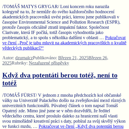
/TOMÁŠ MATYS GRYGAR/ Loni koncem roku narazila
kolegyně na to, že nemůže do svého každoročního hodnocení
akademických pracovníků uvést práci, kterou jsme publikovali v
časopise Environmental Science and Pollution Research (ESPR),
protože časopis oficiálně ztratil impaktní faktor. Společnost
Clarivate, která IF počítá, totiž časopis vyhodnotila jako
problematický, a to spolu s několika dalšími v oblasti …
Pokračovat
ve čtení
„Proč je tabu mluvit na akademických pracovištích o kvalitě
vědeckých publikací?“
Autor:
dzurnalcz
Publikováno:
Březen 21, 2025
Březen 26,
2025
Rubriky:
Nezařazené příspěvky
Když dva potentáti berou totéž, není to
totéž
/TOMÁŠ FÜRST/ V jednom z mnoha předchozích kol občanské
války na Univerzitě Palackého došlo na zveřejňování mezd různých
univerzitních funkcionářů. Půvabný článek o tom napsal Tomáš
Opatrný zde. Mimo jiné jsme se v něm dozvěděli, že ředitel
vědeckého centra, které proslulo daleko za hranicemi naší vlasti
svou mimořádně kreativní práci s daty, pobíral za svůj skvělý výkon
ve funkci mzdu, …
Pokračovat ve čtení
„Když dva potentáti berou