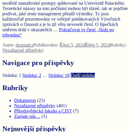
neotřelé manažerské postupy aplikované na Univerzitě Palackého.
Teoretické názory na toto počínání mohou být různé, tak se pojďme
podívat, jaké tento management přináší výsledky. Ty jsou
každoročně prezentovány ve veřejně publikovaných Výročních
zprávách o činnosti a je to již věru neveselé čtení. O šipečkách
směrem dolů v ukazatelích …
Pokračovat ve čtení
„Jízda po
tobogánu“
Autor:
dzurnalcz
Publikováno:
Říjen 5, 2024
Říjen 5, 2024
Rubriky:
Nezařazené příspěvky
Navigace pro příspěvky
Stránka:
1
Stránka:
2
…
Stránka:
18
Další stránka
Rubriky
Dekameron
(25)
Nezařazené příspěvky
(401)
Přírodovědecká fakulta a CIST
(7)
Zaujalo nás…
(1)
Nejnovější příspěvky