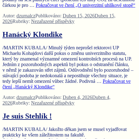
čárkou je pro …
Pokračovat ve čtení
„O univerzitní uhlíkové stopě“
Autor:
dzurnalcz
Publikováno:
Duben 15, 2026
Duben 15,
2026
Rubriky:
Nezařazené příspěvky
Hanácký Klondike
/MARTIN KUBALA/ Minulý týden neprošel rektorovi UP
Michaelu Kohajdovi další pokus o změnu univerzitního statutu,
který by znamenal významné omezení kontrolních procesů na UP.
Jedním z pozoruhodných aspektů byl pokus o odstranění článku,
v němž je zakazován střet zájmů. Odůvodnění bylo pozoruhodné –
stávající podoba je nedokonalá a nepostihuje všechny situace, je
tedy lepší nemít omezení vůbec žádné. Podivná …
Pokračovat ve
čtení
„Hanácký Klondike“
Autor:
dzurnalcz
Publikováno:
Duben 4, 2026
Duben 4,
2026
Rubriky:
Nezařazené příspěvky
Je suis Stehlík !
/MARTIN KUBALA/ Jakožto děkan jsem se musel vyjadřovat
prakticky ke všem záležitostem na fakultě.