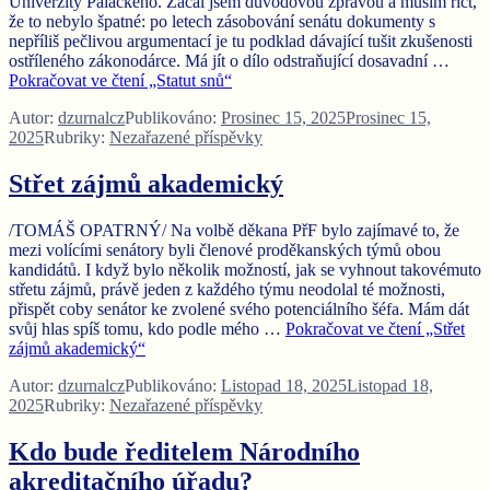
Univerzity Palackého. Začal jsem důvodovou zprávou a musím říct,
že to nebylo špatné: po letech zásobování senátu dokumenty s
nepříliš pečlivou argumentací je tu podklad dávající tušit zkušenosti
ostříleného zákonodárce. Má jít o dílo odstraňující dosavadní …
Pokračovat ve čtení
„Statut snů“
Autor:
dzurnalcz
Publikováno:
Prosinec 15, 2025
Prosinec 15,
2025
Rubriky:
Nezařazené příspěvky
Střet zájmů akademický
/TOMÁŠ OPATRNÝ/ Na volbě děkana PřF bylo zajímavé to, že
mezi volícími senátory byli členové proděkanských týmů obou
kandidátů. I když bylo několik možností, jak se vyhnout takovémuto
střetu zájmů, právě jeden z každého týmu neodolal té možnosti,
přispět coby senátor ke zvolené svého potenciálního šéfa. Mám dát
svůj hlas spíš tomu, kdo podle mého …
Pokračovat ve čtení
„Střet
zájmů akademický“
Autor:
dzurnalcz
Publikováno:
Listopad 18, 2025
Listopad 18,
2025
Rubriky:
Nezařazené příspěvky
Kdo bude ředitelem Národního
akreditačního úřadu?