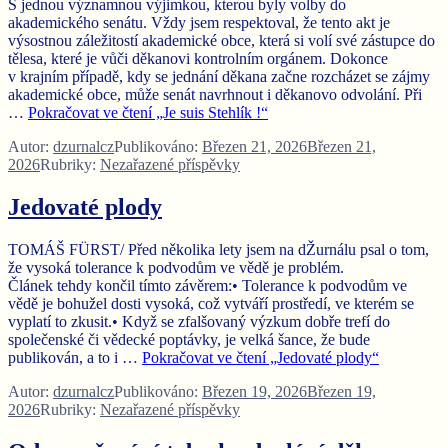
S jednou významnou výjimkou, kterou byly volby do
akademického senátu. Vždy jsem respektoval, že tento akt je
výsostnou záležitostí akademické obce, která si volí své zástupce do
tělesa, které je vůči děkanovi kontrolním orgánem. Dokonce
v krajním případě, kdy se jednání děkana začne rozcházet se zájmy
akademické obce, může senát navrhnout i děkanovo odvolání. Při
…
Pokračovat ve čtení
„Je suis Stehlík !“
Autor:
dzurnalcz
Publikováno:
Březen 21, 2026
Březen 21,
2026
Rubriky:
Nezařazené příspěvky
Jedovaté plody
TOMÁŠ FÜRST/ Před několika lety jsem na dŽurnálu psal o tom,
že vysoká tolerance k podvodům ve vědě je problém.
Článek tehdy končil tímto závěrem:• Tolerance k podvodům ve
vědě je bohužel dosti vysoká, což vytváří prostředí, ve kterém se
vyplatí to zkusit.• Když se zfalšovaný výzkum dobře trefí do
společenské či vědecké poptávky, je velká šance, že bude
publikován, a to i …
Pokračovat ve čtení
„Jedovaté plody“
Autor:
dzurnalcz
Publikováno:
Březen 19, 2026
Březen 19,
2026
Rubriky:
Nezařazené příspěvky