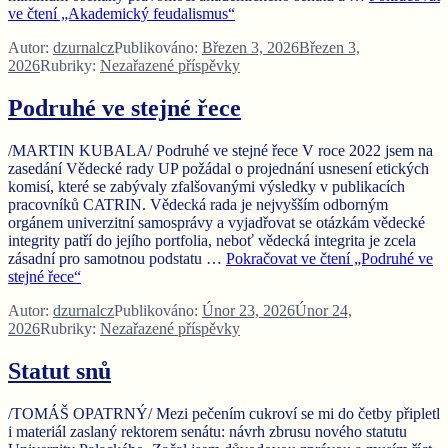
ve čtení
„Akademický feudalismus“
Autor:
dzurnalcz
Publikováno:
Březen 3, 2026
Březen 3,
2026
Rubriky:
Nezařazené příspěvky
Podruhé ve stejné řece
/MARTIN KUBALA/ Podruhé ve stejné řece V roce 2022 jsem na
zasedání Vědecké rady UP požádal o projednání usnesení etických
komisí, které se zabývaly zfalšovanými výsledky v publikacích
pracovníků CATRIN. Vědecká rada je nejvyšším odborným
orgánem univerzitní samosprávy a vyjadřovat se otázkám vědecké
integrity patří do jejího portfolia, neboť vědecká integrita je zcela
zásadní pro samotnou podstatu …
Pokračovat ve čtení
„Podruhé ve
stejné řece“
Autor:
dzurnalcz
Publikováno:
Únor 23, 2026
Únor 24,
2026
Rubriky:
Nezařazené příspěvky
Statut snů
/TOMÁŠ OPATRNÝ/ Mezi pečením cukroví se mi do četby připletl
i materiál zaslaný rektorem senátu: návrh zbrusu nového statutu