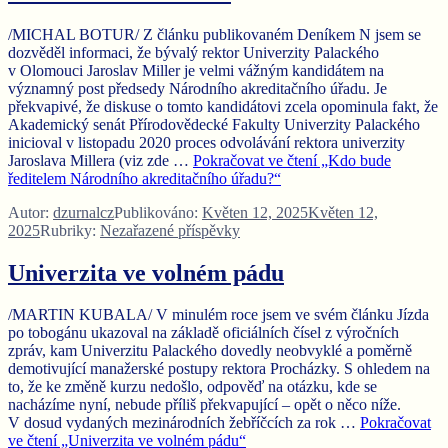
/MICHAL BOTUR/ Z článku publikovaném Deníkem N jsem se
dozvěděl informaci, že bývalý rektor Univerzity Palackého
v Olomouci Jaroslav Miller je velmi vážným kandidátem na
významný post předsedy Národního akreditačního úřadu. Je
překvapivé, že diskuse o tomto kandidátovi zcela opominula fakt, že
Akademický senát Přírodovědecké Fakulty Univerzity Palackého
inicioval v listopadu 2020 proces odvolávání rektora univerzity
Jaroslava Millera (viz zde …
Pokračovat ve čtení
„Kdo bude
ředitelem Národního akreditačního úřadu?“
Autor:
dzurnalcz
Publikováno:
Květen 12, 2025
Květen 12,
2025
Rubriky:
Nezařazené příspěvky
Univerzita ve volném pádu
/MARTIN KUBALA/ V minulém roce jsem ve svém článku Jízda
po tobogánu ukazoval na základě oficiálních čísel z výročních
zpráv, kam Univerzitu Palackého dovedly neobvyklé a poměrně
demotivující manažerské postupy rektora Procházky. S ohledem na
to, že ke změně kurzu nedošlo, odpověď na otázku, kde se
nacházíme nyní, nebude příliš překvapující – opět o něco níže.
V dosud vydaných mezinárodních žebříčcích za rok …
Pokračovat
ve čtení
„Univerzita ve volném pádu“