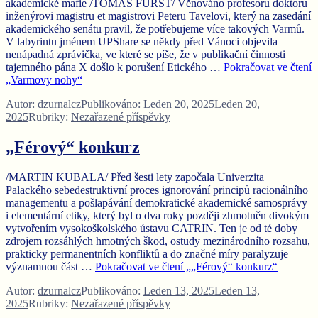
akademické mafie /TOMÁŠ FÜRST/ Věnováno profesoru doktoru
inženýrovi magistru et magistrovi Peteru Tavelovi, který na zasedání
akademického senátu pravil, že potřebujeme více takových Varmů.
V labyrintu jménem UPShare se někdy před Vánoci objevila
nenápadná zprávička, ve které se píše, že v publikační činnosti
tajemného pána X došlo k porušení Etického …
Pokračovat ve čtení
„Varmovy nohy“
Autor:
dzurnalcz
Publikováno:
Leden 20, 2025
Leden 20,
2025
Rubriky:
Nezařazené příspěvky
„Férový“ konkurz
/MARTIN KUBALA/ Před šesti lety započala Univerzita
Palackého sebedestruktivní proces ignorování principů racionálního
managementu a pošlapávání demokratické akademické samosprávy
i elementární etiky, který byl o dva roky později zhmotněn divokým
vytvořením vysokoškolského ústavu CATRIN. Ten je od té doby
zdrojem rozsáhlých hmotných škod, ostudy mezinárodního rozsahu,
prakticky permanentních konfliktů a do značné míry paralyzuje
významnou část …
Pokračovat ve čtení
„„Férový“ konkurz“
Autor:
dzurnalcz
Publikováno:
Leden 13, 2025
Leden 13,
2025
Rubriky:
Nezařazené příspěvky