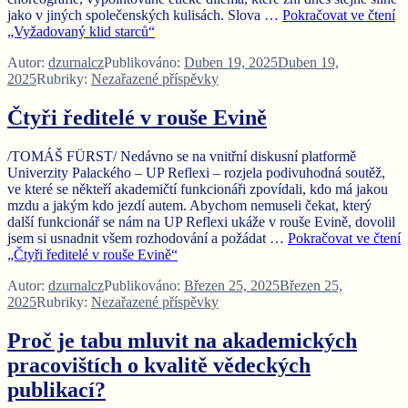
jako v jiných společenských kulisách. Slova …
Pokračovat ve čtení
„Vyžadovaný klid starců“
Autor:
dzurnalcz
Publikováno:
Duben 19, 2025
Duben 19,
2025
Rubriky:
Nezařazené příspěvky
Čtyři ředitelé v rouše Evině
/TOMÁŠ FÜRST/ Nedávno se na vnitřní diskusní platformě
Univerzity Palackého – UP Reflexi – rozjela podivuhodná soutěž,
ve které se někteří akademičtí funkcionáři zpovídali, kdo má jakou
mzdu a jakým kdo jezdí autem. Abychom nemuseli čekat, který
další funkcionář se nám na UP Reflexi ukáže v rouše Evině, dovolil
jsem si usnadnit všem rozhodování a požádat …
Pokračovat ve čtení
„Čtyři ředitelé v rouše Evině“
Autor:
dzurnalcz
Publikováno:
Březen 25, 2025
Březen 25,
2025
Rubriky:
Nezařazené příspěvky
Proč je tabu mluvit na akademických
pracovištích o kvalitě vědeckých
publikací?