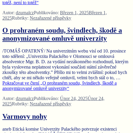
totéž, není to totéž“
Autor:
dzurnalcz
Publikováno:
Březen 1, 2025
Březen 1,
2025
Rubriky:
Nezařazené příspěvky
O prohraném soudu, švindlech, škodě a
anonymizované omluvě univerzity
/TOMÁŠ OPATRNÝ/ Na univerzitním webu visí od 10. prosince
toto sdělení: „Univerzita Palackého v Olomouci se omlouvá
absolventce Mgr. B. D. za vydání nezákonného rozhodnutí, kterým
byla vyslovena neplatnost vykonání součásti státní závěrečné
zkoušky této absolventky.” Přišlo mi to velmi zvláštní: pokud bych
chtěl, aby se mi někdo veřejně omluvil, velmi bych stál o to, …
Pokračovat ve čtení
„O prohraném soudu, švindlech, škodě a
anonymizované omluvě univerzity“
Autor:
dzurnalcz
Publikováno:
Únor 24, 2025
Únor 24,
2025
Rubriky:
Nezařazené příspěvky
Varmovy nohy
aneb Etická komise Univerzity Palackého potvrzuje existenci