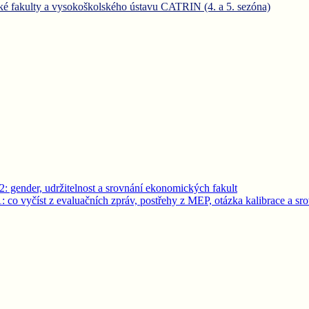
cké fakulty a vysokoškolského ústavu CATRIN (4. a 5. sezóna)
: gender, udržitelnost a srovnání ekonomických fakult
 co vyčíst z evaluačních zpráv, postřehy z MEP, otázka kalibrace a sro