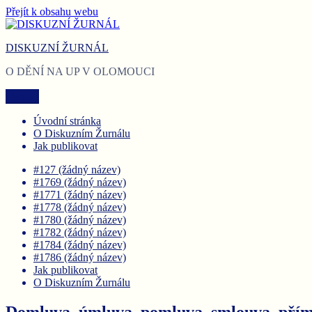
Přejít k obsahu webu
DISKUZNÍ ŽURNÁL
O DĚNÍ NA UP V OLOMOUCI
Menu
Úvodní stránka
O Diskuzním Žurnálu
Jak publikovat
#127 (žádný název)
#1769 (žádný název)
#1771 (žádný název)
#1778 (žádný název)
#1780 (žádný název)
#1782 (žádný název)
#1784 (žádný název)
#1786 (žádný název)
Jak publikovat
O Diskuzním Žurnálu
Domluva, úmluva, pomluva, smlouva, přím