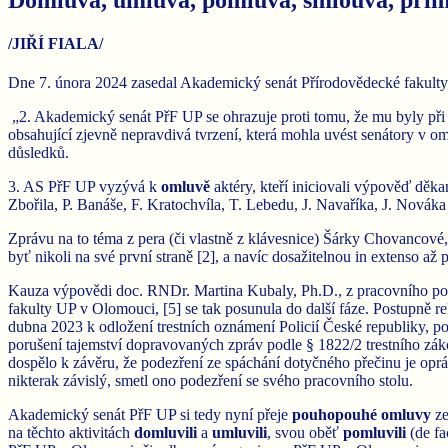
/JIŘÍ FIALA/
Dne 7. února 2024 zasedal Akademický senát Přírodovědecké fakulty U
„2. Akademický senát PřF UP se ohrazuje proti tomu, že mu byly při 
obsahující zjevně nepravdivá tvrzení, která mohla uvést senátory v 
důsledků.
3. AS PřF UP vyzývá k
omluvě
aktéry, kteří iniciovali výpověď děka
Zbořila, P. Banáše, F. Kratochvíla, T. Lebedu, J. Navaříka, J. Nováka
Zprávu na to téma z pera (či vlastně z klávesnice) Šárky Chovancové
byť nikoli na své první straně [2], a navíc dosažitelnou in extenso a
Kauza výpovědi doc. RNDr. Martina Kubaly, Ph.D., z pracovního pomě
fakulty UP v Olomouci, [5] se tak posunula do další fáze. Postupně r
dubna 2023 k odložení trestních oznámení Policií České republiky, 
porušení tajemství dopravovaných zpráv podle § 1822/2 trestního zákon
dospělo k závěru, že podezření ze spáchání dotyčného přečinu je opr
nikterak závislý, smetl ono podezření se svého pracovního stolu.
Akademický senát PřF UP si tedy nyní přeje
pouhopouhé
omluvy
ze
na těchto aktivitách
domluvili
a
umluvili
, svou oběť
pomluvili
(de fac