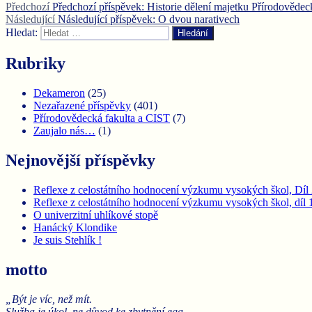
Předchozí
Předchozí příspěvek:
Historie dělení majetku Přírodověde
Následující
Následující příspěvek:
O dvou narativech
Hledat:
Hledání
Rubriky
Dekameron
(25)
Nezařazené příspěvky
(401)
Přírodovědecká fakulta a CIST
(7)
Zaujalo nás…
(1)
Nejnovější příspěvky
Reflexe z celostátního hodnocení výzkumu vysokých škol, Díl 2
Reflexe z celostátního hodnocení výzkumu vysokých škol, díl 1:
O univerzitní uhlíkové stopě
Hanácký Klondike
Je suis Stehlík !
motto
„Být je víc, než mít.
Služba je úkol, ne důvod ke zbytnění ega.