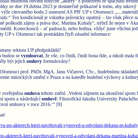
li možnosti obvinit dotyčné „aktéry“ z podezření ze spáchání trestné
liky ze dne 19.dubna 2023 je dostatečně průkazné k tomu, aby takový tr
 z výše citovaného bodu 2 usnesení AS PřF UP v Olomouci: „…materiály 
aly.“ Ten kondicionál je vskutku právnicky opatrný – lze však přece n
azně poškodit zájmy a práva doc. Martina Kubaly“, nýbrž že nejen v A
m médií. Koneckonců – ať padouch, nebo hrdina, vždyť jsme všichni je
y UP v Olomouci tak postrádám čtyři zásadní informace:
strany rektora UP předpokládá?
 a budou se
vymlouvat
, že vše, co činili, činili bona fide, a nikoli mala f
ěly být jejich
omluvy
formulovány?
 Olomouci prof. PhDr. MgA. Janu Vičarovi, CSc., hudebnímu skladate
demie múzických umění v Praze a na katedře hudební výchovy a kultur
y zveřejněna
omluva
tohoto znění: ,Vedeni zájmem na ukončení sporu bez
ní sporu a následující
omluvě
: Filozofická fakulta Univerzity Palacké
covní smlouvy v roce 2016.‘“ [9]
at/
luvu-po-akterech-kteri-navrhovali-vypoved-a-odvolani-dekana-m-kubaly
-po-akterech-kteri-navrhovali-vypoved-a-odvolani-dekana-martina-kuba