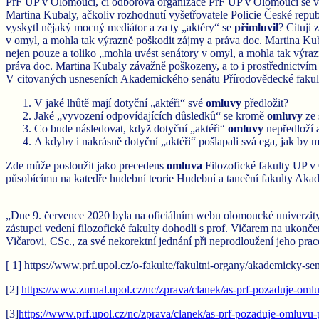
PřF UP v Olomouci, či odborová organizace PřF UP v Olomouci se vzda
Martina Kubaly, ačkoliv rozhodnutí vyšetřovatele Policie České repub
vyskytl nějaký mocný mediátor a za ty „aktéry“ se
přimluvil
? Cituji
v omyl, a mohla tak výrazně poškodit zájmy a práva doc. Martina Kub
nejen pouze a toliko „mohla uvést senátory v omyl, a mohla tak výr
práva doc. Martina Kubaly závažně poškozeny, a to i prostřednictví
V citovaných usneseních Akademického senátu Přírodovědecké fakult
V jaké lhůtě mají dotyční „aktéři“ své
omluvy
předložit?
Jaké „vyvození odpovídajících důsledků“ se kromě
omluvy
ze 
Co bude následovat, když dotyční „aktéři“
omluvy
nepředloží
A kdyby i nakrásně dotyční „aktéři“ pošlapali svá ega, jak by m
Zde může posloužit jako precedens
omluva
Filozofické fakulty UP v
působícímu na katedře hudební teorie Hudební a taneční fakulty Aka
„Dne 9. července 2020 byla na oficiálním webu olomoucké univerzit
zástupci vedení filozofické fakulty dohodli s prof. Vičarem na ukonče
Vičarovi, CSc., za své nekorektní jednání při neprodloužení jeho pra
[ 1] https://www.prf.upol.cz/o-fakulte/fakultni-organy/akademicky-sen
[2]
https://www.zurnal.upol.cz/nc/zprava/clanek/as-prf-pozaduje-om
[3]
https://www.prf.upol.cz/nc/zprava/clanek/as-prf-pozaduje-omluvu