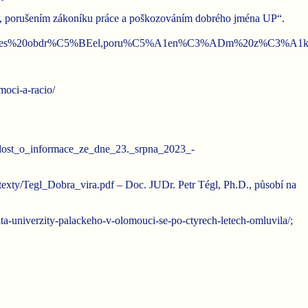
UP, porušením zákoníku práce a poškozováním dobrého jména UP“.
%20dnes%20obdr%C5%BEel,poru%C5%A1en%C3%ADm%20z%C
moci-a-racio/
formace_ze_dne_23._srpna_2023_-
_texty/Tegl_Dobra_vira.pdf – Doc. JUDr. Petr Tégl, Ph.D., působí na
lta-univerzity-palackeho-v-olomouci-se-po-ctyrech-letech-omluvila/;