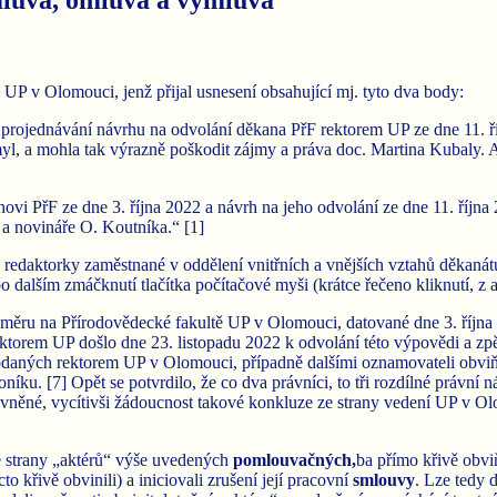
P v Olomouci, jenž přijal usnesení obsahující mj. tyto dva body:
projednávání návrhu na odvolání děkana PřF rektorem UP ze dne 11. ří
omyl, a mohla tak výrazně poškodit zájmy a práva doc. Martina Kubaly.
novi PřF ze dne 3. října 2022 a návrh na jeho odvolání ze dne 11. října 
 a novináře O. Koutníka.“ [1]
, redaktorky zaměstnané v oddělení vnitřních a vnějších vztahů děkan
ž po dalším zmáčknutí tlačítka počítačové myši (krátce řečeno kliknutí,
ru na Přírodovědecké fakultě UP v Olomouci, datované dne 3. října 2
ektorem UP došlo dne 23. listopadu 2022 k odvolání této výpovědi a zp
podaných rektorem UP v Olomouci, případně dalšími oznamovateli obviňu
íku. [7] Opět se potvrdilo, že co dva právníci, to tři rozdílné právní
ávněné, vycítivši žádoucnost takové konkluze ze strany vedení UP v O
 strany „aktérů“ výše uvedených
pomlouvačných,
ba přímo křivě obvi
to křivě obvinili) a iniciovali zrušení její pracovní
smlouvy
. Lze tedy 