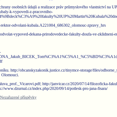
chrany osobních údajů a realizace práv průmyslového vlastnictví na 
kubaly-k-vypovedi-z-pracovniho-
%C4%9Bdeck%C3%A9%20fakulty%20UP%20Martin%20Kubala
an-rektor-odvolani-kubala.A221004_686302_olomouc-zpravy_hrs
l-odvolat-vypoved-dekana-prirodovedecke-fakulty-doufa-ve-zklidneni-e
-
akub_BICEK_Tom%C3%A1%C5%A1_%C5%BD%C3%A1dost_o_in
df
níku. http://obcanskyzakonik.justice.cz/tinymce-storage/files/odborne
v Olomouci.
uva_prof._Vicarovi.pdf; http://janvicar.cz/2020/07/14/filozoficka-faku
s://www.dzurnal.cz/index.php/2020/09/14/potlesk-pro-jana-fisara/
Nezařazené příspěvky