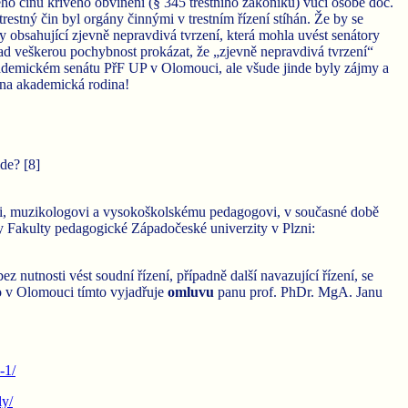
ho činu křivého obvinění (§ 345 trestního zákoníku) vůči osobě doc.
estný čin byl orgány činnými v trestním řízení stíhán. Že by se
obsahující zjevně nepravdivá tvrzení, která mohla uvést senátory
ad veškerou pochybnost prokázat, že „zjevně nepravdivá tvrzení“
kademickém senátu PřF UP v Olomouci, ale všude jinde byly zájmy a
dna akademická rodina!
ide? [8]
li, muzikologovi a vysokoškolskému pedagogovi, v současné době
y Fakulty pedagogické Západočeské univerzity v Plzni:
 nutnosti vést soudní řízení, případně další navazující řízení, se
ho v Olomouci tímto vyjadřuje
omluvu
panu prof. PhDr. MgA. Janu
-1/
ly/