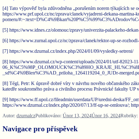
[4] Tato výpověď byla zdůvodněna „porušením norem týkajících se o
https://www.prf.upol.cz/nc/zprava/clanek/vyjadreni-dekana-martina-
pomeru/#:~:text=D%C4%9Bkan%20P%C5%99%C3%ADrodov
[5] https://www.idnes.cz/olomouc/zpravy/univerzita-palackeho-dek
[6] https://www.zurnal.upol.cz/nc/zprava/clanek/rektor-up-se-rozhod
[7] https://www.dzurnal.cz/index.php/2024/01/09/vysledky-setreni/
[8] https://www.dzurnal.cz/wp-content/uploads/2024/01/utf-82023-11
06_K%C5%98P_OLOMOUCK%C3%89HO_KRAJE_HL%C3%8DNA_J
_sd%C4%9Blen%C3%AD_priloha_1264119204_0_JUDr-merged.p
[8] Tégl, Petr: K úpravě dobré víry v návrhu nového občanského záko
katedře soukromého práva a civilního procesu Právnické fakulty UP 
[9] https://www.ff.upol.cz/fileadmin/userdata/UP/uredni-deska/FF_oml
https://www.dzurnal.cz/index.php/2020/07/13/ff-up-se-omlouva/; http
Autor:
dzurnalcz
Publikováno:
Únor 13, 2024
Únor 16, 2024
Rubriky:
Navigace pro příspěvek