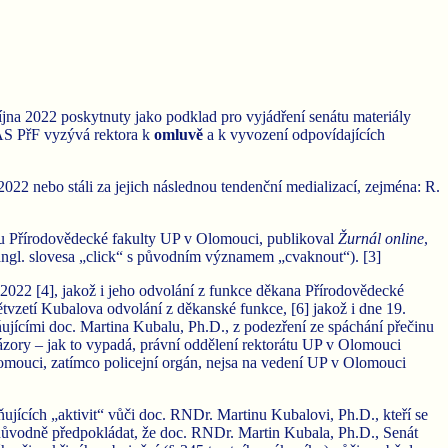
jna 2022 poskytnuty jako podklad pro vyjádření senátu materiály
 AS PřF vyzývá rektora k
omluvě
a k vyvození odpovídajících
2022 nebo stáli za jejich následnou tendenční medializací, zejména: R.
átu Přírodovědecké fakulty UP v Olomouci, publikoval
Žurnál online
,
 z angl. slovesa „click“ s původním významem „cvaknout“). [3]
022 [4], jakož i jeho odvolání z funkce děkana Přírodovědecké
ětvzetí Kubalova odvolání z děkanské funkce, [6] jakož i dne 19.
jícími doc. Martina Kubalu, Ph.D., z podezření ze spáchání přečinu
 názory – jak to vypadá, právní oddělení rektorátu UP v Olomouci
lomouci, zatímco policejní orgán, nejsa na vedení UP v Olomouci
ňujících „aktivit“ vůči doc. RNDr. Martinu Kubalovi, Ph.D., kteří se
důvodně předpokládat, že doc. RNDr. Martin Kubala, Ph.D., Senát