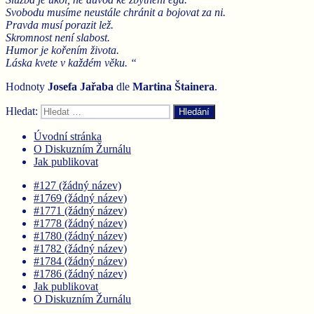
Svobodu musíme neustále chránit a bojovat za ni.
Pravda musí porazit lež.
Skromnost není slabost.
Humor je kořením života.
Láska kvete v každém věku. “
Hodnoty
Josefa Jařaba
dle
Martina
Štainera
.
Hledat:
Hledání
Úvodní stránka
O Diskuzním Žurnálu
Jak publikovat
#127 (žádný název)
#1769 (žádný název)
#1771 (žádný název)
#1778 (žádný název)
#1780 (žádný název)
#1782 (žádný název)
#1784 (žádný název)
#1786 (žádný název)
Jak publikovat
O Diskuzním Žurnálu