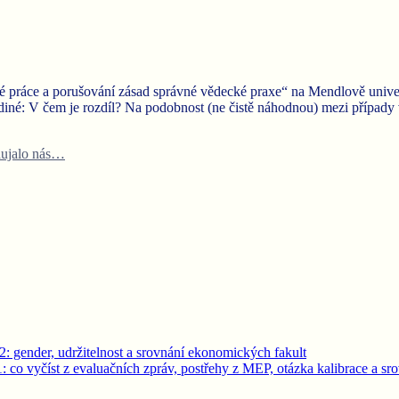
e a porušování zásad správné vědecké praxe“ na Mendlově univerzit
jediné: V čem je rozdíl? Na podobnost (ne čistě náhodnou) mezi přípa
ujalo nás…
: gender, udržitelnost a srovnání ekonomických fakult
 co vyčíst z evaluačních zpráv, postřehy z MEP, otázka kalibrace a sro