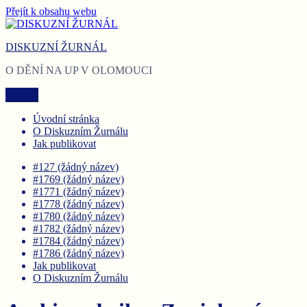
Přejít k obsahu webu
DISKUZNÍ ŽURNÁL
O DĚNÍ NA UP V OLOMOUCI
Menu
Úvodní stránka
O Diskuzním Žurnálu
Jak publikovat
#127 (žádný název)
#1769 (žádný název)
#1771 (žádný název)
#1778 (žádný název)
#1780 (žádný název)
#1782 (žádný název)
#1784 (žádný název)
#1786 (žádný název)
Jak publikovat
O Diskuzním Žurnálu