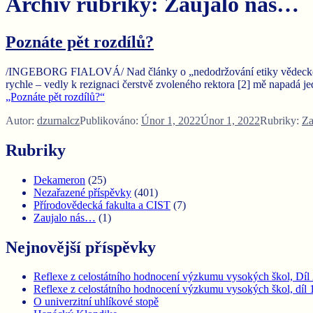
Archiv rubriky: Zaujalo nás…
Poznáte pět rozdílů?
/INGEBORG FIALOVÁ/ Nad články o „nedodržování etiky vědecké prác
rychle – vedly k rezignaci čerstvě zvoleného rektora [2] mě napadá 
„Poznáte pět rozdílů?“
Autor:
dzurnalcz
Publikováno:
Únor 1, 2022
Únor 1, 2022
Rubriky:
Za
Rubriky
Dekameron
(25)
Nezařazené příspěvky
(401)
Přírodovědecká fakulta a CIST
(7)
Zaujalo nás…
(1)
Nejnovější příspěvky
Reflexe z celostátního hodnocení výzkumu vysokých škol, Díl 2
Reflexe z celostátního hodnocení výzkumu vysokých škol, díl 1:
O univerzitní uhlíkové stopě