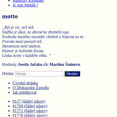
Hanácký Klondike
Je suis Stehlík !
motto
„Být je víc, než mít.
Služba je úkol, ne důvod ke zbytnění ega.
Svobodu musíme neustále chránit a bojovat za ni.
Pravda musí porazit lež.
Skromnost není slabost.
Humor je kořením života.
Láska kvete v každém věku. “
Hodnoty
Josefa Jařaba
dle
Martina
Štainera
.
Hledat:
Hledání
Úvodní stránka
O Diskuzním Žurnálu
Jak publikovat
#127 (žádný název)
#1769 (žádný název)
#1771 (žádný název)
#1778 (žádný název)