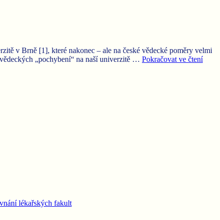
ě v Brně [1], které nakonec – ale na české vědecké poměry velmi
dy vědeckých „pochybení“ na naší univerzitě …
Pokračovat ve čtení
vnání lékařských fakult