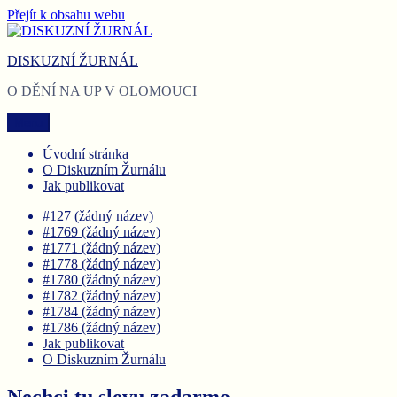
Přejít k obsahu webu
DISKUZNÍ ŽURNÁL
O DĚNÍ NA UP V OLOMOUCI
Menu
Úvodní stránka
O Diskuzním Žurnálu
Jak publikovat
#127 (žádný název)
#1769 (žádný název)
#1771 (žádný název)
#1778 (žádný název)
#1780 (žádný název)
#1782 (žádný název)
#1784 (žádný název)
#1786 (žádný název)
Jak publikovat
O Diskuzním Žurnálu
Nechci tu slevu zadarmo