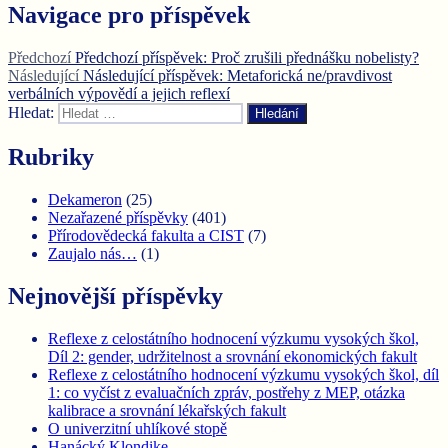
Navigace pro příspěvek
Předchozí
Předchozí příspěvek:
Proč zrušili přednášku nobelisty?
Následující
Následující příspěvek:
Metaforická ne/pravdivost
verbálních výpovědí a jejich reflexí
Hledat:
Hledání
Rubriky
Dekameron
(25)
Nezařazené příspěvky
(401)
Přírodovědecká fakulta a CIST
(7)
Zaujalo nás…
(1)
Nejnovější příspěvky
Reflexe z celostátního hodnocení výzkumu vysokých škol,
Díl 2: gender, udržitelnost a srovnání ekonomických fakult
Reflexe z celostátního hodnocení výzkumu vysokých škol, díl
1: co vyčíst z evaluačních zpráv, postřehy z MEP, otázka
kalibrace a srovnání lékařských fakult
O univerzitní uhlíkové stopě
Hanácký Klondike