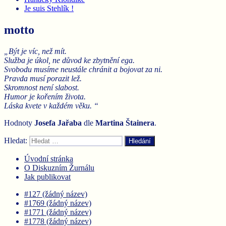
Je suis Stehlík !
motto
„Být je víc, než mít.
Služba je úkol, ne důvod ke zbytnění ega.
Svobodu musíme neustále chránit a bojovat za ni.
Pravda musí porazit lež.
Skromnost není slabost.
Humor je kořením života.
Láska kvete v každém věku. “
Hodnoty
Josefa Jařaba
dle
Martina
Štainera
.
Hledat:
Hledání
Úvodní stránka
O Diskuzním Žurnálu
Jak publikovat
#127 (žádný název)
#1769 (žádný název)
#1771 (žádný název)
#1778 (žádný název)