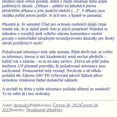
úředníci mezi sebou posílali. Jeden z mejlů obsahuje tento popis
potřebných úkonů: „
Děkani – zjištění na fakultách jména
předešlého děkana a jeho funkční období […]
“. S děkany jsou
zkrátka pořád jenom potíže. Je jich moc a špatně se pamatují.
Pikantní je, že samotný Úřad pro ochranu osobních údajů cituje
emaily tak, že je úplně jasné, kdo je jejich pisatelem! Nejedná se
náhodou o
rozsáhlý únik velkého objemu komunikace osobní
povahy s mimořádně závažnými trestněprávními důsledky pro široký
okruh postižených osob
?
Požadované informace tedy stále nemám. Platit devět tisíc ze svého
za informaci, kterou si má Akademický senát nechat předložit –
každý rok a zdarma – to se mi taky nechce. Zbývá ale ještě jedna
možnost. UP písemně potvrdila, že požadované informace jsou
nachystané. Prokazatelně tedy existují. Nechcete o ně někdo
požádat dle Zákona 106? Při vyřizování takové žádosti přece
nemohou vzniknout žádné dodatečné náklady.
A nechtěl by třeba o tyhle informace požádat některý ze senátorů?
To by mělo jít i bez stošestky.
Autor:
dzurnalcz
Publikováno:
Červen 28, 2023
Červen 28,
2023
Rubriky:
Nezařazené příspěvky