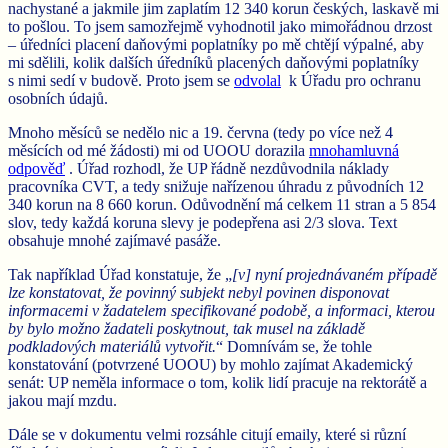
nachystané a jakmile jim zaplatím 12 340 korun českých, laskavě mi
to pošlou. To jsem samozřejmě vyhodnotil jako mimořádnou drzost
– úředníci placení daňovými poplatníky po mě chtějí výpalné, aby
mi sdělili, kolik dalších úředníků placených daňovými poplatníky
s nimi sedí v budově. Proto jsem se
odvolal
k Úřadu pro ochranu
osobních údajů.
Mnoho měsíců se nedělo nic a 19. června (tedy po více než 4
měsících od mé žádosti) mi od UOOU dorazila
mnohamluvná
odpověď
. Úřad rozhodl, že UP řádně nezdůvodnila náklady
pracovníka CVT, a tedy snižuje nařízenou úhradu z původních 12
340 korun na 8 660 korun. Odůvodnění má celkem 11 stran a 5 854
slov, tedy každá koruna slevy je podepřena asi 2/3 slova. Text
obsahuje mnohé zajímavé pasáže.
Tak například Úřad konstatuje, že „
[v]
nyní projednávaném případě
lze konstatovat, že povinný subjekt nebyl povinen disponovat
informacemi v žadatelem specifikované podobě,
a informaci, kterou
by bylo možno žadateli poskytnout, tak musel na základě
podkladových materiálů vytvořit.
“ Domnívám se, že tohle
konstatování (potvrzené UOOU) by mohlo zajímat Akademický
senát: UP neměla informace o tom, kolik lidí pracuje na rektorátě a
jakou mají mzdu.
Dále se v dokumentu velmi rozsáhle citují emaily, které si různí