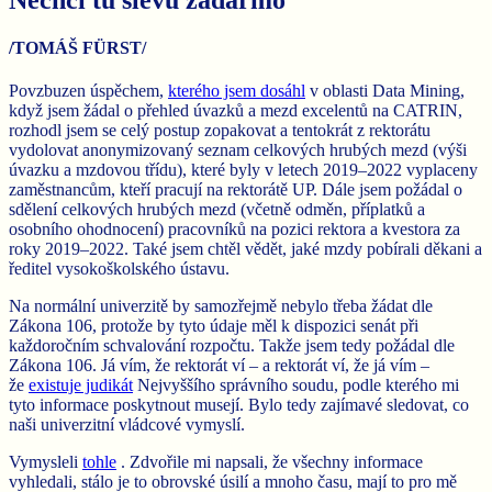
/TOMÁŠ FÜRST/
Povzbuzen úspěchem,
kterého jsem dosáhl
v oblasti Data Mining,
když jsem žádal o přehled úvazků a mezd excelentů na CATRIN,
rozhodl jsem se celý postup zopakovat a tentokrát z rektorátu
vydolovat anonymizovaný seznam celkových hrubých mezd (výši
úvazku a mzdovou třídu), které byly v letech 2019–2022 vyplaceny
zaměstnancům, kteří pracují na rektorátě UP. Dále jsem požádal o
sdělení celkových hrubých mezd (včetně odměn, příplatků a
osobního ohodnocení) pracovníků na pozici rektora a kvestora za
roky 2019–2022. Také jsem chtěl vědět, jaké mzdy pobírali děkani a
ředitel vysokoškolského ústavu.
Na normální univerzitě by samozřejmě nebylo třeba žádat dle
Zákona 106, protože by tyto údaje měl k dispozici senát při
každoročním schvalování rozpočtu. Takže jsem tedy požádal dle
Zákona 106. Já vím, že rektorát ví – a rektorát ví, že já vím –
že
existuje judikát
Nejvyššího správního soudu, podle kterého mi
tyto informace poskytnout musejí. Bylo tedy zajímavé sledovat, co
naši univerzitní vládcové vymyslí.
Vymysleli
tohle
. Zdvořile mi napsali, že všechny informace
vyhledali, stálo je to obrovské úsilí a mnoho času, mají to pro mě