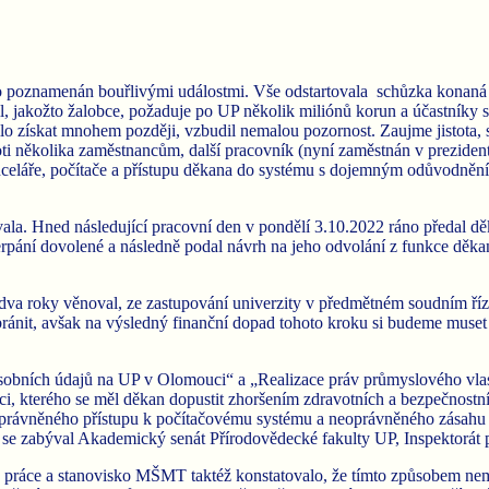
 poznamenán bouřlivými událostmi. Vše odstartovala schůzka konaná d
l, jakožto žalobce, požaduje po UP několik miliónů korun a účastníky s
řilo získat mnohem později, vzbudil nemalou pozornost. Zaujme jistota, 
roti několika zaměstnancům, další pracovník (nyní zaměstnán v preziden
nceláře, počítače a přístupu děkana do systému s dojemným odůvodněn
ovala. Hned následující pracovní den v pondělí 3.10.2022 ráno předal 
čerpání dovolené a následně podal návrh na jeho odvolání z funkce děka
 dva roky věnoval, ze zastupování univerzity v předmětném soudním říze
ránit, avšak na výsledný finanční dopad tohoto kroku si budeme muset 
obních údajů na UP v Olomouci“ a „Realizace práv průmyslového vlas
ci,
kterého se měl děkan dopustit zhoršením zdravotních a bezpečnostn
neoprávněného přístupu k počítačovému systému a neoprávněného zásahu 
 se zabýval Akademický senát Přírodovědecké fakulty UP, Inspektorát prá
oník práce a stanovisko MŠMT taktéž konstatovalo, že tímto způsobem n