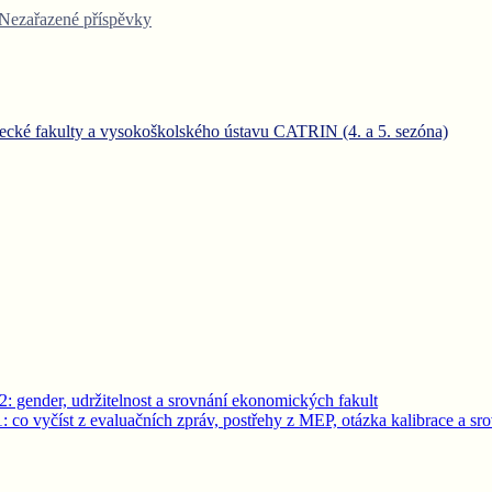
Nezařazené příspěvky
decké fakulty a vysokoškolského ústavu CATRIN (4. a 5. sezóna)
: gender, udržitelnost a srovnání ekonomických fakult
 co vyčíst z evaluačních zpráv, postřehy z MEP, otázka kalibrace a sro