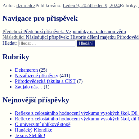
Autor:
dzurnalcz
Publikováno:
Leden 9, 2024
Leden 9, 2024
Rubriky:
Navigace pro příspěvek
Předchozí
Předchozí příspěvek:
Vzpomínky na radostnou vědu
Následující
Následující příspěvek:
Historie dělení majetku Přírodově
Hledat:
Hledání
Rubriky
Dekameron
(25)
Nezařazené příspěvky
(401)
Přírodovědecká fakulta a CIST
(7)
Zaujalo nás…
(1)
Nejnovější příspěvky
Reflexe z celostátního hodnocení výzkumu vysokých škol, Díl 2
Reflexe z celostátního hodnocení výzkumu vysokých škol, díl 1:
O univerzitní uhlíkové stopě
Hanácký Klondike
Je suis Stehlík !