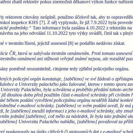
atření zhatil rektorův pokus znemožnit děkanovi výkon funkce naříz
yly rektorem citovány neúplně, potažmo účelově tak, aby to ospravedlňo
tokol inspekce KHS [7]. Z něj vyplynulo, že již 7.9.2022 byla proved
enické podmínky.“
Tato informace byla zaslána 4.10.2022 z rektorátu na
 návrhu na jeho odvolání 11.10.2022 tyto výtky uváděl, činil tak s pl
 v trestním řízení, jejichž usnesení [8] se podařilo nedávno získat.
cie ČR, která se zabývala trestním oznámením. Proti tomuto usnesení by
restního oznámení ani stížnosti veřejně známé nejsou, ale rozsáhlé pas
ny poměrně srozumitelně, citujeme tedy zjištění policejního orgánu.
ných policejní orgán konstatuje, [zaběleno] ve své žádosti o zpřístup
o žalobce a Univerzity palackého jako žalované, kterou v tomto sporu zas
niverzity Palackého, byla schválena a proběhlo předání tohoto archivu
li již dlouhou dobu před použitím části e-mailové schránky při civilní
é během podání vysvětlení policejnímu orgánu nesdělili žádné konkrét
ředmětné e-mailové schránky. [zaběleno] ve svém podání uvedl, že má p
edl, že [zaběleno] zneužil informaci z jeho e-mailové schránky, aby zm
vním jednání [zaběleno], což mělo za následek, že byla tato jednání uk
aběleno] Univerzita Palackého nabídla, [zaběleno] považoval za příliš
eré poukazovaly na úniky citlivých či utajovaných dat z e-mailové sch