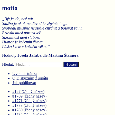
motto
„Být je víc, než mít.
Služba je úkol, ne důvod ke zbytnění ega.
Svobodu musíme neustále chránit a bojovat za ni.
Pravda musí porazit lež.
Skromnost není slabost.
Humor je kořením života.
Láska kvete v každém věku. “
Hodnoty
Josefa Jařaba
dle
Martina
Štainera
.
Hledat:
Hledání
Úvodní stránka
O Diskuzním Žurnálu
Jak publikovat
#127 (žádný název)
#1769 (žádný název)
#1771 (žádný název)
#1778 (žádný název)
#1780 (žádný název)
#1782 (žádný název)