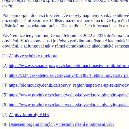
odpovědných za chod a správu počítačové sítě univerzity. Ustanovení §
osoby.”
Policejní orgán dochází k závěru, že nebyly naplněny znaky skutkové 
dozorující státní zástupce. Odlišný názor má pouze na to, že by mělo 
příslušnému inspektorátu práce. Tak se dle naších informací i stalo a
Závěrem lze tedy shrnout, že na přelomů let 2022 a 2023 došlo na Un
obvinění. V této souvislosti je třeba vyzdvihnout přístup Akademick
obvinění, a zafungoval tak v rámci demokratické akademické samospráv
[1]
Zápis ze schůzky u rektora
[2]
https://www.seznamzpravy.cz/clanek/domaci-masivni-unik-informa
[3]
https://ct24.ceskatelevize.cz/regiony/3533924-rektor-univerzity-p
[4]
https://olomoucky.denik.cz/zpravy_region/napeti-na-up-rektor-o
[5]
https://www.novinky.cz/clanek/veda-skoly-rektor-univerzity-pal
[6]
https://www.novinky.cz/clanek/veda-skoly-rektor-univerzity-pa
[7]
Zápis z kontroly KHS
[8]
Usnesení orgánů činných v trestním řízení o odložení věci