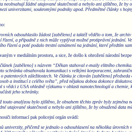
ata neobsahují žádné utajované skutečnosti a nebylo ani zjištěno, že 
mezi univerzitami, soukromými podniky apod. Předmětné články s hojný
ho:
ovních odsouhlasilo žádost [zaběleno] a taktéž vědělo o tom, že archi
lní řízení, a případně z nich může vyplývat možné protiprávní jednání.
ního řízení a poté podalo trestní oznámení na jednání, které předtím 
ovaným v mediálním prostoru, a sice, že došlo k ohrožení národní bezpe
lánek [zaběleno] s názvem “Děkan stahoval e-maily elitního chemika. U
e tato schránka obsahovala komunikaci s velkými korporacemi, zahrani
 o patentových záležitostech. Ve článku je citován [zaběleno] předsed
sob a institucí z celého světa”, před nějakou dobou dokonce diskutov
l s vědci z USA ohledně výzkumu v oblasti nanotechnologií a chemie, k
části jeho schránky.
mž touto analýzou bylo zjištěno, že obsahem těchto zpráv byly zejména
ádné utajované skutečnosti a nebylo ani zjištěno, že by obsažená data 
siči informací pak policejní orgán uvádí:
nů univerzity, přičemž se jednalo o odsouhlasení na několika úrovních 