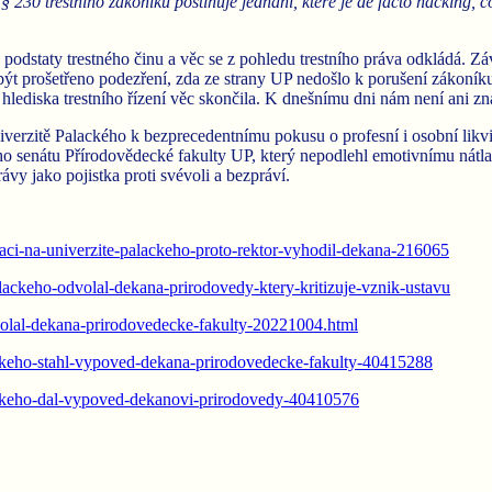
 230 trestního zákoníku postihuje jednání, které je de facto hacking, c
podstaty trestného činu a věc se z pohledu trestního práva odkládá. Zá
být prošetřeno podezření, zda ze strany UP nedošlo k porušení zákoníku 
 z hlediska trestního řízení věc skončila. K dnešnímu dni nám není ani 
iverzitě Palackého k bezprecedentnímu pokusu o profesní i osobní likv
ého senátu Přírodovědecké fakulty UP, který nepodlehl emotivnímu nátl
y jako pojistka proti svévoli a bezpráví.
ci-na-univerzite-palackeho-proto-rektor-vyhodil-dekana-216065
alackeho-odvolal-dekana-prirodovedy-ktery-kritizuje-vznik-ustavu
dvolal-dekana-prirodovedecke-fakulty-20221004.html
ackeho-stahl-vypoved-dekana-prirodovedecke-fakulty-40415288
lackeho-dal-vypoved-dekanovi-prirodovedy-40410576