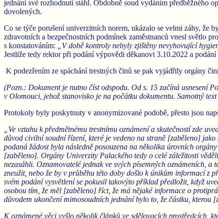
jednání své rozhodnutí stáhl. Obdobně soud vydáním předběžného op
dovolených.
Co se týče porušení univerzitních norem, ukázalo se velmi záhy, že b
zdravotních a bezpečnostních podmínek zaměstnanců vnesl světlo pro
s konstatováním:
„V době kontroly nebyly zjištěny nevyhovující hygi
Jestliže tedy rektor při podání výpovědi děkanovi 3.10.2022 a podání
K podezřením ze spáchání trestných činů se pak vyjádřily orgány činné
(Pozn.: Dokument je nutno číst odspodu. Od s. 15 začíná usnesení Poli
v Olomouci, jehož stanovisko je na počátku dokumentu. Samotný text t
Protokoly byly poskytnuty v anonymizované podobě, přesto jsou napsá
„Ve vztahu k předmětnému trestnímu oznámení a skutečností zde uvede
důvod civilní soudní řízení, které je vedeno na straně [zaběleno] jak
podaná žádost byla následně posouzena na několika úrovních orgány U
[zaběleno]. Orgány Univerzity Palackého tedy o celé záležitosti vědě
nezasáhli. Oznamovatelé jednak ve svých písemných oznámeních, a tak
zneužit, nebo že by v průběhu této doby došlo k únikům informací z p
svém podání vysvětlení se pokusil takovýto příklad předložit, když uv
osobou tím, že měl [zaběleno] říct, že má nějaké informace o protiprá
důvodem ukončení mimosoudních jednání bylo to, že částku, kterou [z
K oznámené věci vyšlo několik článků ve sdělovacích prostředcích, kt