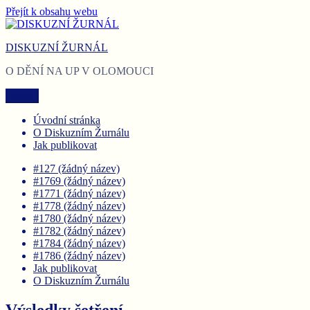
Přejít k obsahu webu
DISKUZNÍ ŽURNÁL
O DĚNÍ NA UP V OLOMOUCI
Menu
Úvodní stránka
O Diskuzním Žurnálu
Jak publikovat
#127 (žádný název)
#1769 (žádný název)
#1771 (žádný název)
#1778 (žádný název)
#1780 (žádný název)
#1782 (žádný název)
#1784 (žádný název)
#1786 (žádný název)
Jak publikovat
O Diskuzním Žurnálu
Výsledky šetření