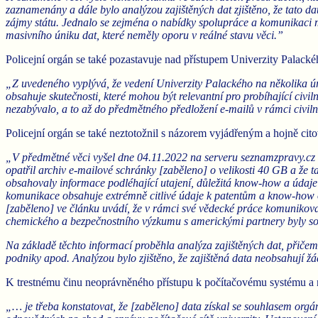
zaznamenány a dále bylo analýzou zajištěných dat zjištěno, že tato d
zájmy státu. Jednalo se zejména o nabídky spolupráce a komunikaci 
masivního úniku dat, které neměly oporu v reálné stavu věci.”
Policejní orgán se také pozastavuje nad přístupem Univerzity Palacké
„Z uvedeného vyplývá, že vedení Univerzity Palackého na několika úr
obsahuje skutečnosti, které mohou být relevantní pro probíhající civi
nezabývalo, a to až do předmětného předložení e-mailů v rámci civil
Policejní orgán se také neztotožnil s názorem vyjádřeným a hojně cit
„V předmětné věci vyšel dne 04.11.2022 na serveru seznamzpravy.cz č
opatřil archiv e-mailové schránky [zaběleno] o velikosti 40 GB a ž
obsahovaly informace podléhající utajení, důležitá know-how a údaje
komunikace obsahuje extrémně citlivé údaje k patentům a know-how o
[zaběleno] ve článku uvádí, že v rámci své vědecké práce komunikova
chemického a bezpečnostního výzkumu s americkými partnery byly sou
Na základě těchto informací proběhla analýza zajištěných dat, přiče
podniky apod. Analýzou bylo zjištěno, že zajištěná data neobsahují ž
K trestnému činu neoprávněného přístupu k počítačovému systému a no
„… je třeba konstatovat, že [zaběleno] data získal se souhlasem orgá