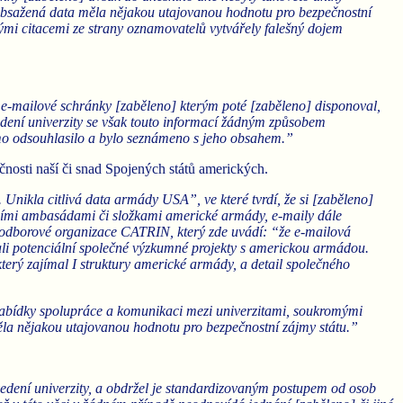
by obsažená data měla nějakou utajovanou hodnotu pro bezpečnostní
mi citacemi ze strany oznamovatelů vytvářely falešný dojem
v e-mailové schránky [zaběleno] kterým poté [zaběleno] disponoval,
 Vedení univerzity se však touto informací žádným způsobem
samo odsouhlasilo a bylo seznámeno s jeho obsahem.”
čnosti naší či snad Spojených států amerických.
nikla citlivá data armády USA”, ve které tvrdí, že si [zaběleno]
čními ambasádami či složkami americké armády, e-maily dále
a odborové organizace CATRIN, který zde uvádí: “že e-mailová
ali potenciální společné výzkumné projekty s americkou armádou.
terý zajímal I struktury americké armády, a detail společného
 nabídky spolupráce a komunikaci mezi univerzitami, soukromými
měla nějakou utajovanou hodnotu pro bezpečnostní zájmy státu.”
vedení univerzity, a obdržel je standardizovaným postupem od osob