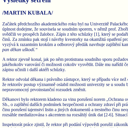
/MARTIN KUBALA/
Začátek předchozího akademického roku byl na Univerzitě Palackého
úplnost dodejme, že souvisela se soudním sporem, v němž prof. Zboři
svědčili ve prospěch žalobce. Zápis z této schůzky [1], který se poda
činů. Za zmínku pak stojí i návrhy kvestorky na okamžitá opatření p
vyzývá k razantním krokům a odborový předák navrhuje zajištění ka
pan děkan uškodí.“
A rektor zjevně konal, jak po něm protistrana soudního sporu požad
jakéhokoliv varování či možnosti cokoliv vysvětlit. Dále mu nařídil 
zápisu učinili i další aktéři schůzky.
Rektor odvolal děkana i právního zástupce, který se případu více než
že rektorův postup významně oslabil možnosti univerzity se u soudu b
nepravomocný prvoinstanční rozsudek změnit.
Děkanovi bylo rektorem kladeno za vinu porušení norem „Ochrana os
Sb., o zajištění dalších podmínek bezpečnosti a ochrany zdraví při prá
činu porušení tajemství listin a jiných dokumentů a trestného činu 
rozsáhle medializována s akcentem na rozsáhlý únik dat [2-6]. Situací
Inspektorát práce zjistil, že rektor při podání výpovědi porušil zák