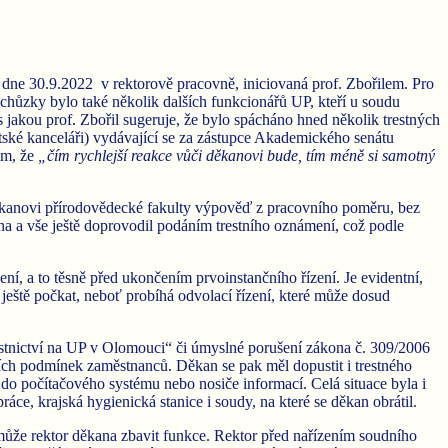
ne 30.9.2022 v rektorově pracovně, iniciovaná prof. Zbořilem. Pro
chůzky bylo také několik dalších funkcionářů UP, kteří u soudu
s jakou prof. Zbořil sugeruje, že bylo spácháno hned několik trestných
tské kanceláři) vydávající se za zástupce Akademického senátu
ím, že
„čím rychlejší reakce vůči děkanovi bude, tím méně si samotný
děkanovi přírodovědecké fakulty výpověď z pracovního poměru, bez
na a vše ještě doprovodil podáním trestního oznámení, což podle
ní, a to těsně před ukončením prvoinstančního řízení. Je evidentní,
ještě počkat, neboť probíhá odvolací řízení, které může dosud
tnictví na UP v Olomouci“ či úmyslné porušení zákona č. 309/2006
ích podmínek zaměstnanců. Děkan se pak měl dopustit i trestného
do počítačového systému nebo nosiče informací. Celá situace byla i
ce, krajská hygienická stanice i soudy, na které se děkan obrátil.
emůže rektor děkana zbavit funkce. Rektor před nařízením soudního