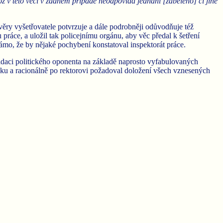
ož v této věci v žádném případě neodpovídá jednání [zaběleno] či jiné
věry vyšetřovatele potvrzuje a dále podrobněji odůvodňuje též
práce, a uložil tak policejnímu orgánu, aby věc předal k šetření
známo, že by nějaké pochybení konstatoval inspektorát práce.
idaci politického oponenta na základě naprosto vyfabulovaných
aku a racionálně po rektorovi požadoval doložení všech vznesených