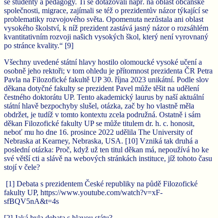
se studenty a pedagogy. Ti se dotazovali např. na oblast občanské
společnosti, migrace, zajímali se též o prezidentův názor týkající se
problematiky rozvojového světa. Opomenuta nezůstala ani oblast
vysokého školství, k níž prezident zastává jasný názor o rozsáhlém
kvantitativním rozvoji našich vysokých škol, který není vyrovnaný
po stránce kvality.“ [9]
Všechny uvedené státní hlavy hostilo olomoucké vysoké učení a
osobně jeho rektoři; v tom ohledu je přítomnost prezidenta ČR Petra
Pavla na Filozofické fakultě UP 30. října 2023 unikátní. Podle slov
děkana dotyčné fakulty se prezident Pavel může těšit na udělení
čestného doktorátu UP. Tento akademický laurus by naší aktuální
státní hlavě bezpochyby slušel, otázka, zač by ho vlastně měla
obdržet, je tudíž v tomto kontextu zcela podružná. Ostatně i sám
děkan Filozofické fakulty UP se může titulem dr. h. c. honosit,
neboť mu ho dne 16. prosince 2022 udělila The University of
Nebraska at Kearney, Nebraska, USA. [10] Vzniká tak druhá a
poslední otázka: Proč, když už ten titul děkan má, nepoužívá ho ke
své větší cti a slávě na webových stránkách instituce, jíž tohoto času
stojí v čele?
[1] Debata s prezidentem České republiky na půdě Filozofické
fakulty UP, https://www.youtube.com/watch?v=xF-
sfBQV5nA&t=4s
[2] Jaká byla debata s hlavou státu?