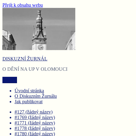
Přejít k obsahu webu
DISKUZNÍ ŽURNÁL
O DĚNÍ NA UP V OLOMOUCI
Menu
Úvodní stránka
O Diskuzním Žurnálu
Jak publikovat
#127 (žádný název)
#1769 (žádný název)
#1771 (žádný název)
#1778 (žádný název)
#1780 (žádný název)