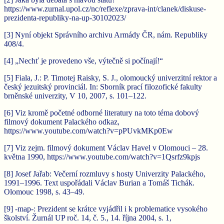
https://www.zurnal.upol.cz/nc/reflexe/zprava-int/clanek/diskuse-
prezidenta-republiky-na-up-30102023/
[3] Nyní objekt Správního archivu Armády ČR, nám. Republiky
408/4.
[4] „Nechť je provedeno vše, výtečně si počínají!“
[5] Fiala, J.: P. Timotej Raisky, S. J., olomoucký univerzitní rektor a
český jezuitský provinciál. In: Sborník prací filozofické fakulty
brněnské univerzity, V 10, 2007, s. 101–122.
[6] Viz kromě početné odborné literatury na toto téma dobový
filmový dokument Palackého odkaz,
https://www.youtube.com/watch?v=pPUvkMKp0Ew
[7] Viz zejm. filmový dokument Václav Havel v Olomouci – 28.
května 1990, https://www.youtube.com/watch?v=1Qsrfz9kpjs
[8] Josef Jařab: Večerní rozmluvy s hosty Univerzity Palackého,
1991–1996. Text uspořádali Václav Burian a Tomáš Tichák.
Olomouc 1998, s. 43–49.
[9] -map-: Prezident se krátce vyjádřil i k problematice vysokého
školství. Žurnál UP roč. 14, č. 5., 14. října 2004, s. 1,