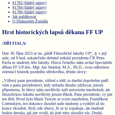
#1782 (žádný název)
#1784 (žádný název)
#1786 (žádný název)
Jak publikovat
O Diskuzním Žurnálu
Hrst historických lapsů děkana FF UP
/JIŘÍ FIALA/
Dne 30. října 2023 se na „půdě Filozofické fakulty UP“, tj. v její
aule, od 9 hod. uskutečnilo debatní setkání prezidenta ČR Petra
Pavla se studenty této fakulty. Hlavu českého státu uvítal Spectabilis
děkan FF UP doc. Mgr. Jan Stejskal, M.A., Ph.D., svou odbornou
orientací historik pozdního středověku, těmito slovy:
„Vážený pane prezidente, vážení a milí, to dnešní dopoledne patří
vám a panu prezidentovi, tedy nebudu dlouho zdržovat, jenom
připomenu, že hlavy státu navštívily naši univerzitu mnohokrát, ale
filozofickou fakultu navštívily jenom třikrát. Pane prezidente, vy jste
ten třetí. První byla Marie Terezie se svým manželem, Františkem
Lotrinským, ten dokonce zkoušel naše studenty a vydržel až do
konce zkoušek. Byly zde obavy, že se to zopakuje, ale studenti
budou dneska, jak jste svolil, do jisté míry zkoušet vás. Druhá