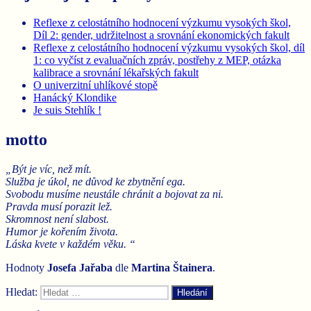
Reflexe z celostátního hodnocení výzkumu vysokých škol,
Díl 2: gender, udržitelnost a srovnání ekonomických fakult
Reflexe z celostátního hodnocení výzkumu vysokých škol, díl
1: co vyčíst z evaluačních zpráv, postřehy z MEP, otázka
kalibrace a srovnání lékařských fakult
O univerzitní uhlíkové stopě
Hanácký Klondike
Je suis Stehlík !
motto
„Být je víc, než mít.
Služba je úkol, ne důvod ke zbytnění ega.
Svobodu musíme neustále chránit a bojovat za ni.
Pravda musí porazit lež.
Skromnost není slabost.
Humor je kořením života.
Láska kvete v každém věku. “
Hodnoty
Josefa Jařaba
dle
Martina
Štainera
.
Hledat:
Hledání