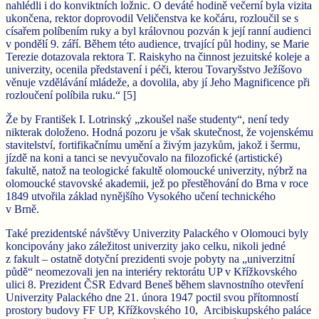
nahlédli i do konviktních ložnic. O deváté hodině večerní byla vizita
ukončena, rektor doprovodil Veličenstva ke kočáru, rozloučil se s
císařem políbením ruky a byl královnou pozván k její ranní audienci
v pondělí 9. září. Během této audience, trvající půl hodiny, se Marie
Terezie dotazovala rektora T. Raiskyho na činnost jezuitské koleje a
univerzity, ocenila představení i péči, kterou Tovaryšstvo Ježíšovo
věnuje vzdělávání mládeže, a dovolila, aby jí Jeho Magnificence při
rozloučení políbila ruku.“
[5]
Že by František I. Lotrinský „zkoušel naše studenty“, není tedy
nikterak doloženo. Hodná pozoru je však skutečnost, že vojenskému
stavitelství, fortifikačnímu umění a živým jazykům, jakož i šermu,
jízdě na koni a tanci se nevyučovalo na filozofické (artistické)
fakultě, natož na teologické fakultě olomoucké univerzity, nýbrž na
olomoucké stavovské akademii, jež po přestěhování do Brna v roce
1849 utvořila základ nynějšího Vysokého učení technického
v Brně.
Také prezidentské návštěvy Univerzity Palackého v Olomouci byly
koncipovány jako záležitost univerzity jako celku, nikoli jedné
z fakult – ostatně dotyční prezidenti svoje pobyty na „univerzitní
půdě“ neomezovali jen na interiéry rektorátu UP v Křížkovského
ulici 8. Prezident ČSR Edvard Beneš během slavnostního otevření
Univerzity Palackého dne 21. února 1947 poctil svou přítomností
prostory budovy FF UP, Křížkovského 10, Arcibiskupského paláce