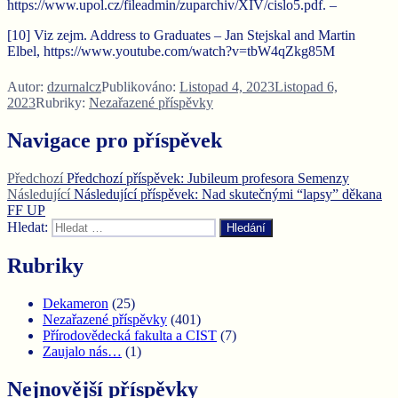
https://www.upol.cz/fileadmin/zuparchiv/XIV/cislo5.pdf. –
[10] Viz zejm. Address to Graduates – Jan Stejskal and Martin
Elbel, https://www.youtube.com/watch?v=tbW4qZkg85M
Autor:
dzurnalcz
Publikováno:
Listopad 4, 2023
Listopad 6,
2023
Rubriky:
Nezařazené příspěvky
Navigace pro příspěvek
Předchozí
Předchozí příspěvek:
Jubileum profesora Semenzy
Následující
Následující příspěvek:
Nad skutečnými “lapsy” děkana
FF UP
Hledat:
Hledání
Rubriky
Dekameron
(25)
Nezařazené příspěvky
(401)
Přírodovědecká fakulta a CIST
(7)
Zaujalo nás…
(1)
Nejnovější příspěvky