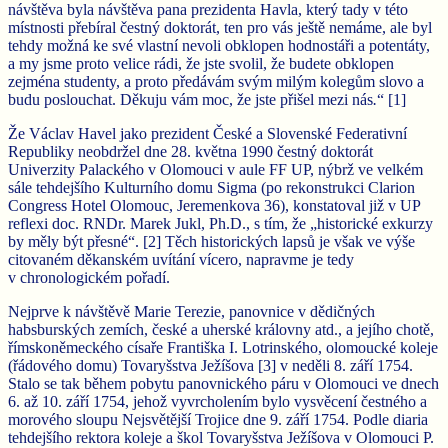
návštěva byla návštěva pana prezidenta Havla, který tady v této
místnosti přebíral čestný doktorát, ten pro vás ještě nemáme, ale byl
tehdy možná ke své vlastní nevoli obklopen hodnostáři a potentáty,
a my jsme proto velice rádi, že jste svolil, že budete obklopen
zejména studenty, a proto předávám svým milým kolegům slovo a
budu poslouchat. Děkuju vám moc, že jste přišel mezi nás
.
“ [1]
Že Václav Havel jako prezident České a Slovenské Federativní
Republiky neobdržel dne 28. května 1990 čestný doktorát
Univerzity Palackého v Olomouci v aule FF UP, nýbrž ve velkém
sále tehdejšího Kulturního domu Sigma (po rekonstrukci Clarion
Congress Hotel Olomouc, Jeremenkova 36), konstatoval již v UP
reflexi doc. RNDr. Marek Jukl, Ph.D., s tím, že „historické exkurzy
by měly být přesné“. [2] Těch historických lapsů je však ve výše
citovaném děkanském uvítání vícero, napravme je tedy
v chronologickém pořadí.
Nejprve k návštěvě Marie Terezie, panovnice v dědičných
habsburských zemích, české a uherské královny atd., a jejího chotě,
římskoněmeckého císaře Františka I. Lotrinského, olomoucké koleje
(řádového domu) Tovaryšstva Ježíšova [3] v neděli 8. září 1754.
Stalo se tak během pobytu panovnického páru v Olomouci ve dnech
6. až 10. září 1754, jehož vyvrcholením bylo vysvěcení čestného a
morového sloupu Nejsvětější Trojice dne 9. září 1754. Podle diaria
tehdejšího rektora koleje a škol Tovaryšstva Ježíšova v Olomouci P.