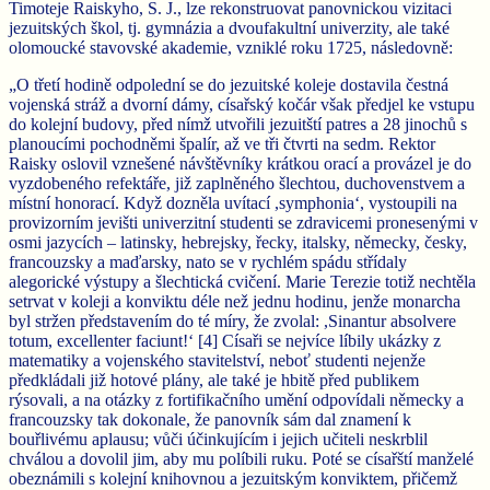
Timoteje Raiskyho, S. J., lze rekonstruovat panovnickou vizitaci
jezuitských škol, tj. gymnázia a dvoufakultní univerzity, ale také
olomoucké stavovské akademie, vzniklé roku 1725, následovně:
„O třetí hodině odpolední se do jezuitské koleje dostavila čestná
vojenská stráž a dvorní dámy, císařský kočár však předjel ke vstupu
do kolejní budovy, před nímž utvořili jezuitští patres a 28 jinochů s
planoucími pochodněmi špalír, až ve tři čtvrti na sedm. Rektor
Raisky oslovil vznešené návštěvníky krátkou orací a provázel je do
vyzdobeného refektáře, již zaplněného šlechtou, duchovenstvem a
místní honorací. Když dozněla uvítací ,symphonia‘, vystoupili na
provizorním jevišti univerzitní studenti se zdravicemi pronesenými v
osmi jazycích – latinsky, hebrejsky, řecky, italsky, německy, česky,
francouzsky a maďarsky, nato se v rychlém spádu střídaly
alegorické výstupy a šlechtická cvičení. Marie Terezie totiž nechtěla
setrvat v koleji a konviktu déle než jednu hodinu, jenže monarcha
byl stržen představením do té míry, že zvolal: ,Sinantur absolvere
totum, excellenter faciunt!‘ [4] Císaři se nejvíce líbily ukázky z
matematiky a vojenského stavitelství, neboť studenti nejenže
předkládali již hotové plány, ale také je hbitě před publikem
rýsovali, a na otázky z fortifikačního umění odpovídali německy a
francouzsky tak dokonale, že panovník sám dal znamení k
bouřlivému aplausu; vůči účinkujícím i jejich učiteli neskrblil
chválou a dovolil jim, aby mu políbili ruku. Poté se císařští manželé
obeznámili s kolejní knihovnou a jezuitským konviktem, přičemž