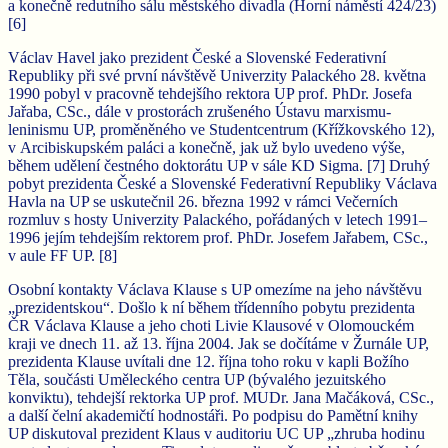
a konečně redutního sálu městského divadla (Horní náměstí 424/23)
[6]
Václav Havel jako prezident České a Slovenské Federativní
Republiky při své první návštěvě Univerzity Palackého 28. května
1990 pobyl v pracovně tehdejšího rektora UP prof. PhDr. Josefa
Jařaba, CSc., dále v prostorách zrušeného Ústavu marxismu-
leninismu UP, proměněného ve Studentcentrum (Křížkovského 12),
v Arcibiskupském paláci a konečně, jak už bylo uvedeno výše,
během udělení čestného doktorátu UP v sále KD Sigma. [7] Druhý
pobyt prezidenta České a Slovenské Federativní Republiky Václava
Havla na UP se uskutečnil 26. března 1992 v rámci Večerních
rozmluv s hosty Univerzity Palackého, pořádaných v letech 1991–
1996 jejím tehdejším rektorem prof. PhDr. Josefem Jařabem, CSc.,
v aule FF UP. [8]
Osobní kontakty Václava Klause s UP omezíme na jeho návštěvu
„prezidentskou“. Došlo k ní během třídenního pobytu prezidenta
ČR Václava Klause a jeho choti Livie Klausové v Olomouckém
kraji ve dnech 11. až 13. října 2004. Jak se dočítáme v Žurnále UP,
prezidenta Klause uvítali dne 12. října toho roku v kapli Božího
Těla, součásti Uměleckého centra UP (bývalého jezuitského
konviktu), tehdejší rektorka UP prof. MUDr. Jana Mačáková, CSc.,
a další čelní akademičtí hodnostáři. Po podpisu do Pamětní knihy
UP diskutoval prezident Klaus v auditoriu UC UP „zhruba hodinu