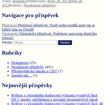
Autor:
dzurnalcz
Publikováno:
Říjen 28, 2023
Říjen 28,
2023
Rubriky:
Nezařazené příspěvky
Navigace pro příspěvek
Předchozí
Předchozí příspěvek:
Najdi sedm rozdílů aneb jak se
falšují data na Floridě
Následující
Následující příspěvek:
Potřebuje univerzita létajícího
rektora?
Hledat:
Hledání
Rubriky
Dekameron
(25)
Nezařazené příspěvky
(401)
Přírodovědecká fakulta a CIST
(7)
Zaujalo nás…
(1)
Nejnovější příspěvky
Reflexe z celostátního hodnocení výzkumu vysokých škol,
Díl 2: gender, udržitelnost a srovnání ekonomických fakult
Reflexe z celostátního hodnocení výzkumu vysokých škol, díl