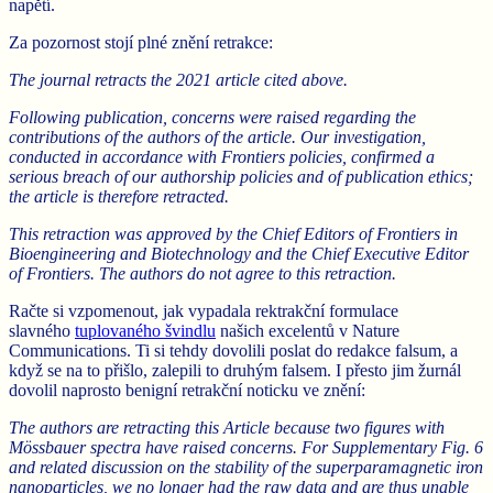
napětí.
Za pozornost stojí plné znění retrakce:
The journal retracts the 2021 article cited above.
Following publication, concerns were raised regarding the
contributions of the authors of the article. Our investigation,
conducted in accordance with Frontiers policies, confirmed a
serious breach of our authorship policies and of publication ethics;
the article is therefore retracted.
This retraction was approved by the Chief Editors of Frontiers in
Bioengineering and Biotechnology and the Chief Executive Editor
of Frontiers. The authors do not agree to this retraction.
Račte si vzpomenout, jak vypadala rektrakční formulace
slavného
tuplovaného švindlu
našich excelentů v Nature
Communications. Ti si tehdy dovolili poslat do redakce falsum, a
když se na to přišlo, zalepili to druhým falsem. I přesto jim žurnál
dovolil naprosto benigní retrakční noticku ve znění:
The authors are retracting this Article because two figures with
Mössbauer spectra have raised concerns. For Supplementary Fig. 6
and related discussion on the stability of the superparamagnetic iron
nanoparticles, we no longer had the raw data and are thus unable