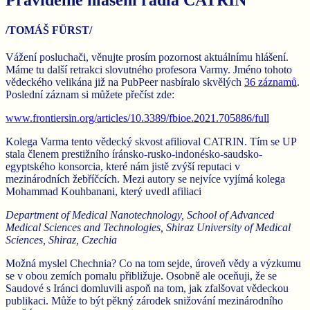
/TOMÁŠ FÜRST/
Vážení posluchači, věnujte prosím pozornost aktuálnímu hlášení.
Máme tu další retrakci slovutného profesora Varmy. Jméno tohoto
vědeckého velikána již na PubPeer nasbíralo skvělých
36 záznamů
.
Poslední záznam si můžete přečíst zde:
www.frontiersin.org/articles/10.3389/fbioe.2021.705886/full
Kolega Varma tento vědecký skvost afilioval CATRIN. Tím se UP
stala členem prestižního íránsko-rusko-indonésko-saudsko-
egyptského konsorcia, které nám jistě zvýší reputaci v
mezinárodních žebříčcích. Mezi autory se nejvíce vyjímá kolega
Mohammad Kouhbanani, který uvedl afiliaci
Department of Medical Nanotechnology, School of Advanced
Medical Sciences and Technologies, Shiraz University of Medical
Sciences, Shiraz, Czechia
Možná myslel Chechnia? Co na tom sejde, úroveň vědy a výzkumu
se v obou zemích pomalu přibližuje. Osobně ale oceňuji, že se
Saudové s Iránci domluvili aspoň na tom, jak zfalšovat vědeckou
publikaci. Může to být pěkný zárodek snižování mezinárodního