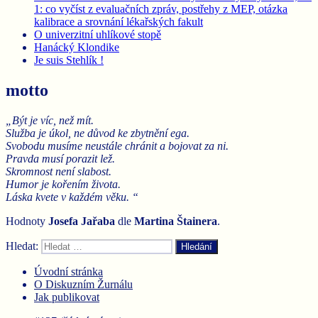
1: co vyčíst z evaluačních zpráv, postřehy z MEP, otázka
kalibrace a srovnání lékařských fakult
O univerzitní uhlíkové stopě
Hanácký Klondike
Je suis Stehlík !
motto
„Být je víc, než mít.
Služba je úkol, ne důvod ke zbytnění ega.
Svobodu musíme neustále chránit a bojovat za ni.
Pravda musí porazit lež.
Skromnost není slabost.
Humor je kořením života.
Láska kvete v každém věku. “
Hodnoty
Josefa Jařaba
dle
Martina
Štainera
.
Hledat:
Hledání
Úvodní stránka
O Diskuzním Žurnálu
Jak publikovat