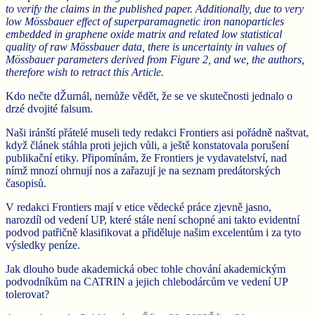
to verify the claims in the published paper. Additionally, due to very
low Mössbauer effect of superparamagnetic iron nanoparticles
embedded in graphene oxide matrix and related low statistical
quality of raw Mössbauer data, there is uncertainty in values of
Mössbauer parameters derived from Figure 2, and we, the authors,
therefore wish to retract this Article.
Kdo nečte dŽurnál, nemůže vědět, že se ve skutečnosti jednalo o
drzé dvojité falsum.
Naši iránští přátelé museli tedy redakci Frontiers asi pořádně naštvat,
když článek stáhla proti jejich vůli, a ještě konstatovala porušení
publikační etiky. Připomínám, že Frontiers je vydavatelství, nad
nímž mnozí ohrnují nos a zařazují je na seznam predátorských
časopisů.
V redakci Frontiers mají v etice vědecké práce zjevně jasno,
narozdíl od vedení UP, které stále není schopné ani takto evidentní
podvod patřičně klasifikovat a přiděluje našim excelentům i za tyto
výsledky peníze.
Jak dlouho bude akademická obec tohle chování akademickým
podvodníkům na CATRIN a jejich chlebodárcům ve vedení UP
tolerovat?