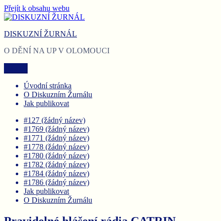
Přejít k obsahu webu
DISKUZNÍ ŽURNÁL
O DĚNÍ NA UP V OLOMOUCI
Menu
Úvodní stránka
O Diskuzním Žurnálu
Jak publikovat
#127 (žádný název)
#1769 (žádný název)
#1771 (žádný název)
#1778 (žádný název)
#1780 (žádný název)
#1782 (žádný název)
#1784 (žádný název)
#1786 (žádný název)
Jak publikovat
O Diskuzním Žurnálu
Pravidelné hlášení rádia CATRIN