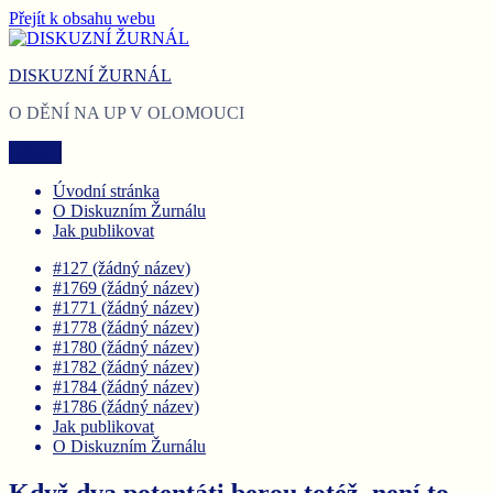
Přejít k obsahu webu
DISKUZNÍ ŽURNÁL
O DĚNÍ NA UP V OLOMOUCI
Menu
Úvodní stránka
O Diskuzním Žurnálu
Jak publikovat
#127 (žádný název)
#1769 (žádný název)
#1771 (žádný název)
#1778 (žádný název)
#1780 (žádný název)
#1782 (žádný název)
#1784 (žádný název)
#1786 (žádný název)
Jak publikovat
O Diskuzním Žurnálu
Když dva potentáti berou totéž, není to