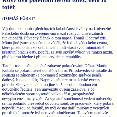
totéž
/TOMÁŠ FÜRST/
V jednom z mnoha předchozích kol občanské války na Univerzitě
Palackého došlo na zveřejňování mezd různých univerzitních
funkcionářů. Půvabný článek o tom napsal Tomáš Opatrný
zde
.
Mimo jiné jsme se v něm dozvěděli, že ředitel vědeckého centra,
které proslulo daleko za hranicemi naší vlasti svou
mimořádně
kreativní práci s daty
, pobíral za svůj skvělý výkon ve funkci mzdu,
před kterou bledne i příjem prezidenta republiky.
Tato historka měla neméně zábavné pokračování: Děkan Martin
Kubala se pokusil uvést odměňování na Přírodovědecké fakultě do
souladu se zákonem (a povinností rozumného správce peněz
daňových poplatníků). Napravil některé manažerské excesy
předchozího vedení a mimo jiné snížil osobní ohodnocení
dotyčného ředitele. Ten univerzitu ovšem zažaloval a po
několikaletém sporu vysoudil velkou část „neoprávněně
nevyplacené“ mzdy zpět. Za vydatné součinnosti vedení univerzity
se mu podařilo přesvědčit odvolací soud, že pracovník, který pobíral
nejvyšší mzdu na fakultě, by měl dostat další milióny z veřejných
prostředků, protože byl nerovně odměňován. To ovšem není vše –