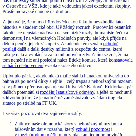
náš moravský superman pobírá další mzdu z veřejných prostředků
v Ostravě na VŠB, kde je také vedoucím jakési excelentní skupiny.
Prostě moravské chucpe na druhou.
Zajímavé je, že mimo Přírodovědeckou fakultu nevzbudila tato
historka v akademické obci UP žádný rozruch. Pracovníci ostatních
fakult sice neustále nadávají na své nízké mzdy, humanisté řeční a
demonstrují na všemožných Hodinách pravdy, ale když přijde na
dělení peněz, jejich zástupci v Akademickém senátu
ochotně
posílají
další a další desítky milionů z rozpočtu do centra, které
falšuje data a vyplácí si za to milionové mzdy. Zatím se zdá, že na
tom nemění nic ani poslední nález Etické komise, která
konstatovala
selhání celého vedení
vysokoškolského ústavu.
Uplynulo pár let, akademická mafie stáhla hanáckou univerzitu do
bahna až po nosní dírky a ejhle – celý trapas s nehoráznými mzdami
se v přímém přenosu opakuje na Univerzitě Karlově. Rektorka a pár
dalších potentátů si
rozdělují statisícové odměny
, a ještě to nechutně
zdůvodňují tím, že je nadměrně zaměstnávalo zvládání tragické
situace po střelbě na FF UK.
Lze však pozorovat dva zajímavé rozdíly:
Zatímco naše olomoucká story s nehoráznými mzdami a
falšováním dat v rozsahu, který
vzbudil pozornost
i
v
mezinárodním měřítku
, nezaujala ani jednoho novináře