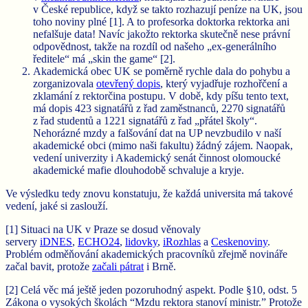
v České republice, když se takto rozhazují peníze na UK, jsou
toho noviny plné [1]. A to profesorka doktorka rektorka ani
nefalšuje data! Navíc jakožto rektorka skutečně nese právní
odpovědnost, takže na rozdíl od našeho „ex-generálního
ředitele“ má „skin the game“ [2].
Akademická obec UK se poměrně rychle dala do pohybu a
zorganizovala
otevřený dopis
, který vyjadřuje rozhořčení a
zklamání z rektorčina postupu. V době, kdy píšu tento text,
má dopis 423 signatářů z řad zaměstnanců, 2270 signatářů
z řad studentů a 1221 signatářů z řad „přátel školy“.
Nehorázné mzdy a falšování dat na UP nevzbudilo v naší
akademické obci (mimo naši fakultu) žádný zájem. Naopak,
vedení univerzity i Akademický senát činnost olomoucké
akademické mafie dlouhodobě schvaluje a kryje.
Ve výsledku tedy znovu konstatuju, že každá universita má takové
vedení, jaké si zaslouží.
[1] Situaci na UK v Praze se dosud věnovaly
servery
iDNES
,
ECHO24
,
lidovky
,
iRozhlas
a
Ceskenoviny
.
Problém odměňování akademických pracovníků zřejmě novináře
začal bavit, protože
začali pátrat
i Brně.
[2] Celá věc má ještě jeden pozoruhodný aspekt. Podle §10, odst. 5
Zákona o vysokých školách “Mzdu rektora stanoví ministr.” Protože