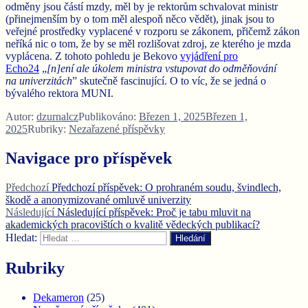
odměny jsou částí mzdy, měl by je rektorům schvalovat ministr
(přinejmenším by o tom měl alespoň něco vědět), jinak jsou to
veřejné prostředky vyplacené v rozporu se zákonem, přičemž zákon
neříká nic o tom, že by se měl rozlišovat zdroj, ze kterého je mzda
vyplácena. Z tohoto pohledu je Bekovo
vyjádření pro
Echo24
„
[n]ení ale úkolem ministra vstupovat do odměňování
na univerzitách
” skutečně fascinující. O to víc, že se jedná o
bývalého rektora MUNI.
Autor:
dzurnalcz
Publikováno:
Březen 1, 2025
Březen 1,
2025
Rubriky:
Nezařazené příspěvky
Navigace pro příspěvek
Předchozí
Předchozí příspěvek:
O prohraném soudu, švindlech,
škodě a anonymizované omluvě univerzity
Následující
Následující příspěvek:
Proč je tabu mluvit na
akademických pracovištích o kvalitě vědeckých publikací?
Hledat:
Hledání
Rubriky
Dekameron
(25)