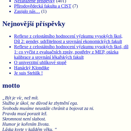
Nezařazené příspěvky
(401)
Přírodovědecká fakulta a CIST
(7)
Zaujalo nás…
(1)
Nejnovější příspěvky
Reflexe z celostátního hodnocení výzkumu vysokých škol,
Díl 2: gender, udržitelnost a srovnání ekonomických fakult
Reflexe z celostátního hodnocení výzkumu vysokých škol, díl
1: co vyčíst z evaluačních zpráv, postřehy z MEP, otázka
kalibrace a srovnání lékařských fakult
O univerzitní uhlíkové stopě
Hanácký Klondike
Je suis Stehlík !
motto
„Být je víc, než mít.
Služba je úkol, ne důvod ke zbytnění ega.
Svobodu musíme neustále chránit a bojovat za ni.
Pravda musí porazit lež.
Skromnost není slabost.
Humor je kořením života.
Láska kvete v každém věku. “