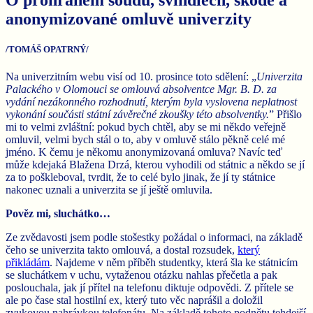
anonymizované omluvě univerzity
/TOMÁŠ OPATRNÝ/
Na univerzitním webu visí od 10. prosince toto sdělení: „
Univerzita
Palackého v Olomouci se omlouvá absolventce Mgr. B. D. za
vydání nezákonného rozhodnutí, kterým byla vyslovena neplatnost
vykonání součásti státní závěrečné zkoušky této absolventky.
” Přišlo
mi to velmi zvláštní: pokud bych chtěl, aby se mi někdo veřejně
omluvil, velmi bych stál o to, aby v omluvě stálo pěkně celé mé
jméno. K čemu je někomu anonymizovaná omluva? Navíc teď
může kdejaká Blažena Drzá, kterou vyhodili od státnic a někdo se jí
za to poškleboval, tvrdit, že to celé bylo jinak, že jí ty státnice
nakonec uznali a univerzita se jí ještě omluvila.
Pověz mi, sluchátko…
Ze zvědavosti jsem podle stošestky požádal o informaci, na základě
čeho se univerzita takto omlouvá, a dostal rozsudek,
který
přikládám
. Najdeme v něm příběh studentky, která šla ke státnicím
se sluchátkem v uchu, vytaženou otázku nahlas přečetla a pak
poslouchala, jak jí přítel na telefonu diktuje odpovědi. Z přítele se
ale po čase stal hostilní ex, který tuto věc naprášil a doložil
zvukovou nahrávkou telefonátu. Na základě tohoto podnětu tehdejší