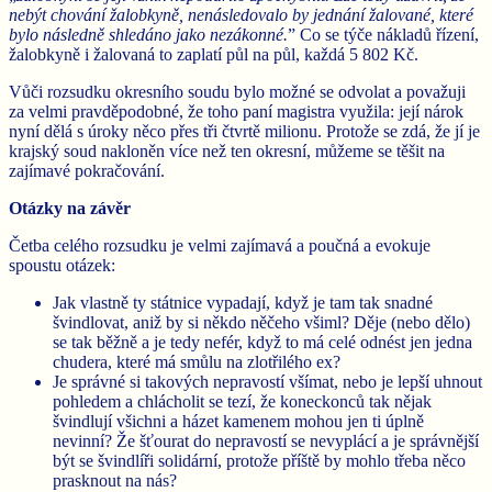
nebýt chování žalobkyně, nenásledovalo by jednání žalované, které
bylo následně shledáno jako nezákonné.
” Co se týče nákladů řízení,
žalobkyně i žalovaná to zaplatí půl na půl, každá 5 802 Kč.
Vůči rozsudku okresního soudu bylo možné se odvolat a považuji
za velmi pravděpodobné, že toho paní magistra využila: její nárok
nyní dělá s úroky něco přes tři čtvrtě milionu. Protože se zdá, že jí je
krajský soud nakloněn více než ten okresní, můžeme se těšit na
zajímavé pokračování.
Otázky na závěr
Četba celého rozsudku je velmi zajímavá a poučná a evokuje
spoustu otázek:
Jak vlastně ty státnice vypadají, když je tam tak snadné
švindlovat, aniž by si někdo něčeho všiml? Děje (nebo dělo)
se tak běžně a je tedy nefér, když to má celé odnést jen jedna
chudera, které má smůlu na zlotřilého ex?
Je správné si takových nepravostí všímat, nebo je lepší uhnout
pohledem a chlácholit se tezí, že koneckonců tak nějak
švindlují všichni a házet kamenem mohou jen ti úplně
nevinní? Že šťourat do nepravostí se nevyplácí a je správnější
být se švindlíři solidární, protože příště by mohlo třeba něco
prasknout na nás?