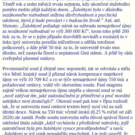
Téměř rok a sedm měsíců trvala nejistota, kdy ukončení služebního
poměru mohlo přijít každým dnem. „
Žalobkyni byla v důsledku
nezákonného rozhodnutí snížena důvěryhodnost a psychická
odolnost, která ji bude provázet i v budoucím životě.
” Atd. atd.
Shrnuto: „
Žalobkyně požaduje nárok na náhradu nemajetkové újmy
za nezákonné rozhodnutí ve výši 300 000 Kč
”, krom toho ještě 200
tisíc za to, že se o jejím případu dozvěděli novináři a rozmázli to v
tisku (prý univerzita porušila mlčenlivost a sdělila totožnost
poškozené), a dále ještě 50 tisíc za to, že univerzitě trvalo moc
dlouho, než zastavila řízení o neplatnosti části státnic. A ještě by ráda
zveřejnění písemné omluvy.
Prvoinstanční soud jí zřejmě moc nepomohl, tak se odvolala a měla
více štěstí: krajský soud jí přiznal nárok kompenzace majetkové
újmy ve výši 10 709 Kč a co se týče nemajetkové újmy 550 tisíc a
požadované omluvy, vrátil věc okresnímu soudu. Paní magistra
zajisté velkou nemajetkovou újmu utrpěla a okresní soud se má
„
nově zabývat tím, jaké zadostiučinění je přiměřené a proč morální
satisfakce není dostačující
”. Okresní soud pak loni v říjnu rozhodl
tak, že se univerzita musí omluvit textem který nyní visí na naší
úřední desce. Nárok na 550 tisíc včetně úroků (8,25 % ročně od září
2020) ale zamítl. Podle soudu univerzita měla důvod správní řízení o
odebrání titulu zahájit „
když vycházela z předložené nahrávky, jejíž
autentičnost byla pro žalobkyni vysoce pravděpodobná
” a navíc
„
žalobkyni se její vznik nepodařilo zpochybnit. Lze tedy uzavřít, že