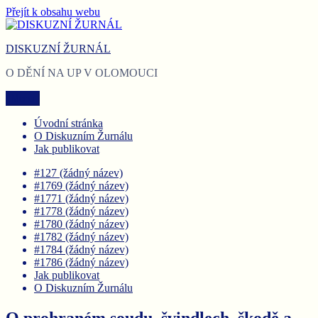
Přejít k obsahu webu
DISKUZNÍ ŽURNÁL
O DĚNÍ NA UP V OLOMOUCI
Menu
Úvodní stránka
O Diskuzním Žurnálu
Jak publikovat
#127 (žádný název)
#1769 (žádný název)
#1771 (žádný název)
#1778 (žádný název)
#1780 (žádný název)
#1782 (žádný název)
#1784 (žádný název)
#1786 (žádný název)
Jak publikovat
O Diskuzním Žurnálu
O prohraném soudu, švindlech, škodě a