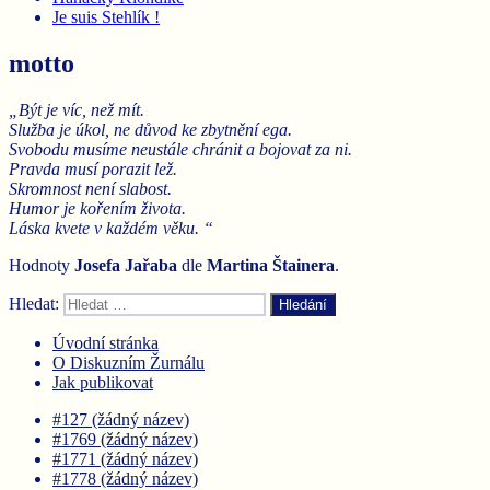
Je suis Stehlík !
motto
„Být je víc, než mít.
Služba je úkol, ne důvod ke zbytnění ega.
Svobodu musíme neustále chránit a bojovat za ni.
Pravda musí porazit lež.
Skromnost není slabost.
Humor je kořením života.
Láska kvete v každém věku. “
Hodnoty
Josefa Jařaba
dle
Martina
Štainera
.
Hledat:
Hledání
Úvodní stránka
O Diskuzním Žurnálu
Jak publikovat
#127 (žádný název)
#1769 (žádný název)
#1771 (žádný název)
#1778 (žádný název)