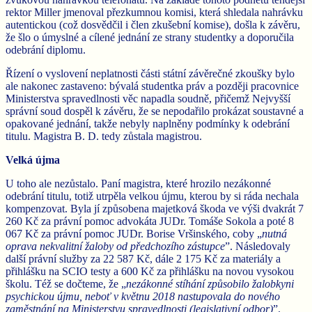
rektor Miller jmenoval přezkumnou komisi, která shledala nahrávku
autentickou (což dosvědčil i člen zkušební komise), došla k závěru,
že šlo o úmyslné a cílené jednání ze strany studentky a doporučila
odebrání diplomu.
Řízení o vyslovení neplatnosti části státní závěrečné zkoušky bylo
ale nakonec zastaveno: bývalá studentka práv a později pracovnice
Ministerstva spravedlnosti věc napadla soudně, přičemž Nejvyšší
správní soud dospěl k závěru, že se nepodařilo prokázat soustavné a
opakované jednání, takže nebyly naplněny podmínky k odebrání
titulu. Magistra B. D. tedy zůstala magistrou.
Velká újma
U toho ale nezůstalo. Paní magistra, které hrozilo nezákonné
odebrání titulu, totiž utrpěla velkou újmu, kterou by si ráda nechala
kompenzovat. Byla jí způsobena majetková škoda ve výši dvakrát 7
260 Kč za právní pomoc advokáta JUDr. Tomáše Sokola a poté 8
067 Kč za právní pomoc JUDr. Borise Vršinského, coby „
nutná
oprava nekvalitní žaloby od předchozího zástupce
”. Následovaly
další právní služby za 22 587 Kč, dále 2 175 Kč za materiály a
přihlášku na SCIO testy a 600 Kč za přihlášku na novou vysokou
školu. Též se dočteme, že „
nezákonné stíhání způsobilo žalobkyni
psychickou újmu, neboť v květnu 2018 nastupovala do nového
zaměstnání na Ministerstvu spravedlnosti (legislativní odbor)
”.