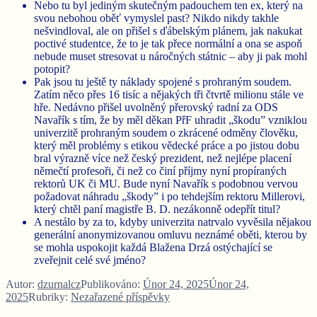
Nebo tu byl jediným skutečným padouchem ten ex, který na
svou nebohou oběť vymyslel past? Nikdo nikdy takhle
nešvindloval, ale on přišel s ďábelským plánem, jak nakukat
poctivé studentce, že to je tak přece normální a ona se aspoň
nebude muset stresovat u náročných státnic – aby ji pak mohl
potopit?
Pak jsou tu ještě ty náklady spojené s prohraným soudem.
Zatím něco přes 16 tisíc a nějakých tři čtvrtě milionu stále ve
hře. Nedávno přišel uvolněný přerovský radní za ODS
Navařík s tím, že by měl děkan PřF uhradit „škodu” vzniklou
univerzitě prohraným soudem o zkrácené odměny člověku,
který měl problémy s etikou vědecké práce a po jistou dobu
bral výrazně více než český prezident, než nejlépe placení
němečtí profesoři, či než co činí příjmy nyní propíraných
rektorů UK či MU. Bude nyní Navařík s podobnou vervou
požadovat náhradu „škody” i po tehdejším rektoru Millerovi,
který chtěl paní magistře B. D. nezákonně odepřít titul?
A nestálo by za to, kdyby univerzita natrvalo vyvěsila nějakou
generální anonymizovanou omluvu neznámé oběti, kterou by
se mohla uspokojit každá Blažena Drzá ostýchající se
zveřejnit celé své jméno?
Autor:
dzurnalcz
Publikováno:
Únor 24, 2025
Únor 24,
2025
Rubriky:
Nezařazené příspěvky