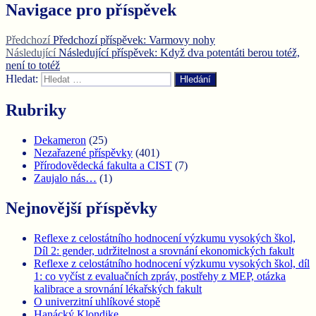
Navigace pro příspěvek
Předchozí
Předchozí příspěvek:
Varmovy nohy
Následující
Následující příspěvek:
Když dva potentáti berou totéž,
není to totéž
Hledat:
Hledání
Rubriky
Dekameron
(25)
Nezařazené příspěvky
(401)
Přírodovědecká fakulta a CIST
(7)
Zaujalo nás…
(1)
Nejnovější příspěvky
Reflexe z celostátního hodnocení výzkumu vysokých škol,
Díl 2: gender, udržitelnost a srovnání ekonomických fakult
Reflexe z celostátního hodnocení výzkumu vysokých škol, díl
1: co vyčíst z evaluačních zpráv, postřehy z MEP, otázka
kalibrace a srovnání lékařských fakult
O univerzitní uhlíkové stopě
Hanácký Klondike