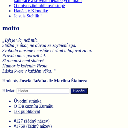
kalibrace a srovnání lékařských fakult
O univerzitní uhlíkové stopě
Hanácký Klondike
Je suis Stehlík !
motto
„Být je víc, než mít.
Služba je úkol, ne důvod ke zbytnění ega.
Svobodu musíme neustále chránit a bojovat za ni.
Pravda musí porazit lež.
Skromnost není slabost.
Humor je kořením života.
Láska kvete v každém věku. “
Hodnoty
Josefa Jařaba
dle
Martina
Štainera
.
Hledat:
Hledání
Úvodní stránka
O Diskuzním Žurnálu
Jak publikovat
#127 (žádný název)
#1769 (žádný název)