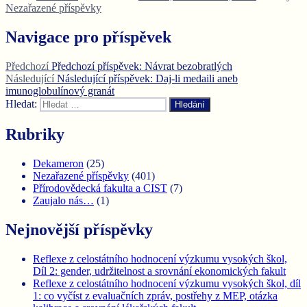
Nezařazené příspěvky
Navigace pro příspěvek
Předchozí
Předchozí příspěvek:
Návrat bezobratlých
Následující
Následující příspěvek:
Daj-li medaili aneb
imunoglobulínový granát
Hledat:
Hledání
Rubriky
Dekameron
(25)
Nezařazené příspěvky
(401)
Přírodovědecká fakulta a CIST
(7)
Zaujalo nás…
(1)
Nejnovější příspěvky
Reflexe z celostátního hodnocení výzkumu vysokých škol,
Díl 2: gender, udržitelnost a srovnání ekonomických fakult
Reflexe z celostátního hodnocení výzkumu vysokých škol, díl
1: co vyčíst z evaluačních zpráv, postřehy z MEP, otázka