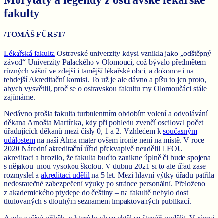
fakulty
/TOMÁŠ FÜRST/
Lékařská fakulta
Ostravské univerzity kdysi vznikla jako „odštěpný
závod“ Univerzity Palackého v Olomouci, což bývalo předmětem
různých vášní ve zdejší i tamější lékařské obci, a dokonce i na
tehdejší Akreditační komisi. To už je ale dávno a píšu to jen proto,
abych vysvětlil, proč se o ostravskou fakultu my Olomoučáci stále
zajímáme.
Nedávno prošla fakulta turbulentním obdobím volení a odvolávání
děkana Arnošta Martínka, kdy při pohledu zvenčí osciloval počet
úřadujících děkanů mezi čísly 0, 1 a 2. Vzhledem k
současným
událostem
na naší Alma mater ovšem ironie není na místě. V roce
2020 Národní akreditační úřad překvapivě neudělil LFOU
akreditaci a hrozilo, že fakulta buďto zanikne úplně či bude spojena
s nějakou jinou vysokou školou. V dubnu 2021 si to ale úřad zase
rozmyslel a
akreditaci udělil
na 5 let. Mezi hlavní výtky úřadu patřila
nedostatečné zabezpečení výuky po stránce personální. Přeloženo
z akademického ptydepe do češtiny – na fakultě nebylo dost
titulovaných s dlouhým seznamem impaktovaných publikací.
A zde začíná příběh, o který bych se chtěl se čtenáři podělit. V rámci