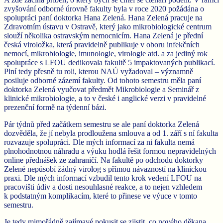
zvyšování odborné úrovně fakulty byla v roce 2020 požádána o
spolupráci paní doktorka Hana Zelená. Hana Zelená pracuje na
Zdravotním ústavu v Ostravě, který jako mikrobiologické centrum
slouží několika ostravským nemocnicím. Hana Zelená je přední
česká viroložka, která pravidelně publikuje v oboru infekčních
nemocí, mikrobiologie, imunologie, virologie atd. a za jediný rok
spolupráce s LFOU dedikovala fakultě 5 impaktovaných publikací.
Plní tedy přesně tu roli, kterou NAÚ vyžadoval – významně
posiluje odborné zázemí fakulty. Od tohoto semestru měla paní
doktorka Zelená vyučovat předmět Mikrobiologie a Seminář z
klinické mikrobiologie, a to v české i anglické verzi v pravidelné
prezenční formě na týdenní bázi.
Pár týdnů před začátkem semestru se ale paní doktorka Zelená
dozvěděla, že jí nebyla prodloužena smlouva a od 1. září s ní fakulta
rozvazuje spolupráci. Dle mých informací za ni fakulta nemá
plnohodnotnou náhradu a výuku hodlá řešit formou nepravidelných
online přednášek ze zahraničí. Na fakultě po odchodu doktorky
Zelené nepůsobí žádný virolog s přímou návazností na klinickou
praxi. Dle mých informací vzbudil tento krok vedení LFOU na
pracovišti údiv a dosti nesouhlasné reakce, a to nejen vzhledem
k podstatným komplikacím, které to přinese ve výuce v tomto
semestru.
Je tedy mimořádně zajímavé pokusit se zjistit, co nového děkana