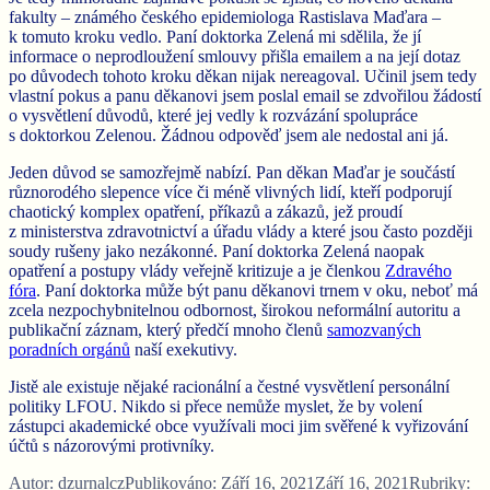
fakulty – známého českého epidemiologa Rastislava Maďara –
k tomuto kroku vedlo. Paní doktorka Zelená mi sdělila, že jí
informace o neprodloužení smlouvy přišla emailem a na její dotaz
po důvodech tohoto kroku děkan nijak nereagoval. Učinil jsem tedy
vlastní pokus a panu děkanovi jsem poslal email se zdvořilou žádostí
o vysvětlení důvodů, které jej vedly k rozvázání spolupráce
s doktorkou Zelenou. Žádnou odpověď jsem ale nedostal ani já.
Jeden důvod se samozřejmě nabízí. Pan děkan Maďar je součástí
různorodého slepence více či méně vlivných lidí, kteří podporují
chaotický komplex opatření, příkazů a zákazů, jež proudí
z ministerstva zdravotnictví a úřadu vlády a které jsou často později
soudy rušeny jako nezákonné. Paní doktorka Zelená naopak
opatření a postupy vlády veřejně kritizuje a je členkou
Zdravého
fóra
. Paní doktorka může být panu děkanovi trnem v oku, neboť má
zcela nezpochybnitelnou odbornost, širokou neformální autoritu a
publikační záznam, který předčí mnoho členů
samozvaných
poradních orgánů
naší exekutivy.
Jistě ale existuje nějaké racionální a čestné vysvětlení personální
politiky LFOU. Nikdo si přece nemůže myslet, že by volení
zástupci akademické obce využívali moci jim svěřené k vyřizování
účtů s názorovými protivníky.
Autor:
dzurnalcz
Publikováno:
Září 16, 2021
Září 16, 2021
Rubriky: