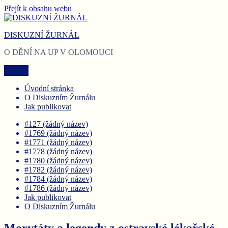
Přejít k obsahu webu
DISKUZNÍ ŽURNÁL
O DĚNÍ NA UP V OLOMOUCI
Menu
Úvodní stránka
O Diskuzním Žurnálu
Jak publikovat
#127 (žádný název)
#1769 (žádný název)
#1771 (žádný název)
#1778 (žádný název)
#1780 (žádný název)
#1782 (žádný název)
#1784 (žádný název)
#1786 (žádný název)
Jak publikovat
O Diskuzním Žurnálu
Morytáty a legendy z ostravské lékařské