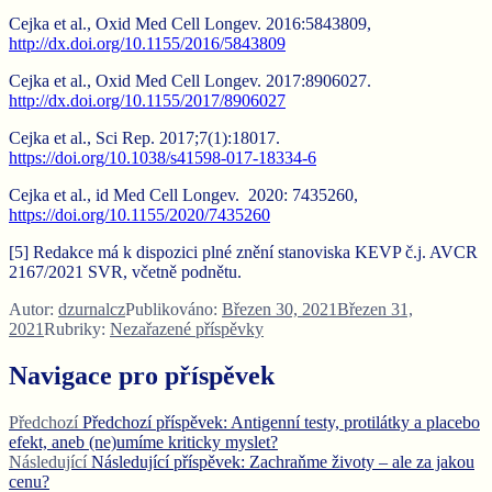
Cejka et al., Oxid Med Cell Longev. 2016:5843809,
http://dx.doi.org/10.1155/2016/5843809
Cejka et al., Oxid Med Cell Longev. 2017:8906027.
http://dx.doi.org/10.1155/2017/8906027
Cejka et al., Sci Rep. 2017;7(1):18017.
https://doi.org/10.1038/s41598-017-18334-6
Cejka et al., id Med Cell Longev. 2020: 7435260,
https://doi.org/10.1155/2020/7435260
[5] Redakce má k dispozici plné znění stanoviska KEVP č.j. AVCR
2167/2021 SVR, včetně podnětu.
Autor:
dzurnalcz
Publikováno:
Březen 30, 2021
Březen 31,
2021
Rubriky:
Nezařazené příspěvky
Navigace pro příspěvek
Předchozí
Předchozí příspěvek:
Antigenní testy, protilátky a placebo
efekt, aneb (ne)umíme kriticky myslet?
Následující
Následující příspěvek:
Zachraňme životy – ale za jakou
cenu?