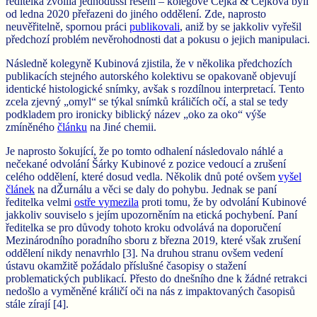
ředitelka zvolila jednodušší řešení – kolegové Čejka & Čejková byli
od ledna 2020 přeřazeni do jiného oddělení. Zde, naprosto
neuvěřitelně, spornou práci
publikovali
, aniž by se jakkoliv vyřešil
předchozí problém nevěrohodnosti dat a pokusu o jejich manipulaci.
Následně kolegyně Kubinová zjistila, že v několika předchozích
publikacích stejného autorského kolektivu se opakovaně objevují
identické histologické snímky, avšak s rozdílnou interpretací. Tento
zcela zjevný „omyl“ se týkal snímků králičích očí, a stal se tedy
podkladem pro ironicky biblický název „oko za oko“ výše
zmíněného
článku
na Jiné chemii.
Je naprosto šokující, že po tomto odhalení následovalo náhlé a
nečekané odvolání Šárky Kubinové z pozice vedoucí a zrušení
celého oddělení, které dosud vedla. Několik dnů poté ovšem
vyšel
článek
na dŽurnálu a věci se daly do pohybu. Jednak se paní
ředitelka velmi
ostře vymezila
proti tomu, že by odvolání Kubinové
jakkoliv souviselo s jejím upozorněním na etická pochybení. Paní
ředitelka se pro důvody tohoto kroku odvolává na doporučení
Mezinárodního poradního sboru z března 2019, které však zrušení
oddělení nikdy nenavrhlo [3]. Na druhou stranu ovšem vedení
ústavu okamžitě požádalo příslušné časopisy o stažení
problematických publikací. Přesto do dnešního dne k žádné retrakci
nedošlo a vyměněné králičí oči na nás z impaktovaných časopisů
stále zírají [4].