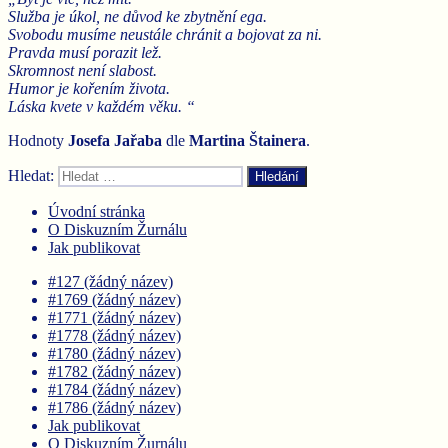
Služba je úkol, ne důvod ke zbytnění ega.
Svobodu musíme neustále chránit a bojovat za ni.
Pravda musí porazit lež.
Skromnost není slabost.
Humor je kořením života.
Láska kvete v každém věku. “
Hodnoty
Josefa Jařaba
dle
Martina
Štainera
.
Hledat:
Hledání
Úvodní stránka
O Diskuzním Žurnálu
Jak publikovat
#127 (žádný název)
#1769 (žádný název)
#1771 (žádný název)
#1778 (žádný název)
#1780 (žádný název)
#1782 (žádný název)
#1784 (žádný název)
#1786 (žádný název)
Jak publikovat
O Diskuzním Žurnálu