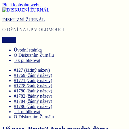
Přejít k obsahu webu
DISKUZNÍ ŽURNÁL
O DĚNÍ NA UP V OLOMOUCI
Menu
Úvodní stránka
O Diskuzním Žurnálu
Jak publikovat
#127 (žádný název)
#1769 (žádný název)
#1771 (žádný název)
#1778 (žádný název)
#1780 (žádný název)
#1782 (žádný název)
#1784 (žádný název)
#1786 (žádný název)
Jak publikovat
O Diskuzním Žurnálu
Už zase, Brute? Aneb moudrá dáma