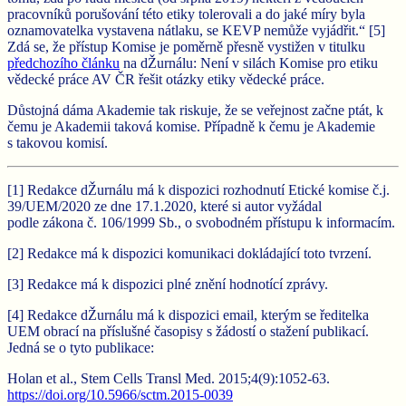
pracovníků porušování této etiky tolerovali a do jaké míry byla
oznamovatelka vystavena nátlaku, se KEVP nemůže vyjádřit.“ [5]
Zdá se, že přístup Komise je poměrně přesně vystižen v titulku
předchozího článku
na dŽurnálu: Není v silách Komise pro etiku
vědecké práce AV ČR řešit otázky etiky vědecké práce.
Důstojná dáma Akademie tak riskuje, že se veřejnost začne ptát, k
čemu je Akademii taková komise. Případně k čemu je Akademie
s takovou komisí.
[1] Redakce dŽurnálu má k dispozici rozhodnutí Etické komise č.j.
39/UEM/2020 ze dne 17.1.2020, které si autor vyžádal
podle zákona č. 106/1999 Sb., o svobodném přístupu k informacím.
[2] Redakce má k dispozici komunikaci dokládající toto tvrzení.
[3] Redakce má k dispozici plné znění hodnotící zprávy.
[4] Redakce dŽurnálu má k dispozici email, kterým se ředitelka
UEM obrací na příslušné časopisy s žádostí o stažení publikací.
Jedná se o tyto publikace:
Holan et al., Stem Cells Transl Med. 2015;4(9):1052-63.
https://doi.org/10.5966/sctm.2015-0039