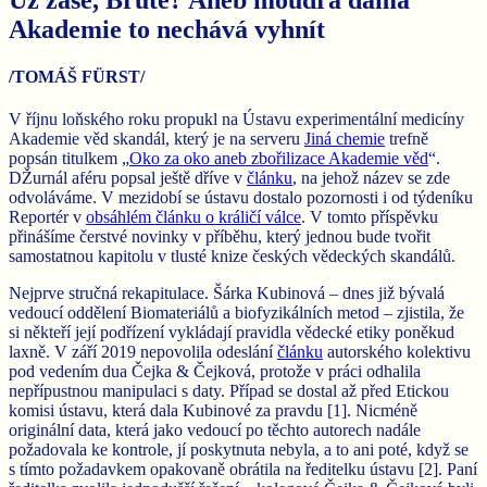
Akademie to nechává vyhnít
/TOMÁŠ FÜRST/
V říjnu loňského roku propukl na Ústavu experimentální medicíny
Akademie věd skandál, který je na serveru
Jiná chemie
trefně
popsán titulkem „
Oko za oko aneb zbořilizace Akademie věd
“.
DŽurnál aféru popsal ještě dříve v
článku
, na jehož název se zde
odvoláváme. V mezidobí se ústavu dostalo pozornosti i od týdeníku
Reportér v
obsáhlém článku o králičí válce
. V tomto příspěvku
přinášíme čerstvé novinky v příběhu, který jednou bude tvořit
samostatnou kapitolu v tlusté knize českých vědeckých skandálů.
Nejprve stručná rekapitulace. Šárka Kubinová – dnes již bývalá
vedoucí oddělení Biomateriálů a biofyzikálních metod – zjistila, že
si někteří její podřízení vykládají pravidla vědecké etiky poněkud
laxně. V září 2019 nepovolila odeslání
článku
autorského kolektivu
pod vedením dua Čejka & Čejková, protože v práci odhalila
nepřípustnou manipulaci s daty. Případ se dostal až před Etickou
komisi ústavu, která dala Kubinové za pravdu [1]. Nicméně
originální data, která jako vedoucí po těchto autorech nadále
požadovala ke kontrole, jí poskytnuta nebyla, a to ani poté, když se
s tímto požadavkem opakovaně obrátila na ředitelku ústavu [2]. Paní