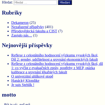
Hledat:
Hledání
Rubriky
Dekameron
(25)
Nezařazené příspěvky
(401)
Přírodovědecká fakulta a CIST
(7)
Zaujalo nás…
(1)
Nejnovější příspěvky
Reflexe z celostátního hodnocení výzkumu vysokých škol,
Díl 2: gender, udržitelnost a srovnání ekonomických fakult
Reflexe z celostátního hodnocení výzkumu vysokých škol, díl
1: co vyčíst z evaluačních zpráv, postřehy z MEP, otázka
kalibrace a srovnání lékařských fakult
O univerzitní uhlíkové stopě
Hanácký Klondike
Je suis Stehlík !
motto
„Být je víc, než mít.