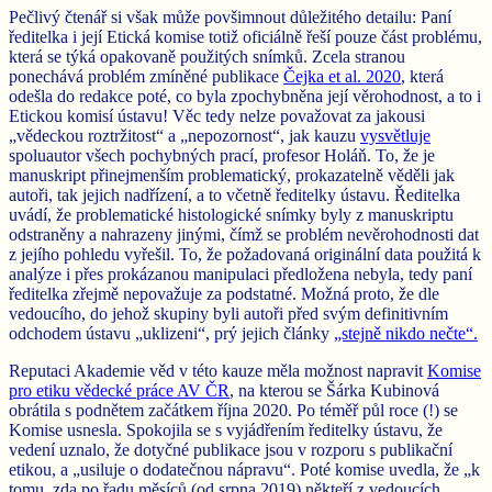
Pečlivý čtenář si však může povšimnout důležitého detailu: Paní
ředitelka i její Etická komise totiž oficiálně řeší pouze část problému,
která se týká opakovaně použitých snímků. Zcela stranou
ponechává problém zmíněné publikace
Čejka et al. 2020
, která
odešla do redakce poté, co byla zpochybněna její věrohodnost, a to i
Etickou komisí ústavu! Věc tedy nelze považovat za jakousi
„vědeckou roztržitost“ a „nepozornost“, jak kauzu
vysvětluje
spoluautor všech pochybných prací, profesor Holáň. To, že je
manuskript přinejmenším problematický, prokazatelně věděli jak
autoři, tak jejich nadřízení, a to včetně ředitelky ústavu. Ředitelka
uvádí, že problematické histologické snímky byly z manuskriptu
odstraněny a nahrazeny jinými, čímž se problém nevěrohodnosti dat
z jejího pohledu vyřešil. To, že požadovaná originální data použitá k
analýze i přes prokázanou manipulaci předložena nebyla, tedy paní
ředitelka zřejmě nepovažuje za podstatné. Možná proto, že dle
vedoucího, do jehož skupiny byli autoři před svým definitivním
odchodem ústavu „uklizeni“, prý jejich články
„stejně nikdo nečte“.
Reputaci Akademie věd v této kauze měla možnost napravit
Komise
pro etiku vědecké práce AV ČR
, na kterou se Šárka Kubinová
obrátila s podnětem začátkem října 2020. Po téměř půl roce (!) se
Komise usnesla. Spokojila se s vyjádřením ředitelky ústavu, že
vedení uznalo, že dotyčné publikace jsou v rozporu s publikační
etikou, a „usiluje o dodatečnou nápravu“. Poté komise uvedla, že „k
tomu, zda po řadu měsíců (od srpna 2019) někteří z vedoucích