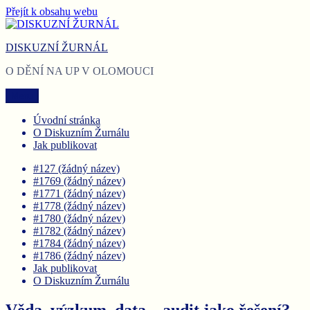
Přejít k obsahu webu
DISKUZNÍ ŽURNÁL
O DĚNÍ NA UP V OLOMOUCI
Menu
Úvodní stránka
O Diskuzním Žurnálu
Jak publikovat
#127 (žádný název)
#1769 (žádný název)
#1771 (žádný název)
#1778 (žádný název)
#1780 (žádný název)
#1782 (žádný název)
#1784 (žádný název)
#1786 (žádný název)
Jak publikovat
O Diskuzním Žurnálu
Věda, výzkum, data – audit jako řešení?