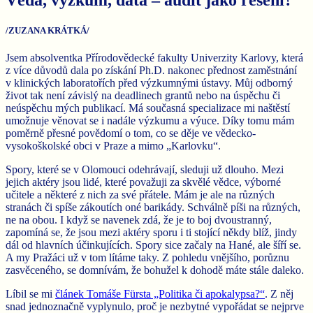
/ZUZANA KRÁTKÁ/
Jsem absolventka Přírodovědecké fakulty Univerzity Karlovy, která
z více důvodů dala po získání Ph.D. nakonec přednost zaměstnání
v klinických laboratořích před výzkumnými ústavy. Můj odborný
život tak není závislý na deadlinech grantů nebo na úspěchu či
neúspěchu mých publikací. Má současná specializace mi naštěstí
umožnuje věnovat se i nadále výzkumu a výuce. Díky tomu mám
poměrně přesné povědomí o tom, co se děje ve vědecko-
vysokoškolské obci v Praze a mimo „Karlovku“.
Spory, které se v Olomouci odehrávají, sleduji už dlouho. Mezi
jejich aktéry jsou lidé, které považuji za skvělé vědce, výborné
učitele a některé z nich za své přátele. Mám je ale na různých
stranách či spíše zákoutích oné barikády. Schválně píši na různých,
ne na obou. I když se navenek zdá, že je to boj dvoustranný,
zapomíná se, že jsou mezi aktéry sporu i ti stojící někdy blíž, jindy
dál od hlavních účinkujících. Spory sice začaly na Hané, ale šíří se.
A my Pražáci už v tom lítáme taky. Z pohledu vnějšího, porůznu
zasvěceného, se domnívám, že bohužel k dohodě máte stále daleko.
Líbil se mi
článek Tomáše Fürsta „Politika či apokalypsa?“
. Z něj
snad jednoznačně vyplynulo, proč je nezbytné vypořádat se nejprve