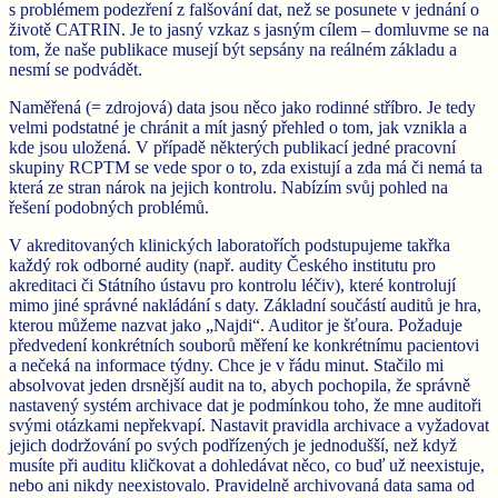
s problémem podezření z falšování dat, než se posunete v jednání o
životě CATRIN. Je to jasný vzkaz s jasným cílem – domluvme se na
tom, že naše publikace musejí být sepsány na reálném základu a
nesmí se podvádět.
Naměřená (= zdrojová) data jsou něco jako rodinné stříbro. Je tedy
velmi podstatné je chránit a mít jasný přehled o tom, jak vznikla a
kde jsou uložená. V případě některých publikací jedné pracovní
skupiny RCPTM se vede spor o to, zda existují a zda má či nemá ta
která ze stran nárok na jejich kontrolu. Nabízím svůj pohled na
řešení podobných problémů.
V akreditovaných klinických laboratořích podstupujeme takřka
každý rok odborné audity (např. audity Českého institutu pro
akreditaci či Státního ústavu pro kontrolu léčiv), které kontrolují
mimo jiné správné nakládání s daty. Základní součástí auditů je hra,
kterou můžeme nazvat jako „Najdi“. Auditor je šťoura. Požaduje
předvedení konkrétních souborů měření ke konkrétnímu pacientovi
a nečeká na informace týdny. Chce je v řádu minut. Stačilo mi
absolvovat jeden drsnější audit na to, abych pochopila, že správně
nastavený systém archivace dat je podmínkou toho, že mne auditoři
svými otázkami nepřekvapí. Nastavit pravidla archivace a vyžadovat
jejich dodržování po svých podřízených je jednodušší, než když
musíte při auditu kličkovat a dohledávat něco, co buď už neexistuje,
nebo ani nikdy neexistovalo. Pravidelně archivovaná data sama od