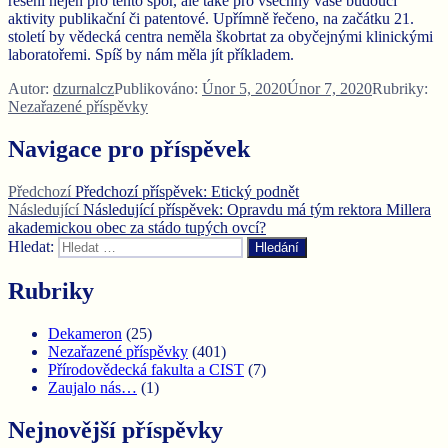
řešení nejen pro tento spor, ale také pro všechny vaše budoucí
aktivity publikační či patentové. Upřímně řečeno, na začátku 21.
století by vědecká centra neměla škobrtat za obyčejnými klinickými
laboratořemi. Spíš by nám měla jít příkladem.
Autor:
dzurnalcz
Publikováno:
Únor 5, 2020
Únor 7, 2020
Rubriky:
Nezařazené příspěvky
Navigace pro příspěvek
Předchozí
Předchozí příspěvek:
Etický podnět
Následující
Následující příspěvek:
Opravdu má tým rektora Millera
akademickou obec za stádo tupých ovcí?
Hledat:
Hledání
Rubriky
Dekameron
(25)
Nezařazené příspěvky
(401)
Přírodovědecká fakulta a CIST
(7)
Zaujalo nás…
(1)
Nejnovější příspěvky