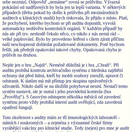
sebe nezmizí. Odpověď „nemáme“ rovná se průšvihu. Výrazná
pokárání od nadřízených by byla jen ta lepší varianta. V některých
případech (třeba pokud by došlo k průšvihu při mezinárodních
auditech u klinických studií) bych riskovala, že přijdu o místo. Platí,
že pochybení, kterého bychom se při auditu dopustili, vyvolá
automaticky nedůvěru kontrolních orgánů. V každém případě by
nás ale při tzv. neshodě čekalo něco, co nikdo z nás nemá rád –
velké papírování. Bylo by provedeno šetření s cílem zjistit příčinu
naší neschopnosti dohledat požadované dokumenty. Poté bychom
řešili, jak předejít opakování takové chyby. Opakovaná chyba je
průšvih na druhou.
Nejde jen o hru „Najdi“. Neméně důležitá je i hra „Chraň“. Při
auditu probíhá kontrola archivačního systému z hlediska zajištění
ochrany dat před lidmi, kteří by mohli soubory zneužít, upravit či
odstranit. K datům má mít přístup jen skupina oprávněných
uživatelů. Nikdo další se na úložišti pohybovat nesmí. Nestačí tento
systém nastavit, ale je nutná i jeho pravidelná kontrola (hra
„Prověřuj“). S časovým odstupem několika měsíců od zavedení
systému proto vždy probíhá interní audit ověřující, zda zavedená
opatření fungují.
Tuto zkušenost s audity mám ze tří imunologických laboratoří –
státních i soukromých – a zejména z významné české firmy
vyrábějící vakcíny pro klinické studie. Tedy (nejen) pro mne je audit