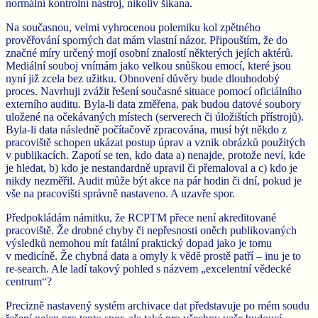
normální kontrolní nástroj, nikoliv šikana.
Na současnou, velmi vyhrocenou polemiku kol zpětného
prověřování sporných dat mám vlastní názor. Připouštím, že do
značné míry určený mojí osobní znalostí některých jejích aktérů.
Mediální souboj vnímám jako velkou snůškou emocí, které jsou
nyní již zcela bez užitku. Obnovení důvěry bude dlouhodobý
proces. Navrhuji zvážit řešení současné situace pomocí oficiálního
externího auditu. Byla-li data změřena, pak budou datové soubory
uložené na očekávaných místech (serverech či úložištích přístrojů).
Byla-li data následně počítačově zpracována, musí být někdo z
pracoviště schopen ukázat postup úprav a vznik obrázků použitých
v publikacích. Zapotí se ten, kdo data a) nenajde, protože neví, kde
je hledat, b) kdo je nestandardně upravil či přemaloval a c) kdo je
nikdy nezměřil. Audit může být akce na pár hodin či dní, pokud je
vše na pracovišti správně nastaveno. A uzavře spor.
Předpokládám námitku, že RCPTM přece není akreditované
pracoviště. Že drobné chyby či nepřesnosti oněch publikovaných
výsledků nemohou mít fatální praktický dopad jako je tomu
v medicíně. Že chybná data a omyly k vědě prostě patří – inu je to
re-search. Ale ladí takový pohled s názvem „excelentní vědecké
centrum“?
Precizně nastavený systém archivace dat představuje po mém soudu