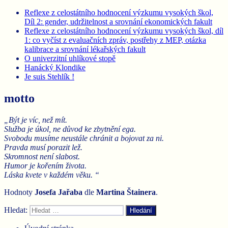
Reflexe z celostátního hodnocení výzkumu vysokých škol,
Díl 2: gender, udržitelnost a srovnání ekonomických fakult
Reflexe z celostátního hodnocení výzkumu vysokých škol, díl
1: co vyčíst z evaluačních zpráv, postřehy z MEP, otázka
kalibrace a srovnání lékařských fakult
O univerzitní uhlíkové stopě
Hanácký Klondike
Je suis Stehlík !
motto
„Být je víc, než mít.
Služba je úkol, ne důvod ke zbytnění ega.
Svobodu musíme neustále chránit a bojovat za ni.
Pravda musí porazit lež.
Skromnost není slabost.
Humor je kořením života.
Láska kvete v každém věku. “
Hodnoty
Josefa Jařaba
dle
Martina
Štainera
.
Hledat:
Hledání