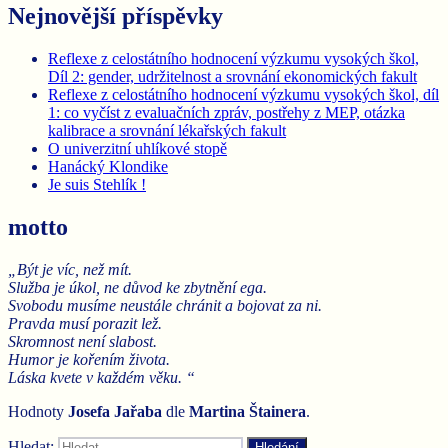
Nejnovější příspěvky
Reflexe z celostátního hodnocení výzkumu vysokých škol,
Díl 2: gender, udržitelnost a srovnání ekonomických fakult
Reflexe z celostátního hodnocení výzkumu vysokých škol, díl
1: co vyčíst z evaluačních zpráv, postřehy z MEP, otázka
kalibrace a srovnání lékařských fakult
O univerzitní uhlíkové stopě
Hanácký Klondike
Je suis Stehlík !
motto
„Být je víc, než mít.
Služba je úkol, ne důvod ke zbytnění ega.
Svobodu musíme neustále chránit a bojovat za ni.
Pravda musí porazit lež.
Skromnost není slabost.
Humor je kořením života.
Láska kvete v každém věku. “
Hodnoty
Josefa Jařaba
dle
Martina
Štainera
.
Hledat:
Hledání