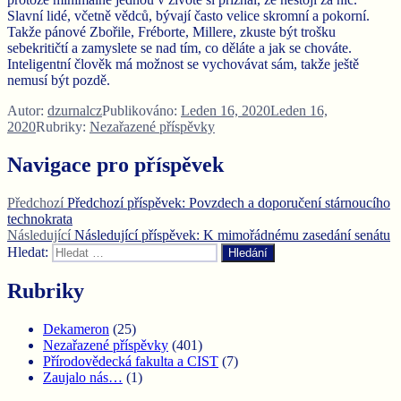
Slavní lidé, včetně vědců, bývají často velice skromní a pokorní.
Takže pánové Zbořile, Fréborte, Millere, zkuste být trošku
sebekritičtí a zamyslete se nad tím, co děláte a jak se chováte.
Inteligentní člověk má možnost se vychovávat sám, takže ještě
nemusí být pozdě.
Autor:
dzurnalcz
Publikováno:
Leden 16, 2020
Leden 16,
2020
Rubriky:
Nezařazené příspěvky
Navigace pro příspěvek
Předchozí
Předchozí příspěvek:
Povzdech a doporučení stárnoucího
technokrata
Následující
Následující příspěvek:
K mimořádnému zasedání senátu
Hledat:
Hledání
Rubriky
Dekameron
(25)
Nezařazené příspěvky
(401)
Přírodovědecká fakulta a CIST
(7)
Zaujalo nás…
(1)