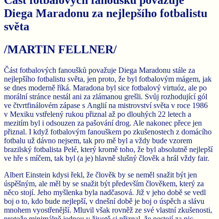
Diega Maradonu za nejlepšího fotbalistu
světa
/MARTIN FELLNER/
Část fotbalových fanoušků považuje Diega Maradonu stále za
nejlepšího fotbalistu světa, jen proto, že byl fotbalovým mágem, jak
se dnes moderně říká. Maradona byl sice fotbalový virtuóz, ale po
morální stránce nestál ani za zlámanou grešli. Svůj rozhodující gól
ve čtvrtfinálovém zápase s Anglií na mistrovství světa v roce 1986
v Mexiku vstřelený rukou přiznal až po dlouhých 22 letech a
mezitím byl i odsouzen za pašování drog. Ale nakonec přece jen
přiznal. I když fotbalovým fanouškem po zkušenostech z domácího
fotbalu už dávno nejsem, tak pro mě byl a vždy bude vzorem
brazilský fotbalista Pelé, který kromě toho, že byl absolutně nejlepší
ve hře s míčem, tak byl (a je) hlavně slušný člověk a hrál vždy fair.
Albert Einstein kdysi řekl, že člověk by se neměl snažit být jen
úspěšným, ale měl by se snažit být především člověkem, který za
něco stojí. Jeho myšlenka byla nadčasová. Již v jeho době se vedl
boj o to, kdo bude nejlepší, v dnešní době je boj o úspěch a slávu
mnohem vyostřenější. Mluvil však rovněž ze své vlastní zkušenosti,
protože minimálně jednou v životě si přiznal, že nestojí za nic.