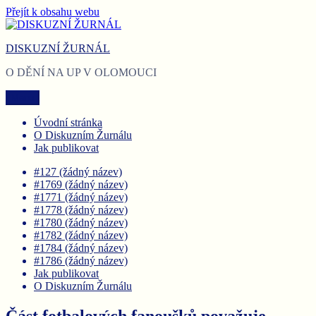
Přejít k obsahu webu
DISKUZNÍ ŽURNÁL
O DĚNÍ NA UP V OLOMOUCI
Menu
Úvodní stránka
O Diskuzním Žurnálu
Jak publikovat
#127 (žádný název)
#1769 (žádný název)
#1771 (žádný název)
#1778 (žádný název)
#1780 (žádný název)
#1782 (žádný název)
#1784 (žádný název)
#1786 (žádný název)
Jak publikovat
O Diskuzním Žurnálu
Část fotbalových fanoušků považuje