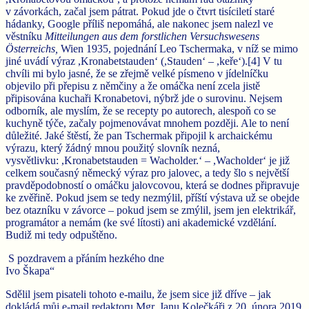
v závorkách, začal jsem pátrat. Pokud jde o čtvrt tisíciletí staré
hádanky, Google příliš nepomáhá, ale nakonec jsem nalezl ve
věstníku
Mitteilungen aus dem forstlichen Versuchswesens
Österreichs,
Wien 1935,
pojednání Leo Tschermaka, v níž se mimo
jiné uvádí výraz ,Kronabetstauden‘ (,Stauden‘ – ,keře‘).[4] V tu
chvíli mi bylo jasné, že se zřejmě velké písmeno v jídelníčku
objevilo při přepisu z němčiny a že omáčka není zcela jistě
připisována kuchaři Kronabetovi, nýbrž jde o surovinu. Nejsem
odborník, ale myslím, že se recepty po autorech, alespoň co se
kuchyně týče, začaly pojmenovávat mnohem později. Ale to není
důležité. Jaké štěstí, že pan Tschermak připojil k archaickému
výrazu, který žádný mnou použitý slovník nezná,
vysvětlivku: ,Kronabetstauden = Wacholder.‘ – ,Wacholder‘ je již
celkem současný německý výraz pro jalovec, a tedy šlo s největší
pravděpodobností o omáčku jalovcovou, která se dodnes připravuje
ke zvěřině. Pokud jsem se tedy nezmýlil, příští výstava už se obejde
bez otazníku v závorce – pokud jsem se zmýlil, jsem jen elektrikář,
programátor a nemám (ke své lítosti) ani akademické vzdělání.
Budiž mi tedy odpuštěno.
S pozdravem a přáním hezkého dne
Ivo Škapa“
Sdělil jsem pisateli tohoto e-mailu, že jsem sice již dříve – jak
dokládá můj e-mail redaktoru Mgr. Janu Kolečkáři z 20. února 2019