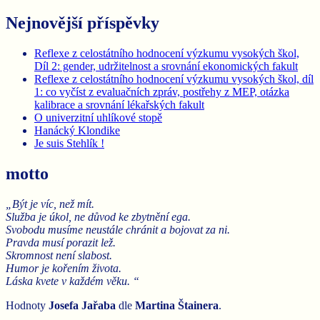
Nejnovější příspěvky
Reflexe z celostátního hodnocení výzkumu vysokých škol,
Díl 2: gender, udržitelnost a srovnání ekonomických fakult
Reflexe z celostátního hodnocení výzkumu vysokých škol, díl
1: co vyčíst z evaluačních zpráv, postřehy z MEP, otázka
kalibrace a srovnání lékařských fakult
O univerzitní uhlíkové stopě
Hanácký Klondike
Je suis Stehlík !
motto
„Být je víc, než mít.
Služba je úkol, ne důvod ke zbytnění ega.
Svobodu musíme neustále chránit a bojovat za ni.
Pravda musí porazit lež.
Skromnost není slabost.
Humor je kořením života.
Láska kvete v každém věku. “
Hodnoty
Josefa Jařaba
dle
Martina
Štainera
.