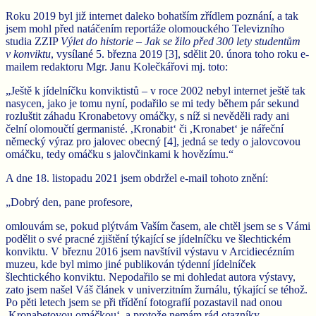
Roku 2019 byl již internet daleko bohatším zřídlem poznání, a tak
jsem mohl před natáčením reportáže olomouckého Televizního
studia ZZIP
Výlet do historie – Jak se žilo před 300 lety studentům
v konviktu
, vysílané 5. března 2019 [3],
sdělit 20. února toho roku e-
mailem redaktoru Mgr. Janu Kolečkářovi mj. toto:
„Ještě k jídelníčku konviktistů – v roce 2002 nebyl internet ještě tak
nasycen, jako je tomu nyní, podařilo se mi tedy během pár sekund
rozluštit záhadu Kronabetovy omáčky, s níž si nevěděli rady ani
čelní olomoučtí germanisté. ,Kronabit‘ či ,Kronabet‘ je nářeční
německý výraz pro jalovec obecný [4], jedná se tedy o jalovcovou
omáčku, tedy omáčku s jalovčinkami k hovězímu.“
A dne 18. listopadu 2021 jsem obdržel e-mail tohoto znění:
„Dobrý den, pane profesore,
omlouvám se, pokud plýtvám Vaším časem, ale chtěl jsem se s Vámi
podělit o své pracné zjištění týkající se jídelníčku ve šlechtickém
konviktu. V březnu 2016 jsem navštívil výstavu v Arcidiecézním
muzeu, kde byl mimo jiné publikován týdenní jídelníček
šlechtického konviktu. Nepodařilo se mi dohledat autora výstavy,
zato jsem našel Váš článek v univerzitním žurnálu, týkající se téhož.
Po pěti letech jsem se při třídění fotografií pozastavil nad onou
,Kronabetovou omáčkou‘, a protože nemám rád otazníky