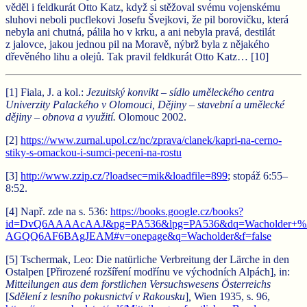
věděl i feldkurát Otto Katz, když si stěžoval svému vojenskému
sluhovi neboli pucflekovi Josefu Švejkovi, že pil borovičku, která
nebyla ani chutná, pálila ho v krku, a ani nebyla pravá, destilát
z jalovce, jakou jednou pil na Moravě, nýbrž byla z nějakého
dřevěného lihu a olejů. Tak pravil feldkurát Otto Katz… [10]
[1] Fiala, J. a kol.:
Jezuitský konvikt – sídlo uměleckého centra
Univerzity Palackého v Olomouci, Dějiny – stavební a umělecké
dějiny – obnova a využití.
Olomouc 2002.
[2]
https://www.zurnal.upol.cz/nc/zprava/clanek/kapri-na-cerno-
stiky-s-omackou-i-sumci-peceni-na-rostu
[3]
http://www.zzip.cz/?loadsec=mik&loadfile=899
; stopáž 6:55–
8:52.
[4] Např. zde na s. 536:
https://books.google.cz/books?
id=DvQ6AAAAcAAJ&pg=PA536&lpg=PA536&dq=Wacholder+%2
AGQQ6AF6BAgJEAM#v=onepage&q=Wacholder&f=false
[5] Tschermak, Leo: Die natürliche Verbreitung der Lärche in den
Ostalpen [Přirozené rozšíření modřínu ve východních Alpách], in:
Mitteilungen aus dem forstlichen Versuchswesens Österreichs
[
Sdělení z lesního pokusnictví v Rakousku
]
,
Wien 1935, s. 96,