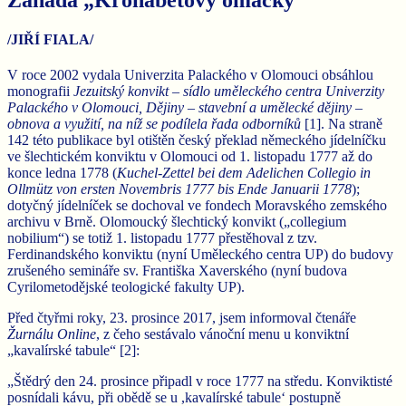
/JIŘÍ FIALA/
V roce 2002 vydala Univerzita Palackého v Olomouci obsáhlou
monografii
Jezuitský konvikt – sídlo uměleckého centra Univerzity
Palackého v Olomouci, Dějiny – stavební a umělecké dějiny –
obnova a využití, na níž se podílela řada odborníků
[1]. Na straně
142 této publikace byl otištěn český překlad německého jídelníčku
ve šlechtickém konviktu v Olomouci od 1. listopadu 1777 až do
konce ledna 1778 (
Kuchel-Zettel bei dem Adelichen Collegio in
Ollmütz von ersten Novembris 1777 bis Ende Januarii 1778
);
dotyčný jídelníček se dochoval ve fondech Moravského zemského
archivu v Brně. Olomoucký šlechtický konvikt („collegium
nobilium“) se totiž 1. listopadu 1777 přestěhoval z tzv.
Ferdinandského konviktu (nyní Uměleckého centra UP) do budovy
zrušeného semináře sv. Františka Xaverského (nyní budova
Cyrilometodějské teologické fakulty UP).
Před čtyřmi roky, 23. prosince 2017, jsem informoval čtenáře
Žurnálu Online
, z čeho sestávalo vánoční menu u konviktní
„kavalírské tabule“ [2]:
„Štědrý den 24. prosince připadl v roce 1777 na středu. Konviktisté
posnídali kávu, při obědě se u ,kavalírské tabule‘ postupně