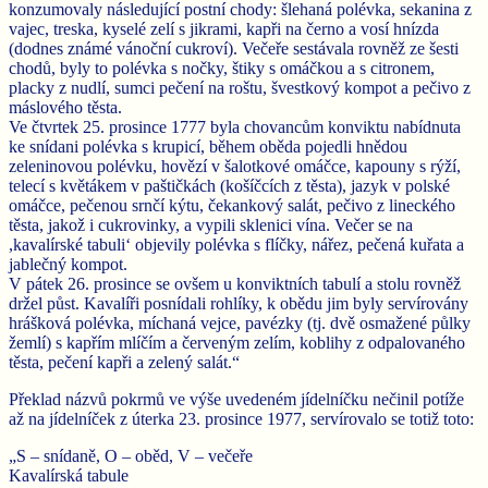
konzumovaly následující postní chody: šlehaná polévka, sekanina z
vajec, treska, kyselé zelí s jikrami, kapři na černo a vosí hnízda
(dodnes známé vánoční cukroví). Večeře sestávala rovněž ze šesti
chodů, byly to polévka s nočky, štiky s omáčkou a s citronem,
placky z nudlí, sumci pečení na roštu, švestkový kompot a pečivo z
máslového těsta.
Ve čtvrtek 25. prosince 1777 byla chovancům konviktu nabídnuta
ke snídani polévka s krupicí, během oběda pojedli hnědou
zeleninovou polévku, hovězí v šalotkové omáčce, kapouny s rýží,
telecí s květákem v paštičkách (košíčcích z těsta), jazyk v polské
omáčce, pečenou srnčí kýtu, čekankový salát, pečivo z lineckého
těsta, jakož i cukrovinky, a vypili sklenici vína. Večer se na
,kavalírské tabuli‘ objevily polévka s flíčky, nářez, pečená kuřata a
jablečný kompot.
V pátek 26. prosince se ovšem u konviktních tabulí a stolu rovněž
držel půst. Kavalíři posnídali rohlíky, k obědu jim byly servírovány
hrášková polévka, míchaná vejce, pavézky (tj. dvě osmažené půlky
žemlí) s kapřím mlíčím a červeným zelím, koblihy z odpalovaného
těsta, pečení kapři a zelený salát.“
Překlad názvů pokrmů ve výše uvedeném jídelníčku nečinil potíže
až na jídelníček z úterka 23. prosince 1977, servírovalo se totiž toto:
„S – snídaně, O – oběd, V – večeře
Kavalírská tabule