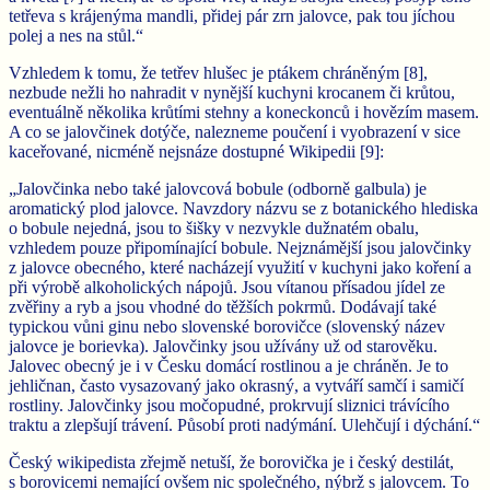
tetřeva s krájenýma mandli, přidej pár zrn jalovce, pak tou jíchou
polej a nes na stůl.“
Vzhledem k tomu, že tetřev hlušec je ptákem chráněným [8],
nezbude nežli ho nahradit v nynější kuchyni krocanem či krůtou,
eventuálně několika krůtími stehny a koneckonců i hovězím masem.
A co se jalovčinek dotýče, nalezneme poučení i vyobrazení v sice
kaceřované, nicméně nejsnáze dostupné Wikipedii [9]:
„Jalovčinka nebo také jalovcová bobule (odborně galbula) je
aromatický plod jalovce. Navzdory názvu se z botanického hlediska
o bobule nejedná, jsou to šišky v nezvykle dužnatém obalu,
vzhledem pouze připomínající bobule. Nejznámější jsou jalovčinky
z jalovce obecného, které nacházejí využití v kuchyni jako koření a
při výrobě alkoholických nápojů. Jsou vítanou přísadou jídel ze
zvěřiny a ryb a jsou vhodné do těžších pokrmů. Dodávají také
typickou vůni ginu nebo slovenské borovičce (slovenský název
jalovce je borievka). Jalovčinky jsou užívány už od starověku.
Jalovec obecný je i v Česku domácí rostlinou a je chráněn. Je to
jehličnan, často vysazovaný jako okrasný, a vytváří samčí i samičí
rostliny. Jalovčinky jsou močopudné, prokrvují sliznici trávícího
traktu a zlepšují trávení. Působí proti nadýmání. Ulehčují i dýchání.“
Český wikipedista zřejmě netuší, že borovička je i český destilát,
s borovicemi nemající ovšem nic společného, nýbrž s jalovcem. To