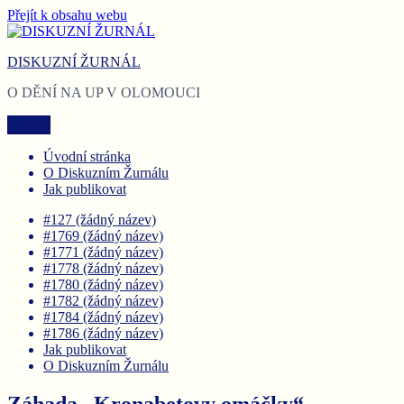
Přejít k obsahu webu
DISKUZNÍ ŽURNÁL
O DĚNÍ NA UP V OLOMOUCI
Menu
Úvodní stránka
O Diskuzním Žurnálu
Jak publikovat
#127 (žádný název)
#1769 (žádný název)
#1771 (žádný název)
#1778 (žádný název)
#1780 (žádný název)
#1782 (žádný název)
#1784 (žádný název)
#1786 (žádný název)
Jak publikovat
O Diskuzním Žurnálu
Záhada „Kronabetovy omáčky“