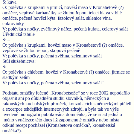
S: káva
O: polévka s krupkami a jitrnicí, hovězí maso v Kronabetově (?)
omáčce, vepřové karbanátky se žlutou řepou, telecí hlava v bílé
omáčce, pečená hovězí kýta, fazolový salát, sklenice vína,
cukrovinky
V: polévka s nočky, zvěřinový nářez, pečená kuřata, celerový salát
Úřednická tabule
S: –
O: polévka s krupkami, hovězí maso v Kronabetově (?) omáčce,
vepřové se žlutou řepou, skopová pečeně
V: polévka s nočky, pečená zvěřina, zeleninový salát
Stůl služebnictva:
S: –
O: polévka s chlebem, hovězí v Kronabetově (?) omáčce, jitrnice se
sladkým zelím
V: polévka s nočky, pečená zvěřina, zeleninový salát“
Podstatu omáčky řečené „Kronabetsoße“ se v roce 2002 nepodařilo
objasnit ani po důkladném studiu slovníků, německých a
rakouských kuchařských příruček, konzultacích s německými přáteli
a excerpce tehdejších internetových zdrojů, a byla tak ve výše
uvedené monografii publikována domněnka, že se snad jedná o
jméno vynálezce této dnes již zapomenuté omáčky nebo místa,
odkud recept pocházel (Kronabetova omáčka?, kronabetská
omáčka?).