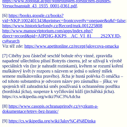
https://www.zobodat.at/pdf/Mitteilungen-forstlichen-Bundes-
Versuchsanstalt_43_1935_0001-0361.pdf
.
[6]
https://books.google.cz/books?
vid=NKP:1002401343&printsec=frontcover#v=onepage&q&f=false
;
https://www.historickefondy.cz/Record/mzk.001225808
http://www.manuscriptorium.com/apps/index.php?
direct=record&pid=AIPDIG-KKPS__AC_VI_81____2S2XYJD-
cs#search
Viz též zde:
https://www.apetitonline.cz/recept/jalovcova-omacka
[7] Cibéby jsou částečně seschlé bobule révy vinné, zpravidla
napadené ušlechtilou plísní Botrytis cinerea, jež se užívají k výrobě
speciálních vín (lze je nahradit rozinkami), květem se rozumí koření
muškátový květ (v rozporu s názvem se jedná o sušený míšek
semene muškátovníku pravého). Jícha je hustá polévka či omáčka –
od tohoto substantiva je odvozen název pro zásmažku – jíška; ve
spojeních též zahradnická směs používaná k ochrannému postřiku
(bordóská jícha), suspenze k vyčiňování kůží (jirchářská jícha).
https://cs.wikipedia.org/wiki/J%C3%Adcha
[8]
https://www.casopis.ochranaprirody.cz/vyzkum-a-
dokumentace/tetrev-bez-hranic/
[9]
https://cs.wikipedia.org/wiki/Jalov%C4%8Dinka