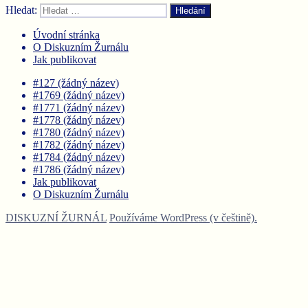
Hledat:
Hledání
Úvodní stránka
O Diskuzním Žurnálu
Jak publikovat
#127 (žádný název)
#1769 (žádný název)
#1771 (žádný název)
#1778 (žádný název)
#1780 (žádný název)
#1782 (žádný název)
#1784 (žádný název)
#1786 (žádný název)
Jak publikovat
O Diskuzním Žurnálu
DISKUZNÍ ŽURNÁL
Používáme WordPress (v češtině).