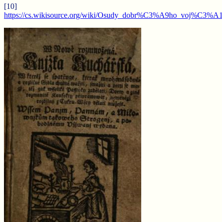
[10]
https://cs.wikisource.org/wiki/Osudy_dobr%C3%A9ho_vo