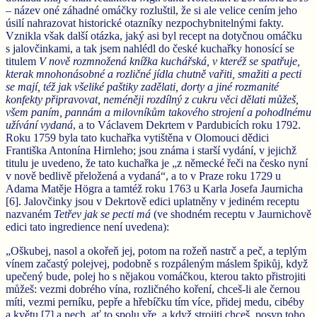
– název oné záhadné omáčky rozluštil, že si ale velice cením jeho
úsilí nahrazovat historické otazníky nezpochybnitelnými fakty.
Vznikla však další otázka, jaký asi byl recept na dotyčnou omáčku
s jalovčinkami, a tak jsem nahlédl do české kuchařky honosící se
titulem
V nově rozmnožená knížka kuchářská, v kteréž se spatřuje,
kterak mnohonásobné a rozličné jídla chutně vařiti, smažiti a pecti
se mají, též jak všeliké paštiky zadělati, dorty a jiné rozmanité
konfekty připravovat, neméněji rozdílný z cukru věci dělati můžeš,
všem paním, pannám a milovníkům takového strojení a pohodlnému
užívání vydaná
, a to Václavem Dekrtem v Pardubicích roku 1792.
Roku 1759 byla tato kuchařka vytištěna v Olomouci dědici
Františka Antonína Hirnleho; jsou známa i starší vydání, v jejichž
titulu je uvedeno, že tato kuchařka je „z německé řeči na česko nyní
v nově bedlivě přeložená a vydaná“, a to v Praze roku 1729 u
Adama Matěje Högra a tamtéž roku 1763 u Karla Josefa Jaurnicha
[6]. Jalovčinky jsou v Dekrtově edici uplatněny v jediném receptu
nazvaném
Tetřev jak se pecti má
(ve shodném receptu v Jaurnichově
edici tato ingredience není uvedena):
„Oškubej, nasol a okořeň jej, potom na rožeň nastrč a peč, a teplým
vínem začastý polejvej, podobně s rozpáleným máslem špikůj, když
upečený bude, polej ho s nějakou vomáčkou, kterou takto přistrojiti
můžeš: vezmi dobrého vína, rozličného koření, chceš-li ale černou
míti, vezmi perníku, pepře a hřebíčku tím více, přidej medu, cibéby
a květu [7] a nech, ať to spolu vře, a když strojiti chceš, posyp toho