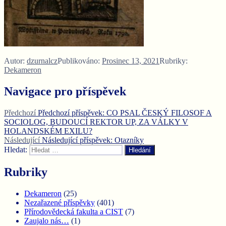
Autor:
dzurnalcz
Publikováno:
Prosinec 13, 2021
Rubriky:
Dekameron
Navigace pro příspěvek
Předchozí
Předchozí příspěvek:
CO PSAL ČESKÝ FILOSOF A
SOCIOLOG, BUDOUCÍ REKTOR UP, ZA VÁLKY V
HOLANDSKÉM EXILU?
Následující
Následující příspěvek:
Otazníky
Hledat:
Hledání
Rubriky
Dekameron
(25)
Nezařazené příspěvky
(401)
Přírodovědecká fakulta a CIST
(7)
Zaujalo nás…
(1)