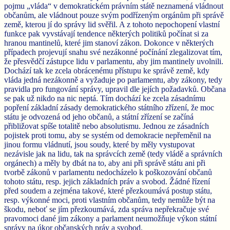
pojmu „vláda“ v demokratickém právním státě neznamená vládnout
občanům, ale vládnout pouze svým podřízeným orgánům při správě
země, kterou jí do správy lid svěřil. A z tohoto nepochopení vlastní
funkce pak vyvstávají tendence některých politiků počínat si za
hranou mantinelů, které jim stanoví zákon. Dokonce v některých
případech projevují snahu své nezákonné počínání zlegalizovat tím,
že přesvědčí zástupce lidu v parlamentu, aby jim mantinely uvolnili.
Dochází tak ke zcela obrácenému přístupu ke správě země, kdy
vláda jedná nezákonně a vyžaduje po parlamentu, aby zákony, tedy
pravidla pro fungování správy, upravil dle jejích požadavků. Občana
se pak už nikdo na nic neptá. Tím dochází ke zcela zásadnímu
popření základní zásady demokratického státního zřízení, že moc
státu je odvozená od jeho občanů, a státní zřízení se začíná
přibližovat spíše totalitě nebo absolutismu. Jednou ze zásadních
pojistek proti tomu, aby se systém od demokracie nepřeměnil na
jinou formu vládnutí, jsou soudy, které by měly vystupovat
nezávisle jak na lidu, tak na správcích země (tedy vládě a správních
orgánech) a měly by dbát na to, aby ani při správě státu ani při
tvorbě zákonů v parlamentu nedocházelo k poškozování občanů
tohoto státu, resp. jejich základních práv a svobod. Žádné řízení
před soudem a zejména takové, které přezkoumává postup státu,
resp. výkonné moci, proti vlastním občanům, tedy nemůže být na
škodu, neboť se jím přezkoumává, zda správa nepřekračuje své
pravomoci dané jim zákony a parlament neumožňuje výkon státní
správy na úkor občanských práv a svobod.