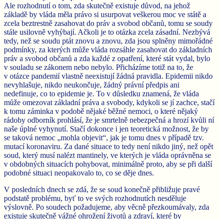
Ale rozhodnutí o tom, zda skutečně existuje důvod, na jehož
základě by vláda měla právo si usurpovat veškerou moc ve státě a
zcela beztrestně zasahovat do práv a svobod občanů, tomu se soudy
stále usilovně vyhýbají. Ačkoli je to otázka zcela zásadní. Nezbývá
tedy, než se soudu ptát znovu a znovu, zda jsou splněny mimořádné
podmínky, za kterých může vláda rozsáhle zasahovat do základních
práv a svobod občanů a zda každé z opatření, které stát vydal, bylo
v souladu se zákonem nebo nebylo. Přicházíme totiž na to, že
v otázce pandemií vlastně neexistují žádná pravidla. Epidemii nikdo
nevyhlašuje, nikdo neukončuje, žádný právní předpis ani
nedefinuje, co to epidemie je. To v důsledku znamená, že vláda
může omezovat základní práva a svobody, kdykoli se jí zachce, stačí
k tomu záminka v podobě nějaké běžné nemoci, o které nějaký
rádoby odborník prohlásí, že je smrtelně nebezpečná a hrozí kvůli ní
naše úplné vyhynutí. Stačí dokonce i jen teoretická možnost, že by
se taková nemoc „mohla objevit“, jak je tomu dnes v případě tzv.
mutací koronaviru. Za dané situace to tedy není nikdo jiný, než opět
soud, který musí nalézt mantinely, ve kterých je vláda oprávněna se
v obdobných situacích pohybovat, minimálně proto, aby se při další
podobné situaci neopakovalo to, co se děje dnes.
V posledních dnech se zdá, že se soud konečně přibližuje pravé
podstatě problému, byť to ve svých rozhodnutích nesděluje
výslovně. Po soudech požadujeme, aby věcně přezkoumávaly, zda
existuje skutečně vážné ohrožení životů a zdraví, které by