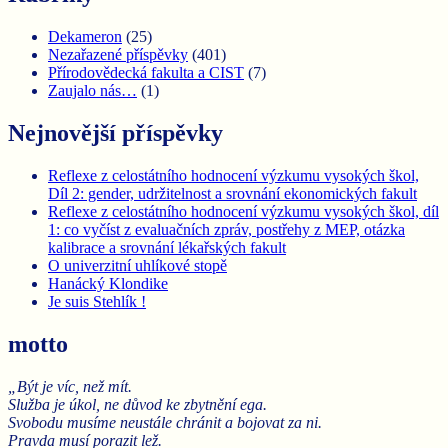
Dekameron
(25)
Nezařazené příspěvky
(401)
Přírodovědecká fakulta a CIST
(7)
Zaujalo nás…
(1)
Nejnovější příspěvky
Reflexe z celostátního hodnocení výzkumu vysokých škol,
Díl 2: gender, udržitelnost a srovnání ekonomických fakult
Reflexe z celostátního hodnocení výzkumu vysokých škol, díl
1: co vyčíst z evaluačních zpráv, postřehy z MEP, otázka
kalibrace a srovnání lékařských fakult
O univerzitní uhlíkové stopě
Hanácký Klondike
Je suis Stehlík !
motto
„Být je víc, než mít.
Služba je úkol, ne důvod ke zbytnění ega.
Svobodu musíme neustále chránit a bojovat za ni.
Pravda musí porazit lež.