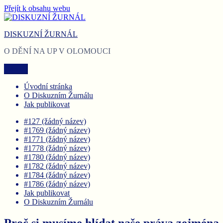
Přejít k obsahu webu
DISKUZNÍ ŽURNÁL
O DĚNÍ NA UP V OLOMOUCI
Menu
Úvodní stránka
O Diskuzním Žurnálu
Jak publikovat
#127 (žádný název)
#1769 (žádný název)
#1771 (žádný název)
#1778 (žádný název)
#1780 (žádný název)
#1782 (žádný název)
#1784 (žádný název)
#1786 (žádný název)
Jak publikovat
O Diskuzním Žurnálu
Proč si musíme hlídat naše práva zejména