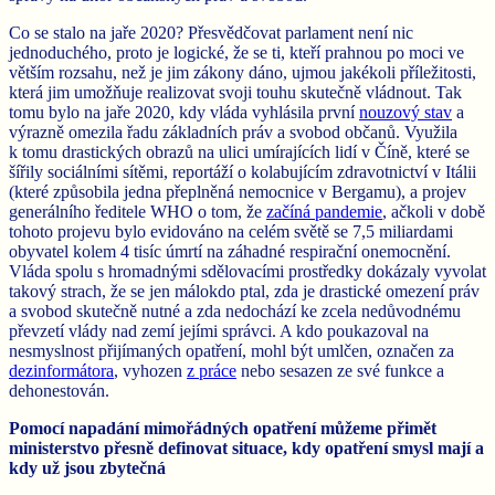
Co se stalo na jaře 2020? Přesvědčovat parlament není nic
jednoduchého, proto je logické, že se ti, kteří prahnou po moci ve
větším rozsahu, než je jim zákony dáno, ujmou jakékoli příležitosti,
která jim umožňuje realizovat svoji touhu skutečně vládnout. Tak
tomu bylo na jaře 2020, kdy vláda vyhlásila první
nouzový stav
a
výrazně omezila řadu základních práv a svobod občanů. Využila
k tomu drastických obrazů na ulici umírajících lidí v Číně, které se
šířily sociálními sítěmi, reportáží o kolabujícím zdravotnictví v Itálii
(které způsobila jedna přeplněná nemocnice v Bergamu), a projev
generálního ředitele WHO o tom, že
začíná pandemie
, ačkoli v době
tohoto projevu bylo evidováno na celém světě se 7,5 miliardami
obyvatel kolem 4 tisíc úmrtí na záhadné respirační onemocnění.
Vláda spolu s hromadnými sdělovacími prostředky dokázaly vyvolat
takový strach, že se jen málokdo ptal, zda je drastické omezení práv
a svobod skutečně nutné a zda nedochází ke zcela nedůvodnému
převzetí vlády nad zemí jejími správci. A kdo poukazoval na
nesmyslnost přijímaných opatření, mohl být umlčen, označen za
dezinformátora
, vyhozen
z práce
nebo sesazen ze své funkce a
dehonestován.
Pomocí napadání mimořádných opatření můžeme přimět
ministerstvo přesně definovat situace, kdy opatření smysl mají a
kdy už jsou zbytečná