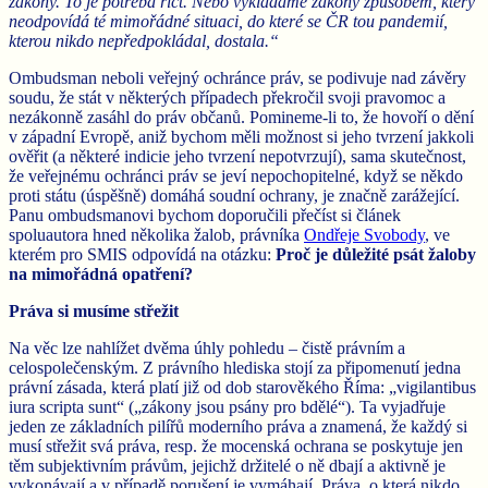
zákony. To je potřeba říct. Nebo vykládáme zákony způsobem, který
neodpovídá té mimořádné situaci, do které se ČR tou pandemií,
kterou nikdo nepředpokládal, dostala.“
Ombudsman neboli veřejný ochránce práv, se podivuje nad závěry
soudu, že stát v některých případech překročil svoji pravomoc a
nezákonně zasáhl do práv občanů. Pomineme-li to, že hovoří o dění
v západní Evropě, aniž bychom měli možnost si jeho tvrzení jakkoli
ověřit (a některé indicie jeho tvrzení nepotvrzují), sama skutečnost,
že veřejnému ochránci práv se jeví nepochopitelné, když se někdo
proti státu (úspěšně) domáhá soudní ochrany, je značně zarážející.
Panu ombudsmanovi bychom doporučili přečíst si článek
spoluautora hned několika žalob, právníka
Ondřeje Svobody
, ve
kterém pro SMIS odpovídá na otázku:
Proč je důležité psát žaloby
na mimořádná opatření?
Práva si musíme střežit
Na věc lze nahlížet dvěma úhly pohledu – čistě právním a
celospolečenským. Z právního hlediska stojí za připomenutí jedna
právní zásada, která platí již od dob starověkého Říma: „vigilantibus
iura scripta sunt“ („zákony jsou psány pro bdělé“). Ta vyjadřuje
jeden ze základních pilířů moderního práva a znamená, že každý si
musí střežit svá práva, resp. že mocenská ochrana se poskytuje jen
těm subjektivním právům, jejichž držitelé o ně dbají a aktivně je
vykonávají a v případě porušení je vymáhají. Práva, o která nikdo