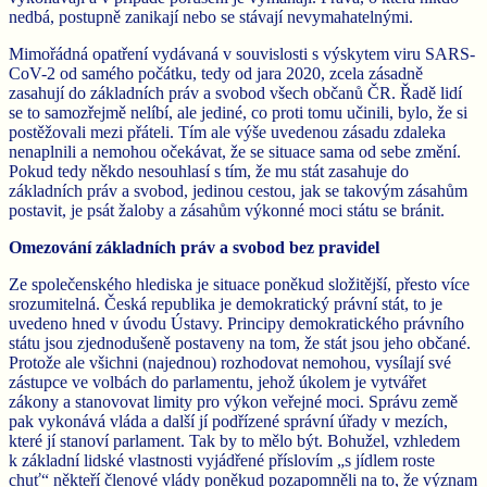
nedbá, postupně zanikají nebo se stávají nevymahatelnými.
Mimořádná opatření vydávaná v souvislosti s výskytem viru SARS-
CoV-2 od samého počátku, tedy od jara 2020, zcela zásadně
zasahují do základních práv a svobod všech občanů ČR. Řadě lidí
se to samozřejmě nelíbí, ale jediné, co proti tomu učinili, bylo, že si
postěžovali mezi přáteli. Tím ale výše uvedenou zásadu zdaleka
nenaplnili a nemohou očekávat, že se situace sama od sebe změní.
Pokud tedy někdo nesouhlasí s tím, že mu stát zasahuje do
základních práv a svobod, jedinou cestou, jak se takovým zásahům
postavit, je psát žaloby a zásahům výkonné moci státu se bránit.
Omezování základních práv a svobod bez pravidel
Ze společenského hlediska je situace poněkud složitější, přesto více
srozumitelná. Česká republika je demokratický právní stát, to je
uvedeno hned v úvodu Ústavy. Principy demokratického právního
státu jsou zjednodušeně postaveny na tom, že stát jsou jeho občané.
Protože ale všichni (najednou) rozhodovat nemohou, vysílají své
zástupce ve volbách do parlamentu, jehož úkolem je vytvářet
zákony a stanovovat limity pro výkon veřejné moci. Správu země
pak vykonává vláda a další jí podřízené správní úřady v mezích,
které jí stanoví parlament. Tak by to mělo být. Bohužel, vzhledem
k základní lidské vlastnosti vyjádřené příslovím „s jídlem roste
chuť“ někteří členové vlády poněkud pozapomněli na to, že význam