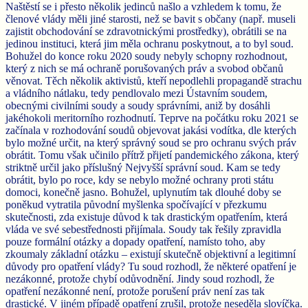
Naštěstí se i přesto několik jedinců našlo a vzhledem k tomu, že
členové vlády měli jiné starosti, než se bavit s občany (např. museli
zajistit obchodování se zdravotnickými prostředky), obrátili se na
jedinou instituci, která jim měla ochranu poskytnout, a to byl soud.
Bohužel do konce roku 2020 soudy nebyly schopny rozhodnout,
který z nich se má ochraně porušovaných práv a svobod občanů
věnovat. Těch několik aktivistů, kteří nepodlehli propagandě strachu
a vládního nátlaku, tedy pendlovalo mezi Ústavním soudem,
obecnými civilními soudy a soudy správními, aniž by dosáhli
jakéhokoli meritorního rozhodnutí. Teprve na počátku roku 2021 se
začínala v rozhodování soudů objevovat jakási vodítka, dle kterých
bylo možné určit, na který správný soud se pro ochranu svých práv
obrátit. Tomu však učinilo přítrž přijetí pandemického zákona, který
striktně určil jako příslušný Nejvyšší správní soud. Kam se tedy
obrátit, bylo po roce, kdy se nebylo možné ochrany proti státu
domoci, konečně jasno. Bohužel, uplynutím tak dlouhé doby se
poněkud vytratila původní myšlenka spočívající v přezkumu
skutečnosti, zda existuje důvod k tak drastickým opatřením, která
vláda ve své sebestřednosti přijímala. Soudy tak řešily zpravidla
pouze formální otázky a dopady opatření, namísto toho, aby
zkoumaly základní otázku – existují skutečně objektivní a legitimní
důvody pro opatření vlády? Tu soud rozhodl, že některé opatření je
nezákonné, protože chybí odůvodnění. Jindy soud rozhodl, že
opatření nezákonné není, protože porušení práv není zas tak
drastické. V jiném případě opatření zrušil, protože neseděla slovíčka.