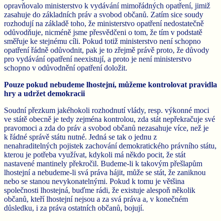
opravňovalo ministerstvo k vydávání mimořádných opatření, jimiž
zasahuje do základních práv a svobod občanů. Zatím sice soudy
rozhodují na základě toho, že ministerstvo opatření nedostatečně
odůvodňuje, nicméně jsme přesvědčeni o tom, že tím v podstatě
směřuje ke stejnému cíli. Pokud totiž ministerstvo není schopno
opatření řádně odůvodnit, pak je to zřejmě právě proto, že důvody
pro vydávání opatření neexistují, a proto je není ministerstvo
schopno v odůvodnění opatření doložit.
Pouze pokud nebudeme lhostejní, můžeme kontrolovat pravidla
hry a udržet demokracii
Soudní přezkum jakéhokoli rozhodnutí vlády, resp. výkonné moci
ve státě obecně je tedy zejména kontrolou, zda stát nepřekračuje své
pravomoci a zda do práv a svobod občanů nezasahuje více, než je
k řádné správě státu nutné. Jedná se tak o jednu z
nenahraditelných pojistek zachování demokratického právního státu,
kterou je potřeba využívat, kdykoli má někdo pocit, že stát
nastavené mantinely překročil. Budeme-li k takovým přešlapům
lhostejní a nebudeme-li svá práva hájit, může se stát, že zaniknou
nebo se stanou nevykonatelnými. Pokud k tomu je většina
společnosti lhostejná, buďme rádi, že existuje alespoň několik
občanů, kteří lhostejní nejsou a za svá práva a, v konečném
důsledku, i za práva ostatních občanů, bojují.