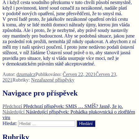
A i když cesta soudního přezkumu v tuto chvíli působí nesmyslně,
když i povinnosti, které soud označil za nezákonné, nadále platí
v podobě nových opatření, jsme přesvědčeni, že to smysl má.
V první řadě proto, že jakékoliv nezákonné opatření otvírá cestu
k tomu, aby se lidé mohli domoci náhrady újmy, kterou jim vláda
způsobila. Ale i proto, že je nezbytné, aby právě soudy nastavily
ony mantinely pro budoucnost. Aby se podobná situace, jakou jsme
za poslední rok prožili, nemohla již nikdy opakovat. A abychom z ní
měli my i naši správci poučení. I proto jsme nedávno podali ústavní
stížnost, v níž žádáme Ústavní soud právě o to, aby stanovil jasná
pravidla pro situace, kdy si vláda usurpuje více moci, než je
v demokratickém právním státě akceptovatelné.
Autor:
dzurnalcz
Publikováno:
Červen 22, 2021
Červen 23,
2021
Rubriky:
Nezařazené příspěvky
Navigace pro příspěvek
Předchozí
Předchozí příspěvek:
SMIS … SMÍŠ? Jasně, že jo.
Následující
Následující příspěvek:
Pohádka plukovnická o zlotřilém
viru
Hledat:
Hledání
Rubriky