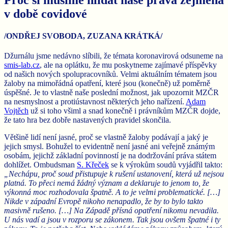
v době covidové
/ONDŘEJ SVOBODA, ZUZANA KRÁTKÁ/
Džurnálu jsme nedávno slíbili, že témata koronavirová odsuneme na
smis-lab.cz
, ale na oplátku, že mu poskytneme zajímavé příspěvky
od našich nových spolupracovníků. Velmi aktuálním tématem jsou
žaloby na mimořádná opatření, které jsou (konečně) už poměrně
úspěšné. Je to vlastně naše poslední možnost, jak upozornit MZČR
na nesmyslnost a protiústavnost některých jeho nařízení.
Adam
Vojtěch
už si toho všiml a snad konečně i právníkům MZČR dojde,
že tato hra bez dobře nastavených pravidel skončila.
Většině lidí není jasné, proč se vlastně žaloby podávají a jaký je
jejich smysl. Bohužel to evidentně není jasné ani veřejně známým
osobám, jejichž základní povinností je na dodržování práva státem
dohlížet. Ombudsman
S. Křeček
se k výrokům soudů vyjádřil takto:
„Nechápu, proč soud přistupuje k rušení ustanovení, která už nejsou
platná. To přeci nemá žádný význam a deklaruje to jenom to, že
výkonná moc rozhodovala špatně. A to je velmi problematické. […]
Nikde v západní Evropě nikoho nenapadlo, že by to bylo takto
masivně rušeno. […] Na Západě přísná opatření nikomu nevadila.
U nás vadí a jsou v rozporu se zákonem. Tak jsou ovšem špatné i ty