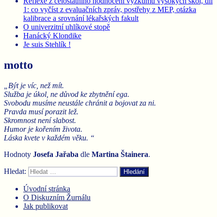
Reflexe z celostátního hodnocení výzkumu vysokých škol, díl
1: co vyčíst z evaluačních zpráv, postřehy z MEP, otázka
kalibrace a srovnání lékařských fakult
O univerzitní uhlíkové stopě
Hanácký Klondike
Je suis Stehlík !
motto
„Být je víc, než mít.
Služba je úkol, ne důvod ke zbytnění ega.
Svobodu musíme neustále chránit a bojovat za ni.
Pravda musí porazit lež.
Skromnost není slabost.
Humor je kořením života.
Láska kvete v každém věku. “
Hodnoty
Josefa Jařaba
dle
Martina
Štainera
.
Hledat:
Hledání
Úvodní stránka
O Diskuzním Žurnálu
Jak publikovat