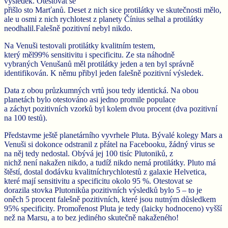
výsledek. Otestovat se
přišlo sto Marťanů. Deset z nich sice protilátky ve skutečnosti mělo,
ale u osmi z nich rychlotest z planety Čínius selhal a protilátky
neodhalil.Falešně pozitivní nebyl nikdo.
Na Venuši testovali protilátky kvalitním testem,
který měl99% sensitivitu i specificitu. Ze sta náhodně
vybraných Venušanů měl protilátky jeden a ten byl správně
identifikován. K němu přibyl jeden falešně pozitivní výsledek.
Data z obou průzkumných vrtů jsou tedy identická. Na obou
planetách bylo otestováno asi jedno promile populace
a záchyt pozitivních vzorků byl kolem dvou procent (dva pozitivní
na 100 testů).
Představme ještě planetárního vyvrhele Pluta. Bývalé kolegy Mars a
Venuši si dokonce odstranil z přátel na Facebooku, žádný virus se
na něj tedy nedostal. Obývá jej 100 tisíc Plutoniků, z
nichž není nakažen nikdo, a tudíž nikdo nemá protilátky. Pluto má
štěstí, dostal dodávku kvalitníchrychlotestů z galaxie Helvetica,
které mají sensitivitu a specificitu okolo 95 %. Otestovat se
dorazila stovka Plutonikůa pozitivních výsledků bylo 5 – to je
oněch 5 procent falešně pozitivních, které jsou nutným důsledkem
95% specificity. Promořenost Pluta je tedy (laicky hodnoceno) vyšší
než na Marsu, a to bez jediného skutečně nakaženého!