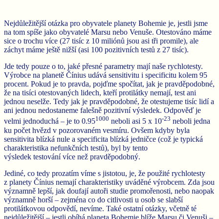
Nejdůležitější otázka pro obyvatele planety Bohemie je, jestli jsme
na tom spíše jako obyvatelé Marsu nebo Venuše. Otestováno máme
sice o trochu více (27 tisíc z 10 miliónů jsou asi tři promile), ale
záchyt máme ještě nižší (asi 100 pozitivních testů z 27 tisíc).
Jde tedy pouze o to, jaké přesné parametry mají naše rychlotesty.
Výrobce na planetě Čínius udává sensitivitu i specificitu kolem 95
procent. Pokud je to pravda, pojďme spočítat, jak je pravděpodobné,
že na tisíci otestovaných lidech, kteří protilátky nemají, test ani
jednou neselže. Tedy jak je pravděpodobné, že otestujeme tisíc lidí a
ani jednou nedostaneme falešně pozitivní výsledek. Odpověď je
1000
-23
velmi jednoduchá – je to 0.95
neboli asi 5 x 10
neboli jedna
ku počet hvězd v pozorovaném vesmíru. Ovšem kdyby byla
sensitivita blízká nule a specificita blízká jedničce (což je typická
charakteristika nefunkčních testů), byl by tento
výsledek testování více než pravděpodobný.
Jediné, co tedy prozatím víme s jistotou, je, že použité rychlotesty
z planety Čínius nemají charakteristiky uváděné výrobcem. Zda jsou
významně lepší, jak doufají autoři studie promořenosti, nebo naopak
významně horší – zejména co do citlivosti u osob se slabší
protilátkovou odpovědí, nevíme. Také ostatní otázky, včetně té
nejdůležitější – jestli obíhá planeta Bohemie blíže Marsu či Venuši –