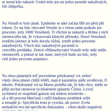
se nemá kdo nakazit. Umírá tedy jen asi jedno promile nakažených,
čili chřipečka.
Na Venuši to bylo jinak. Epidemie se také začala šířit asi před půl
rokem. Ze sta tisíc obyvatel Venuše se s virem zatím potkalo jen
procento, tedy 1000 Venušanů. Ti všichni se nakazili a třetina z nich
onemocněla tak, že vykazovala klinické příznaky. Deset Venušanů
zemřelo (nemoc je tedy docela vážná, zemře jedno procento
nakažených). Všech tisíc nakažených pacientů si
vytvořilo protilátky. Drtivá většinaobyvatel Venuše tedy stále může
onemocnět, a pokud se tak stane, mrtvých bude asi tisíc, tedy
celé jedno procento populace.
Na obou planetách teď provedeme průzkumný vrt, neboť
vlády obou planet chtějí vědět, mají-li karanténu spíše uvolňovat, či
nikoliv. Průzkumný vrt na Marsu probíhá tak, že kdo chce, může se
přijít nechat otestovat rychlotestem zplanety Čínius. Levný
rychlotest ze suspektní galaxie má nízkou sensitivitu –
až u 80 procent Marťanů s nižší hladinou protilátek selže
a nenajde je. Specificita testu je vysoká, ale pozor: Zcela
nefunkční test má specificitu dokonalou – všem ukáže negativní