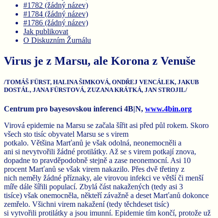
#1782 (žádný název)
#1784 (žádný název)
#1786 (žádný název)
Jak publikovat
O Diskuzním Žurnálu
Virus je z Marsu, ale Korona z Venuše
/TOMÁŠ FÜRST, HALINA ŠIMKOVÁ, ONDŘEJ VENCÁLEK, JAKUB
DOSTÁL, JANA FÜRSTOVÁ, ZUZANA KRÁTKÁ, JAN STROJIL/
Centrum pro bayesovskou inferenci 4B|N
,
www.4bin.org
Virová epidemie na Marsu se začala šířit asi před půl rokem. Skoro
všech sto tisíc obyvatel Marsu se s virem
potkalo. Většina Marťanů je však odolná, neonemocněli a
ani si nevytvořili žádné protilátky. Až se s virem potkají znova,
dopadne to pravděpodobně stejně a zase neonemocní. Asi 10
procent Marťanů se však virem nakazilo. Přes dvě třetiny z
nich neměly žádné příznaky, ale virovou infekci ve větší či menší
míře dále šířili populací. Zbylá část nakažených (tedy asi 3
tisíce) však onemocněla, někteří závažně a deset Marťanů dokonce
zemřelo. Všichni virem nakažení (tedy těchdeset tisíc)
si vytvořili protilátky a jsou imunní. Epidemie tím končí, protože už