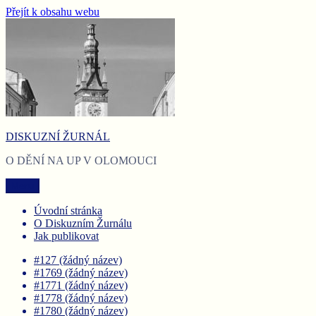
Přejít k obsahu webu
DISKUZNÍ ŽURNÁL
O DĚNÍ NA UP V OLOMOUCI
Menu
Úvodní stránka
O Diskuzním Žurnálu
Jak publikovat
#127 (žádný název)
#1769 (žádný název)
#1771 (žádný název)
#1778 (žádný název)
#1780 (žádný název)