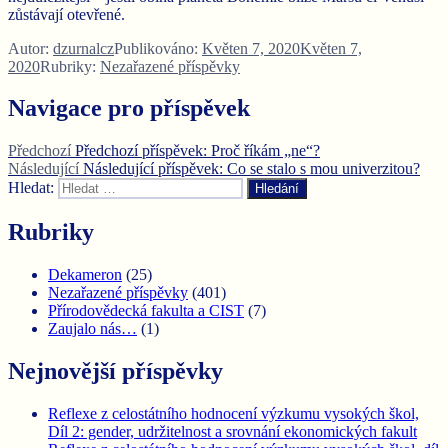
zůstávají otevřené.
Autor:
dzurnalcz
Publikováno:
Květen 7, 2020
Květen 7,
2020
Rubriky:
Nezařazené příspěvky
Navigace pro příspěvek
Předchozí
Předchozí příspěvek:
Proč říkám „ne“?
Následující
Následující příspěvek:
Co se stalo s mou univerzitou?
Hledat:
Hledání
Rubriky
Dekameron
(25)
Nezařazené příspěvky
(401)
Přírodovědecká fakulta a CIST
(7)
Zaujalo nás…
(1)
Nejnovější příspěvky
Reflexe z celostátního hodnocení výzkumu vysokých škol,
Díl 2: gender, udržitelnost a srovnání ekonomických fakult