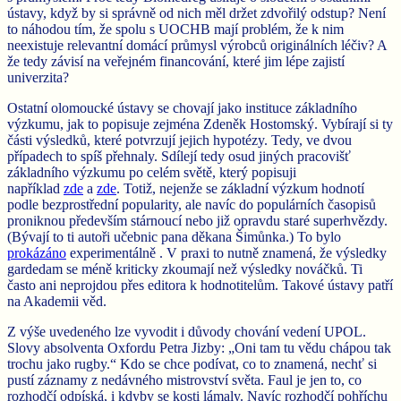
ústavy, když by si správně od nich měl držet zdvořilý odstup? Není
to náhodou tím, že spolu s UOCHB mají problém, že k nim
neexistuje relevantní domácí průmysl výrobců originálních léčiv? A
že tedy závisí na veřejném financování, které jim lépe zajistí
univerzita?
Ostatní olomoucké ústavy se chovají jako instituce základního
výzkumu, jak to popisuje zejména Zdeněk Hostomský. Vybírají si ty
části výsledků, které potvrzují jejich hypotézy. Tedy, ve dvou
případech to spíš přehnaly. Sdílejí tedy osud jiných pracovišť
základního výzkumu po celém světě, který popisuji
například
zde
a
zde
. Totiž, nejenže se základní výzkum hodnotí
podle bezprostřední popularity, ale navíc do populárních časopisů
proniknou především stárnoucí nebo již opravdu staré superhvězdy.
(Bývají to ti autoři učebnic pana děkana Šimůnka.) To bylo
prokázáno
experimentálně . V praxi to nutně znamená, že výsledky
gardedam se méně kriticky zkoumají než výsledky nováčků. Ti
často ani neprojdou přes editora k hodnotitelům. Takové ústavy patří
na Akademii věd.
Z výše uvedeného lze vyvodit i důvody chování vedení UPOL.
Slovy absolventa Oxfordu Petra Jizby: „Oni tam tu vědu chápou tak
trochu jako rugby.“ Kdo se chce podívat, co to znamená, nechť si
pustí záznamy z nedávného mistrovství světa. Faul je jen to, co
rozhodčí odpíská, i kdyby se kosti lámaly. Navíc rozhodčí pohříchu