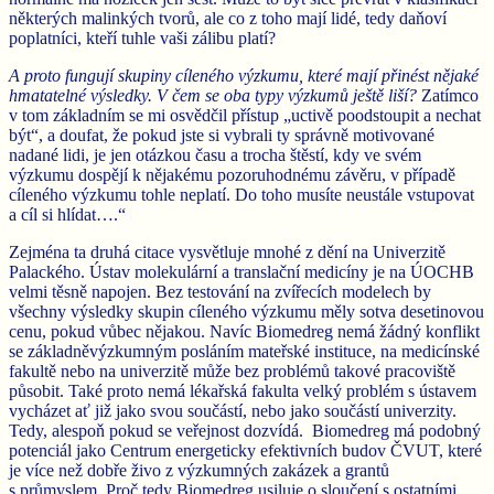
některých malinkých tvorů, ale co z toho mají lidé, tedy daňoví
poplatníci, kteří tuhle vaši zálibu platí?
A proto fungují skupiny cíleného výzkumu, které mají přinést nějaké
hmatatelné výsledky. V čem se oba typy výzkumů ještě liší?
Zatímco
v tom základním se mi osvědčil přístup „uctivě poodstoupit a nechat
být“, a doufat, že pokud jste si vybrali ty správně motivované
nadané lidi, je jen otázkou času a trocha štěstí, kdy ve svém
výzkumu dospějí k nějakému pozoruhodnému závěru, v případě
cíleného výzkumu tohle neplatí. Do toho musíte neustále vstupovat
a cíl si hlídat….“
Zejména ta druhá citace vysvětluje mnohé z dění na Univerzitě
Palackého. Ústav molekulární a translační medicíny je na ÚOCHB
velmi těsně napojen. Bez testování na zvířecích modelech by
všechny výsledky skupin cíleného výzkumu měly sotva desetinovou
cenu, pokud vůbec nějakou. Navíc Biomedreg nemá žádný konflikt
se základněvýzkumným posláním mateřské instituce, na medicínské
fakultě nebo na univerzitě může bez problémů takové pracoviště
působit. Také proto nemá lékařská fakulta velký problém s ústavem
vycházet ať již jako svou součástí, nebo jako součástí univerzity.
Tedy, alespoň pokud se veřejnost dozvídá. Biomedreg má podobný
potenciál jako Centrum energeticky efektivních budov ČVUT, které
je více než dobře živo z výzkumných zakázek a grantů
s průmyslem. Proč tedy Biomedreg usiluje o sloučení s ostatními