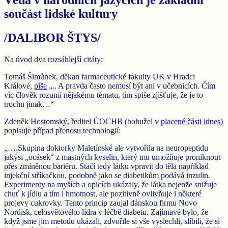
součást lidské kultury
/DALIBOR ŠTYS/
Na úvod dva rozsáhlejší citáty:
Tomáš Šimůnek, děkan farmaceutické fakulty UK v Hradci
Králové,
píše
„.. A pravda často nemusí být ani v učebnicích. Čím
víc člověk rozumí nějakému tématu, tím spíše zjišťuje, že je to
trochu jinak…“
Zdeněk Hostomský, ředitel ÚOCHB (bohužel v
placené části idnes
)
popisuje případ přenosu technologií:
„….Skupina doktorky Maletínské ale vytvořila na neuropeptidu
jakýsi „ocásek“ z mastných kyselin, který mu umožňuje proniknout
přes zmíněnou bariéru. Stačí tedy látku vpravit do těla například
injekční stříkačkou, podobně jako se diabetikům podává inzulin.
Experimenty na myších a opicích ukázaly, že látka nejenže snižuje
chuť k jídlu a tím i hmotnost, ale pozitivně ovlivňuje i některé
projevy cukrovky. Tento princip zaujal dánskou firmu Novo
Nordisk, celosvětového lídra v léčbě diabetu. Zajímavé bylo, že
když jsme jim metodu ukázali, zdvořile si vše vyslechli, slíbili, že si