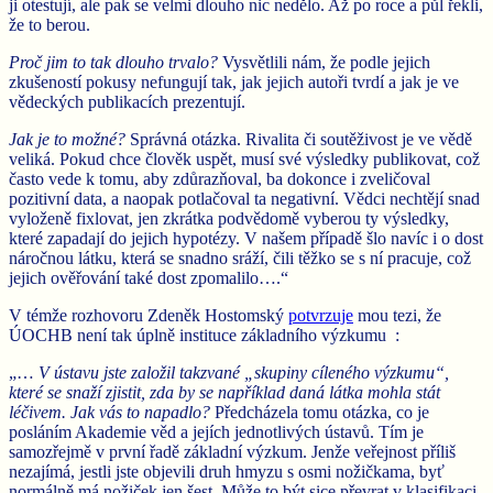
ji otestují, ale pak se velmi dlouho nic nedělo. Až po roce a půl řekli,
že to berou.
Proč jim to tak dlouho trvalo?
Vysvětlili nám, že podle jejich
zkušeností pokusy nefungují tak, jak jejich autoři tvrdí a jak je ve
vědeckých publikacích prezentují.
Jak je to možné?
Správná otázka. Rivalita či soutěživost je ve vědě
veliká. Pokud chce člověk uspět, musí své výsledky publikovat, což
často vede k tomu, aby zdůrazňoval, ba dokonce i zveličoval
pozitivní data, a naopak potlačoval ta negativní. Vědci nechtějí snad
vyloženě fixlovat, jen zkrátka podvědomě vyberou ty výsledky,
které zapadají do jejich hypotézy. V našem případě šlo navíc i o dost
náročnou látku, která se snadno sráží, čili těžko se s ní pracuje, což
jejich ověřování také dost zpomalilo….“
V témže rozhovoru Zdeněk Hostomský
potvrzuje
mou tezi, že
ÚOCHB není tak úplně instituce základního výzkumu :
„…
V ústavu jste založil takzvané „skupiny cíleného výzkumu“,
které se snaží zjistit, zda by se například daná látka mohla stát
léčivem. Jak vás to napadlo?
Předcházela tomu otázka, co je
posláním Akademie věd a jejích jednotlivých ústavů. Tím je
samozřejmě v první řadě základní výzkum. Jenže veřejnost příliš
nezajímá, jestli jste objevili druh hmyzu s osmi nožičkama, byť
normálně má nožiček jen šest. Může to být sice převrat v klasifikaci