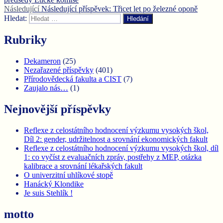
Následující
Následující příspěvek:
Třicet let po železné oponě
Hledat:
Hledání
Rubriky
Dekameron
(25)
Nezařazené příspěvky
(401)
Přírodovědecká fakulta a CIST
(7)
Zaujalo nás…
(1)
Nejnovější příspěvky
Reflexe z celostátního hodnocení výzkumu vysokých škol,
Díl 2: gender, udržitelnost a srovnání ekonomických fakult
Reflexe z celostátního hodnocení výzkumu vysokých škol, díl
1: co vyčíst z evaluačních zpráv, postřehy z MEP, otázka
kalibrace a srovnání lékařských fakult
O univerzitní uhlíkové stopě
Hanácký Klondike
Je suis Stehlík !
motto