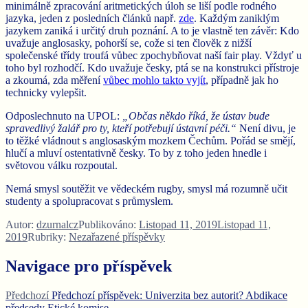
minimálně zpracování aritmetických úloh se liší podle rodného
jazyka, jeden z posledních článků např.
zde
. Každým zaniklým
jazykem zaniká i určitý druh poznání. A to je vlastně ten závěr: Kdo
uvažuje anglosasky, pohorší se, cože si ten člověk z nižší
společenské třídy troufá vůbec zpochybňovat naší fair play. Vždyť u
toho byl rozhodčí. Kdo uvažuje česky, ptá se na konstrukci přístroje
a zkoumá, zda měření
vůbec mohlo takto vyjít
, případně jak ho
technicky vylepšit.
Odposlechnuto na UPOL:
„Občas někdo říká, že ústav bude
spravedlivý žalář pro ty, kteří potřebují ústavní péči.“
Není divu, je
to těžké vládnout s anglosaským mozkem Čechům. Pořád se smějí,
hlučí a mluví ostentativně česky. To by z toho jeden hnedle i
světovou válku rozpoutal.
Nemá smysl soutěžit ve vědeckém rugby, smysl má rozumně učit
studenty a spolupracovat s průmyslem.
Autor:
dzurnalcz
Publikováno:
Listopad 11, 2019
Listopad 11,
2019
Rubriky:
Nezařazené příspěvky
Navigace pro příspěvek
Předchozí
Předchozí příspěvek:
Univerzita bez autorit? Abdikace
předsedy Etické komise