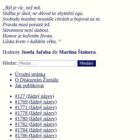
„Být je víc, než mít.
Služba je úkol, ne důvod ke zbytnění ega.
Svobodu musíme neustále chránit a bojovat za ni.
Pravda musí porazit lež.
Skromnost není slabost.
Humor je kořením života.
Láska kvete v každém věku. “
Hodnoty
Josefa Jařaba
dle
Martina
Štainera
.
Hledat:
Hledání
Úvodní stránka
O Diskuzním Žurnálu
Jak publikovat
#127 (žádný název)
#1769 (žádný název)
#1771 (žádný název)
#1778 (žádný název)
#1780 (žádný název)
#1782 (žádný název)
#1784 (žádný název)
#1786 (žádný název)