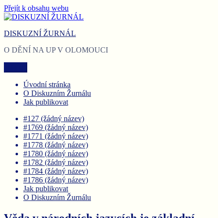
Přejít k obsahu webu
DISKUZNÍ ŽURNÁL
O DĚNÍ NA UP V OLOMOUCI
Menu
Úvodní stránka
O Diskuzním Žurnálu
Jak publikovat
#127 (žádný název)
#1769 (žádný název)
#1771 (žádný název)
#1778 (žádný název)
#1780 (žádný název)
#1782 (žádný název)
#1784 (žádný název)
#1786 (žádný název)
Jak publikovat
O Diskuzním Žurnálu
Věda v národních jazycích je základní