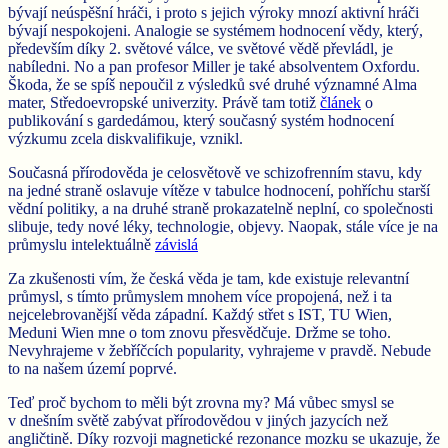
bývají neúspěšní hráči, i proto s jejich výroky mnozí aktivní hráči
bývají nespokojeni. Analogie se systémem hodnocení vědy, který,
především díky 2. světové válce, ve světové vědě převládl, je
nabíledni. No a pan profesor Miller je také absolventem Oxfordu.
Škoda, že se spíš nepoučil z výsledků své druhé významné Alma
mater, Středoevropské univerzity. Právě tam totiž
článek
o
publikování s gardedámou, který současný systém hodnocení
výzkumu zcela diskvalifikuje, vznikl.
Současná přírodověda je celosvětově ve schizofrenním stavu, kdy
na jedné straně oslavuje vítěze v tabulce hodnocení, pohříchu starší
vědní politiky, a na druhé straně prokazatelně neplní, co společnosti
slibuje, tedy nové léky, technologie, objevy. Naopak, stále více je na
průmyslu intelektuálně
závislá
Za zkušenosti vím, že česká věda je tam, kde existuje relevantní
průmysl, s tímto průmyslem mnohem více propojená, než i ta
nejcelebrovanější věda západní. Každý střet s IST, TU Wien,
Meduni Wien mne o tom znovu přesvědčuje. Držme se toho.
Nevyhrajeme v žebříčcích popularity, vyhrajeme v pravdě. Nebude
to na našem území poprvé.
Teď proč bychom to měli být zrovna my? Má vůbec smysl se
v dnešním světě zabývat přírodovědou v jiných jazycích než
angličtině. Díky rozvoji magnetické rezonance mozku se ukazuje, že