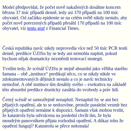
Model předpovídal, že počet nově nakažených dosáhne koncem
března 37 tisíc případů denně, tedy asi 370 případů na 100 tisíc
obyvatel. Od začátku epidemie se na celém světě nikdy nestalo, aby
počet nově potvrzených případů přesáhl 170 případů na 100 tisíc
obyvatel, viz
tento graf
z Financial Times.
Česká republika navíc nikdy neprovedla více než 50 tisíc PCR testů
denně, predikce ÚZISu by se tedy ani nemohla naplnit, pokud
bychom nějak dramaticky nezměnili testovací strategii.
Tvrdím tedy, že scénář ÚZISu je stejně absurdní jako věštba starého
šamana – obě „instituce“ predikují něco, co se nikdy nikde ve
zdokumentovaných dějinách nestalo a co je navíc technicky
nemožné. A obě instituce tím dosáhly svého – exekutiva na základě
této absurdní predikce drasticky zasáhla do svobody a práv lidí.
Černý scénář se samozřejmě nenaplnil. Nenaplnil by se ani bez
přijatých opatření, ale to se nedozvíme, protože paralelní vesmír bez
přijatých opatření nemáme k dispozici. Šamani však mohou tvrdit,
že katastrofa byla odvrácena na poslední chvíli tím, že byla
moudrým panovníkem přijata rozhodná opatření. A důkaz toho že
opatření fungují? Katastrofa se přece nekonala!