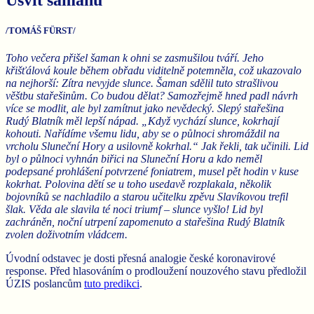
/TOMÁŠ FÜRST/
Toho večera přišel šaman k ohni se zasmušilou tváří. Jeho
křišťálová koule během obřadu viditelně potemněla, což ukazovalo
na nejhorší: Zítra nevyjde slunce. Šaman sdělil tuto strašlivou
věštbu stařešinům. Co budou dělat? Samozřejmě hned padl návrh
více se modlit, ale byl zamítnut jako nevědecký. Slepý stařešina
Rudý Blatník měl lepší nápad. „Když vychází slunce, kokrhají
kohouti. Nařídíme všemu lidu, aby se o půlnoci shromáždil na
vrcholu Sluneční Hory a usilovně kokrhal.“ Jak řekli, tak učinili. Lid
byl o půlnoci vyhnán biřici na Sluneční Horu a kdo neměl
podepsané prohlášení potvrzené foniatrem, musel pět hodin v kuse
kokrhat. Polovina dětí se u toho usedavě rozplakala, několik
bojovníků se nachladilo a starou učitelku zpěvu Slavíkovou trefil
šlak. Věda ale slavila té noci triumf – slunce vyšlo! Lid byl
zachráněn, noční utrpení zapomenuto a stařešina Rudý Blatník
zvolen doživotním vládcem.
Úvodní odstavec je dosti přesná analogie české koronavirové
response. Před hlasováním o prodloužení nouzového stavu předložil
ÚZIS poslancům
tuto predikci
.