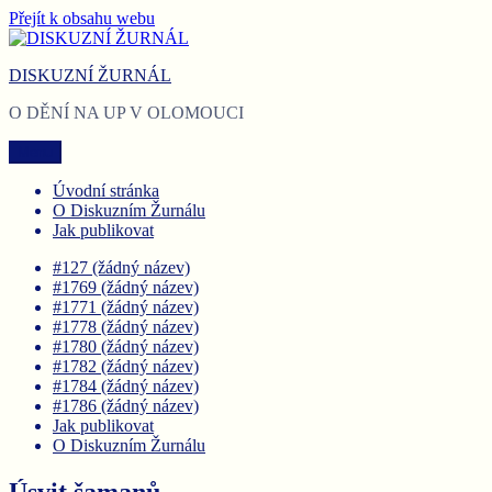
Přejít k obsahu webu
DISKUZNÍ ŽURNÁL
O DĚNÍ NA UP V OLOMOUCI
Menu
Úvodní stránka
O Diskuzním Žurnálu
Jak publikovat
#127 (žádný název)
#1769 (žádný název)
#1771 (žádný název)
#1778 (žádný název)
#1780 (žádný název)
#1782 (žádný název)
#1784 (žádný název)
#1786 (žádný název)
Jak publikovat
O Diskuzním Žurnálu
Úsvit šamanů