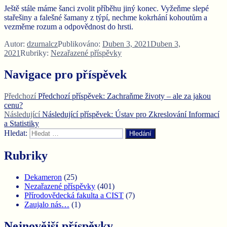
Ještě stále máme šanci zvolit příběhu jiný konec. Vyžeňme slepé
stařešiny a falešné šamany z týpí, nechme kokrhání kohoutům a
vezměme rozum a odpovědnost do hrsti.
Autor:
dzurnalcz
Publikováno:
Duben 3, 2021
Duben 3,
2021
Rubriky:
Nezařazené příspěvky
Navigace pro příspěvek
Předchozí
Předchozí příspěvek:
Zachraňme životy – ale za jakou
cenu?
Následující
Následující příspěvek:
Ústav pro Zkreslování Informací
a Statistiky
Hledat:
Hledání
Rubriky
Dekameron
(25)
Nezařazené příspěvky
(401)
Přírodovědecká fakulta a CIST
(7)
Zaujalo nás…
(1)
Nejnovější příspěvky