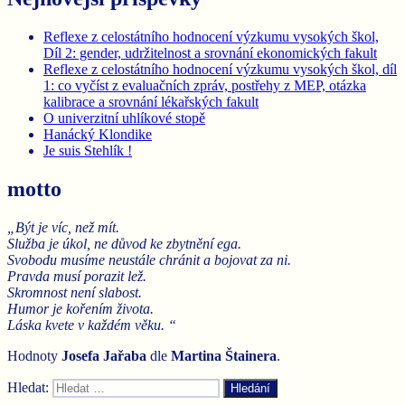
Reflexe z celostátního hodnocení výzkumu vysokých škol,
Díl 2: gender, udržitelnost a srovnání ekonomických fakult
Reflexe z celostátního hodnocení výzkumu vysokých škol, díl
1: co vyčíst z evaluačních zpráv, postřehy z MEP, otázka
kalibrace a srovnání lékařských fakult
O univerzitní uhlíkové stopě
Hanácký Klondike
Je suis Stehlík !
motto
„Být je víc, než mít.
Služba je úkol, ne důvod ke zbytnění ega.
Svobodu musíme neustále chránit a bojovat za ni.
Pravda musí porazit lež.
Skromnost není slabost.
Humor je kořením života.
Láska kvete v každém věku. “
Hodnoty
Josefa Jařaba
dle
Martina
Štainera
.
Hledat:
Hledání