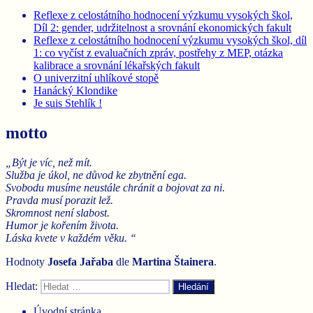
Reflexe z celostátního hodnocení výzkumu vysokých škol,
Díl 2: gender, udržitelnost a srovnání ekonomických fakult
Reflexe z celostátního hodnocení výzkumu vysokých škol, díl
1: co vyčíst z evaluačních zpráv, postřehy z MEP, otázka
kalibrace a srovnání lékařských fakult
O univerzitní uhlíkové stopě
Hanácký Klondike
Je suis Stehlík !
motto
„Být je víc, než mít.
Služba je úkol, ne důvod ke zbytnění ega.
Svobodu musíme neustále chránit a bojovat za ni.
Pravda musí porazit lež.
Skromnost není slabost.
Humor je kořením života.
Láska kvete v každém věku. “
Hodnoty
Josefa Jařaba
dle
Martina
Štainera
.
Hledat:
Hledání
Úvodní stránka