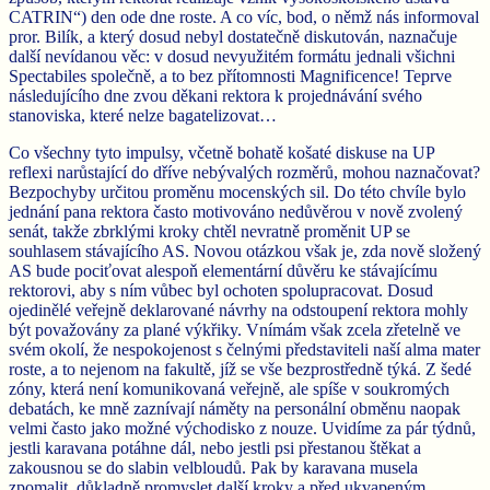
CATRIN“) den ode dne roste. A co víc, bod, o němž nás informoval
pror. Bilík, a který dosud nebyl dostatečně diskutován, naznačuje
další nevídanou věc: v dosud nevyužitém formátu jednali všichni
Spectabiles společně, a to bez přítomnosti Magnificence! Teprve
následujícího dne zvou děkani rektora k projednávání svého
stanoviska, které nelze bagatelizovat…
Co všechny tyto impulsy, včetně bohatě košaté diskuse na UP
reflexi narůstající do dříve nebývalých rozměrů, mohou naznačovat?
Bezpochyby určitou proměnu mocenských sil. Do této chvíle bylo
jednání pana rektora často motivováno nedůvěrou v nově zvolený
senát, takže zbrklými kroky chtěl nevratně proměnit UP se
souhlasem stávajícího AS. Novou otázkou však je, zda nově složený
AS bude pociťovat alespoň elementární důvěru ke stávajícímu
rektorovi, aby s ním vůbec byl ochoten spolupracovat. Dosud
ojedinělé veřejně deklarované návrhy na odstoupení rektora mohly
být považovány za plané výkřiky. Vnímám však zcela zřetelně ve
svém okolí, že nespokojenost s čelnými představiteli naší alma mater
roste, a to nejenom na fakultě, jíž se vše bezprostředně týká. Z šedé
zóny, která není komunikovaná veřejně, ale spíše v soukromých
debatách, ke mně zaznívají náměty na personální obměnu naopak
velmi často jako možné východisko z nouze. Uvidíme za pár týdnů,
jestli karavana potáhne dál, nebo jestli psi přestanou štěkat a
zakousnou se do slabin velbloudů. Pak by karavana musela
zpomalit, důkladně promyslet další kroky a před ukvapeným