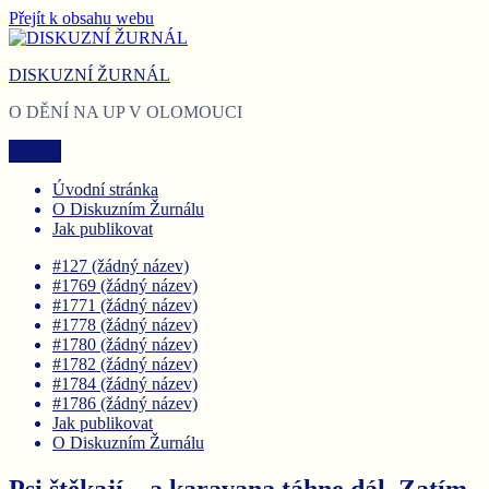
Přejít k obsahu webu
DISKUZNÍ ŽURNÁL
O DĚNÍ NA UP V OLOMOUCI
Menu
Úvodní stránka
O Diskuzním Žurnálu
Jak publikovat
#127 (žádný název)
#1769 (žádný název)
#1771 (žádný název)
#1778 (žádný název)
#1780 (žádný název)
#1782 (žádný název)
#1784 (žádný název)
#1786 (žádný název)
Jak publikovat
O Diskuzním Žurnálu
Psi štěkají – a karavana táhne dál. Zatím.