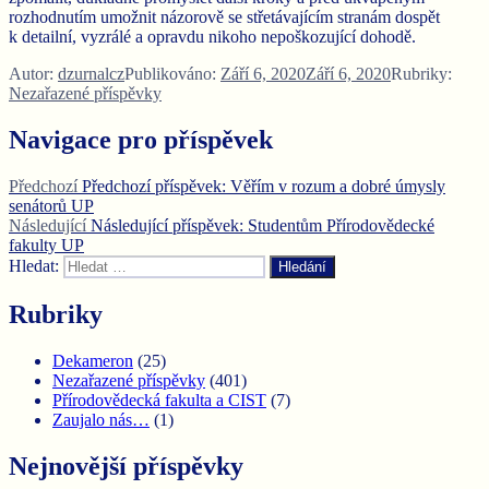
rozhodnutím umožnit názorově se střetávajícím stranám dospět
k detailní, vyzrálé a opravdu nikoho nepoškozující dohodě.
Autor:
dzurnalcz
Publikováno:
Září 6, 2020
Září 6, 2020
Rubriky:
Nezařazené příspěvky
Navigace pro příspěvek
Předchozí
Předchozí příspěvek:
Věřím v rozum a dobré úmysly
senátorů UP
Následující
Následující příspěvek:
Studentům Přírodovědecké
fakulty UP
Hledat:
Hledání
Rubriky
Dekameron
(25)
Nezařazené příspěvky
(401)
Přírodovědecká fakulta a CIST
(7)
Zaujalo nás…
(1)
Nejnovější příspěvky