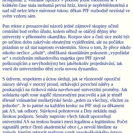
krátkém čase stala mohutná pevná hráz, která je nepřehlédnutelná a
nad níž nelze lehce mávnout rukou: děkan PřF rozhodně nezůstal ve
svém vzdoru sám.
Pan rektor z prosazování názorů jedné zájmové skupiny učinil
centrální bod svého úřadu, kolem něhož se otáčejí dějiny této
univerzity v přítomném okamžiku. Rozpor slov a činů sice mohl být
po určitou dobu zakrýván obratnými vyjádřeními, ale na počátku
prázdnin se už stal naprosto evidentním. Slova o tom, že přece nikdo
nikoho nechce „ošulit“, obtěžkaná skandálním pokusem „vypořádat
se“ s rozložením miliardového majetku (pro PřF zjevně
poškozujícím a nevýhodným) bez jakéhokoliv projednávání, tak
vnesl do univerzitního dění zcela novou dynamiku.
S údivem, respektem a úctou sleduji, jak se různorodé opoziční
názory slévají v mocný proud, strhávající povrchní nátěry a
poukazující na riziková místa navrhované univerzitní proměny. Jak
solidarita opět roste napříč různorodými pracovišti a jak je téměř
tělesně vnímatelné mušketýrské heslo „jeden za všechny, všichni za
jednoho“. Je to patrné na každém kroku: na PřF stojí za děkanem
jak AS, tak odbory. Stávková pohotovost a Dny neklidu mají
širokou podporu. Senáty naprosto všech fakult upozorňují
univerzitní AS na tenkou hranici mezi legalitou a legitimitou. Počet
signatářů petice členů akademické obce („s nevolí hledíme na
způsob, kterým rektorát realizuje vznik vysokoškolského ústavu