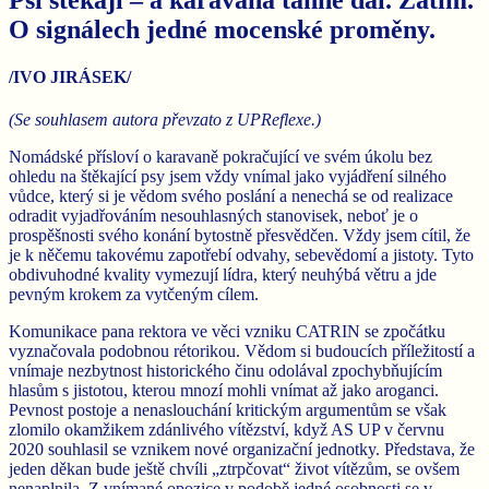
O signálech jedné mocenské proměny.
/IVO JIRÁSEK/
(Se souhlasem autora převzato z UPReflexe.)
Nomádské přísloví o karavaně pokračující ve svém úkolu bez
ohledu na štěkající psy jsem vždy vnímal jako vyjádření silného
vůdce, který si je vědom svého poslání a nenechá se od realizace
odradit vyjadřováním nesouhlasných stanovisek, neboť je o
prospěšnosti svého konání bytostně přesvědčen. Vždy jsem cítil, že
je k něčemu takovému zapotřebí odvahy, sebevědomí a jistoty. Tyto
obdivuhodné kvality vymezují lídra, který neuhýbá větru a jde
pevným krokem za vytčeným cílem.
Komunikace pana rektora ve věci vzniku CATRIN se zpočátku
vyznačovala podobnou rétorikou. Vědom si budoucích příležitostí a
vnímaje nezbytnost historického činu odolával zpochybňujícím
hlasům s jistotou, kterou mnozí mohli vnímat až jako aroganci.
Pevnost postoje a nenaslouchání kritickým argumentům se však
zlomilo okamžikem zdánlivého vítězství, když AS UP v červnu
2020 souhlasil se vznikem nové organizační jednotky. Představa, že
jeden děkan bude ještě chvíli „ztrpčovat“ život vítězům, se ovšem
nenaplnila. Z vnímané opozice v podobě jedné osobnosti se v