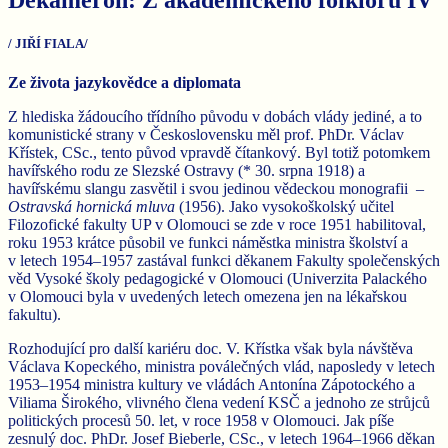
/ JIŘÍ FIALA/
Ze života jazykovědce a diplomata
Z hlediska žádoucího třídního původu v dobách vlády jediné, a to
komunistické strany v Československu měl prof. PhDr. Václav
Křístek, CSc., tento původ vpravdě čítankový. Byl totiž potomkem
havířského rodu ze Slezské Ostravy (* 30. srpna 1918) a
havířskému slangu zasvětil i svou jedinou vědeckou monografii
–
Ostravská hornická mluva
(1956). Jako vysokoškolský učitel
Filozofické fakulty UP v Olomouci se zde v roce 1951 habilitoval,
roku 1953 krátce působil ve funkci náměstka ministra školství a
v letech 1954–1957 zastával funkci děkanem Fakulty společenských
věd Vysoké školy pedagogické v Olomouci (Univerzita Palackého
v Olomouci byla v uvedených letech omezena jen na lékařskou
fakultu).
Rozhodující pro další kariéru doc. V. Křístka však byla návštěva
Václava Kopeckého, ministra poválečných vlád, naposledy v letech
1953–1954 ministra kultury ve vládách Antonína Zápotockého a
Viliama Širokého, vlivného člena vedení KSČ a jednoho ze strůjců
politických procesů 50. let, v roce 1958 v Olomouci. Jak píše
zesnulý doc. PhDr. Josef Bieberle, CSc., v letech 1964–1966 děkan