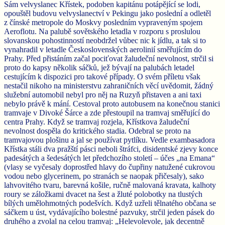
Sám velvyslanec Křístek, podoben kapitánu potápějící se lodi,
opouštěl budovu velvyslanectví v Pekingu jako poslední a odletěl
z čínské metropole do Moskvy posledním vypraveným spojem
Aeroflotu. Na palubě sovětského letadla v rozporu s proslulou
slovanskou pohostinností neobdržel vůbec nic k jídlu, a tak si to
vynahradil v letadle Československých aerolinií směřujícím do
Prahy. Před přistáním začal pociťovat žaludeční nevolnost, strčil si
proto do kapsy několik sáčků, jež bývají na palubách letadel
cestujícím k dispozici pro takové případy. O svém příletu však
nestačil nikoho na ministerstvu zahraničních věcí uvědomit, žádný
služební automobil nebyl pro něj na Ruzyň přistaven a ani taxi
nebylo právě k mání. Cestoval proto autobusem na konečnou stanici
tramvaje v Divoké Šárce a zde přestoupil na tramvaj směřující do
centra Prahy. Když se tramvaj rozjela, Křístkova žaludeční
nevolnost dospěla do kritického stadia. Odebral se proto na
tramvajovou plošinu a jal se používat pytlíku. Vedle exambasadora
Křístka stáli dva pražští pásci neboli štráfci, disidentské zjevy konce
padesátých a šedesátých let předchozího století – účes „na Emana“
(vlasy se vyčesaly doprostřed hlavy do čupřiny natužené cukrovou
vodou nebo glycerinem, po stranách se naopak přičesaly), sako
lahvovitého tvaru, barevná košile, ručně malovaná kravata, kalhoty
roury se záložkami dvacet na šest a žluté polobotky na tlustých
bílých umělohmotných podešvích. Když uzřeli tělnatého občana se
sáčkem u úst, vydávajícího bolestné pazvuky, strčil jeden pásek do
druhého a zvolal na celou tramvaj: „Helevolevole, jak decentně