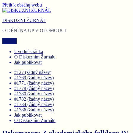
Přejít k obsahu webu
DISKUZNÍ ŽURNÁL
O DĚNÍ NA UP V OLOMOUCI
Menu
Úvodní stránka
O Diskuzním Žurnálu
Jak publikovat
#127 (žádný název)
#1769 (žádný název)
#1771 (žádný název)
#1778 (žádný název)
#1780 (žádný název)
#1782 (žádný název)
#1784 (žádný název)
#1786 (žádný název)
Jak publikovat
O Diskuzním Žurnálu
Dekameron: Z akademického folkloru IV