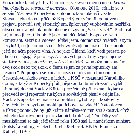
Filozofické fakulty UP v Olomouci, ve svých memoárech
Letopis
intelektuála ze zatracené generace,
Olomouc 2010, jednalo se o
setkání Václava Kopeckého s olomouckou mládeží v sále
Slovanského domu, přičemž Kopecký ve svém tříhodinovém
projevu potvrdil svůj rétorický um, špikovaný vtipkováním nezřídka
obscénním, a byl tak proto obecně nazýván „Vašek šašek“. Prohlásil
prý mimo jiné: „Obdobně jako můj děd Matěj Kopecký jsem
komediant, žebrák a vdovec. Přišel jsem, olomoucká mládeži, abych
ti vyložil, co je komunismus. My vypěstujeme prase jako stodolu a
ještě na něm poroste vlna. A ne jako Číňané, kteří vodí prasata po
ulicích na špagátě jako psy. A takových prasat my vypěstujeme
statisíce za rok, protože my – česká mládeži – umožníme kancům
dvojskok nebo trojskok, o čemž se jim za první republiky ani
nesnilo.“ Po projevu se konalo posezení místních funkcionářů
Československého svazu mládeže a KSČ v restauraci Národního
domu, a když si Kopecký přál „nějakou kulturní vložku“ , vytáhl
přítomný docent Václav Křístek prozřetelně přinesenou kytaru a
předvedl svůj repertoár ruských a sovětských písní v originále.
Václav Kopecký byl nadšen a prohlásil: „Tohle je ale šikovný
človíček, toho bychom mohli potřebovat ve vládě!“ Nato docent
Křístek podotkl, že byl již krátce náměstkem ministra školství, čímž
byl jeho kádrový postup do vládních kruhů zajištěn. Díky své
muzikálnosti se tak ještě téhož roku 1958 stal 1. náměstkem ministra
školství a kultury, v letech 1953–1964 prof. RNDr. Františka
Kahudy, DrSc.