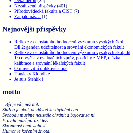
Dekameron
(25)
Nezařazené příspěvky
(401)
Přírodovědecká fakulta a CIST
(7)
Zaujalo nás…
(1)
Nejnovější příspěvky
Reflexe z celostátního hodnocení výzkumu vysokých škol,
Díl 2: gender, udržitelnost a srovnání ekonomických fakult
Reflexe z celostátního hodnocení výzkumu vysokých škol, díl
1: co vyčíst z evaluačních zpráv, postřehy z MEP, otázka
kalibrace a srovnání lékařských fakult
O univerzitní uhlíkové stopě
Hanácký Klondike
Je suis Stehlík !
motto
„Být je víc, než mít.
Služba je úkol, ne důvod ke zbytnění ega.
Svobodu musíme neustále chránit a bojovat za ni.
Pravda musí porazit lež.
Skromnost není slabost.
Humor je kořením života.