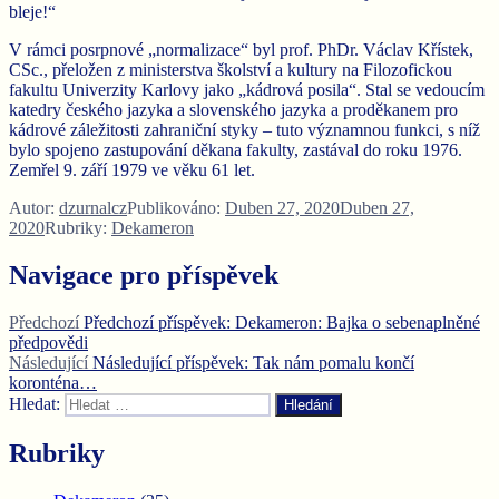
bleje!“
V rámci posrpnové „normalizace“ byl prof. PhDr. Václav Křístek,
CSc., přeložen z ministerstva školství a kultury na Filozofickou
fakultu Univerzity Karlovy jako „kádrová posila“. Stal se vedoucím
katedry českého jazyka a slovenského jazyka a proděkanem pro
kádrové záležitosti zahraniční styky – tuto významnou funkci, s níž
bylo spojeno zastupování děkana fakulty, zastával do roku 1976.
Zemřel 9. září 1979 ve věku 61 let.
Autor:
dzurnalcz
Publikováno:
Duben 27, 2020
Duben 27,
2020
Rubriky:
Dekameron
Navigace pro příspěvek
Předchozí
Předchozí příspěvek:
Dekameron: Bajka o sebenaplněné
předpovědi
Následující
Následující příspěvek:
Tak nám pomalu končí
koronténa…
Hledat:
Hledání
Rubriky