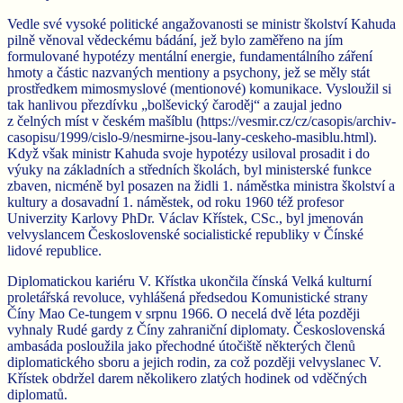
Vedle své vysoké politické angažovanosti se ministr školství Kahuda
pilně věnoval vědeckému bádání, jež bylo zaměřeno na jím
formulované hypotézy mentální energie, fundamentálního záření
hmoty a částic nazvaných mentiony a psychony, jež se měly stát
prostředkem mimosmyslové (mentionové) komunikace. Vysloužil si
tak hanlivou přezdívku „bolševický čaroděj“ a zaujal jedno
z čelných míst v českém mašíblu (https://vesmir.cz/cz/casopis/archiv-
casopisu/1999/cislo-9/nesmirne-jsou-lany-ceskeho-masiblu.html).
Když však ministr Kahuda svoje hypotézy usiloval prosadit i do
výuky na základních a středních školách, byl ministerské funkce
zbaven, nicméně byl posazen na židli 1. náměstka ministra školství a
kultury a dosavadní 1. náměstek, od roku 1960 též profesor
Univerzity Karlovy PhDr. Václav Křístek, CSc., byl jmenován
velvyslancem Československé socialistické republiky v Čínské
lidové republice.
Diplomatickou kariéru V. Křístka ukončila čínská Velká kulturní
proletářská revoluce, vyhlášená předsedou Komunistické strany
Číny Mao Ce-tungem v srpnu 1966. O necelá dvě léta později
vyhnaly Rudé gardy z Číny zahraniční diplomaty. Československá
ambasáda posloužila jako přechodné útočiště některých členů
diplomatického sboru a jejich rodin, za což později velvyslanec V.
Křístek obdržel darem několikero zlatých hodinek od vděčných
diplomatů.