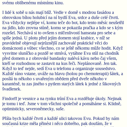
svému oblíbenému místnímu kinu.
I lidé k sobě u nás mají blíž. Vedle v domě s modrou fasádou a
obrovskou bílou holubicí na ní bydlí Eva, srdce a duše celé čtvrti.
Eva vždycky nejlépe ví, komu teče do bot, kdo tento měsíc neušetřil
na jídlo, kdo zrovna stůně, komu se pokazila pračka a kdo se s kým
rozešel. Nechává si to ovšem s mlčenlivostí hanseata pro sebe a
spíše jedná. U plotu před jejím domem stojí krabice, v níž se
pravidelně objevují nejrůznější zachovalé praktické věci do
domácnosti a vůbec všechno, co se ještě někomu může hodit. Když
vysvitne sluníčko a pozdě se stmívá, vytáhne Eva stůl na chodník
před domem a z obrovské bandasky nalévá kávu nebo čaj všem,
kteří se rozhodnou se zastavit na kus řeči. Neplánovaně. Jen tak.
Když to teď nejde, sedí Eva u telefonu a organizuje sousedstvo.
Každé ráno vstane, uváže na hlavu (holou po chemoterapii) šátek, a
posílá tu někoho s uvařeným obědem před dveře někoho v
karanténě, tu zas jiného s pytlem starých látek k jedné z šikovných
švadlenek.
Findorff je vesnice a na rynku trůní Eva a rozděluje úkoly. Nejinak
je tomu i teď. Jsme v tom všichni společně a pomáháme si. Klidně,
optimisticky, severoněmecky, suše.
Přála bych každé čtvrti a každé ulici takovou Evu. Pokud by nám
současná krize měla přinést i něco dobrého, pak doufám, že v