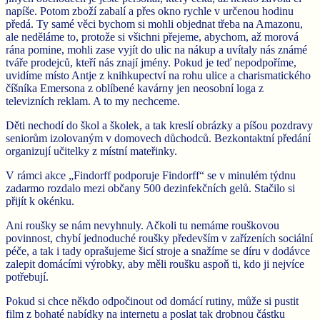
napíše. Potom zboží zabalí a přes okno rychle v určenou hodinu
předá. Ty samé věci bychom si mohli objednat třeba na Amazonu,
ale neděláme to, protože si všichni přejeme, abychom, až morová
rána pomine, mohli zase vyjít do ulic na nákup a uvítaly nás známé
tváře prodejců, kteří nás znají jmény. Pokud je teď nepodpoříme,
uvidíme místo Antje z knihkupectví na rohu ulice a charismatického
číšníka Emersona z oblíbené kavárny jen neosobní loga z
televizních reklam. A to my nechceme.
Děti nechodí do škol a školek, a tak kreslí obrázky a píšou pozdravy
seniorům izolovaným v domovech důchodců. Bezkontaktní předání
organizují učitelky z místní mateřinky.
V rámci akce „Findorff podporuje Findorff“ se v minulém týdnu
zadarmo rozdalo mezi občany 500 dezinfekčních gelů. Stačilo si
přijít k okénku.
Ani roušky se nám nevyhnuly. Ačkoli tu nemáme rouškovou
povinnost, chybí jednoduché roušky především v zařízeních sociální
péče, a tak i tady oprašujeme šicí stroje a snažíme se díru v dodávce
zalepit domácími výrobky, aby měli roušku aspoň ti, kdo ji nejvíce
potřebují.
Pokud si chce někdo odpočinout od domácí rutiny, může si pustit
film z bohaté nabídky na internetu a poslat tak drobnou částku