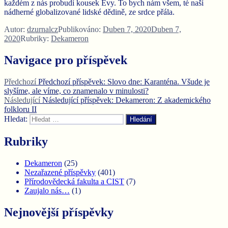
každém z nás probudí kousek Evy. To bych nám všem, té naší
nádherné globalizované lidské dědině, ze srdce přála.
Autor:
dzurnalcz
Publikováno:
Duben 7, 2020
Duben 7,
2020
Rubriky:
Dekameron
Navigace pro příspěvek
Předchozí
Předchozí příspěvek:
Slovo dne: Karanténa. Všude je
slyšíme, ale víme, co znamenalo v minulosti?
Následující
Následující příspěvek:
Dekameron: Z akademického
folkloru II
Hledat:
Hledání
Rubriky
Dekameron
(25)
Nezařazené příspěvky
(401)
Přírodovědecká fakulta a CIST
(7)
Zaujalo nás…
(1)
Nejnovější příspěvky