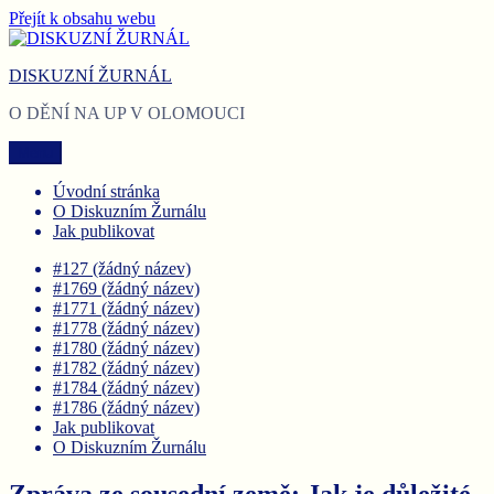
Přejít k obsahu webu
DISKUZNÍ ŽURNÁL
O DĚNÍ NA UP V OLOMOUCI
Menu
Úvodní stránka
O Diskuzním Žurnálu
Jak publikovat
#127 (žádný název)
#1769 (žádný název)
#1771 (žádný název)
#1778 (žádný název)
#1780 (žádný název)
#1782 (žádný název)
#1784 (žádný název)
#1786 (žádný název)
Jak publikovat
O Diskuzním Žurnálu
Zpráva ze sousední země: Jak je důležité