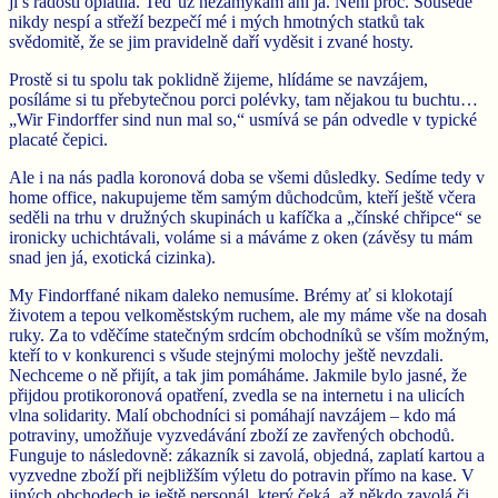
jí s radostí oplatila. Teď už nezamykám ani já. Není proč. Sousedé
nikdy nespí a střeží bezpečí mé i mých hmotných statků tak
svědomitě, že se jim pravidelně daří vyděsit i zvané hosty.
Prostě si tu spolu tak poklidně žijeme, hlídáme se navzájem,
posíláme si tu přebytečnou porci polévky, tam nějakou tu buchtu…
„Wir Findorffer sind nun mal so,“ usmívá se pán odvedle v typické
placaté čepici.
Ale i na nás padla koronová doba se všemi důsledky. Sedíme tedy v
home office, nakupujeme těm samým důchodcům, kteří ještě včera
seděli na trhu v družných skupinách u kafíčka a „čínské chřipce“ se
ironicky uchichtávali, voláme si a máváme z oken (závěsy tu mám
snad jen já, exotická cizinka).
My Findorffané nikam daleko nemusíme. Brémy ať si klokotají
životem a tepou velkoměstským ruchem, ale my máme vše na dosah
ruky. Za to vděčíme statečným srdcím obchodníků se vším možným,
kteří to v konkurenci s všude stejnými molochy ještě nevzdali.
Nechceme o ně přijít, a tak jim pomáháme. Jakmile bylo jasné, že
přijdou protikoronová opatření, zvedla se na internetu i na ulicích
vlna solidarity. Malí obchodníci si pomáhají navzájem – kdo má
potraviny, umožňuje vyzvedávání zboží ze zavřených obchodů.
Funguje to následovně: zákazník si zavolá, objedná, zaplatí kartou a
vyzvedne zboží při nejbližším výletu do potravin přímo na kase. V
jiných obchodech je ještě personál, který čeká, až někdo zavolá či