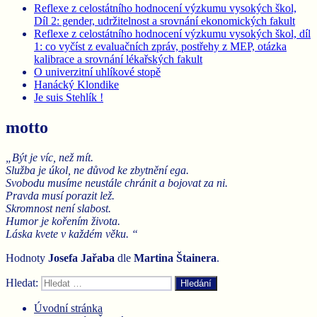
Reflexe z celostátního hodnocení výzkumu vysokých škol,
Díl 2: gender, udržitelnost a srovnání ekonomických fakult
Reflexe z celostátního hodnocení výzkumu vysokých škol, díl
1: co vyčíst z evaluačních zpráv, postřehy z MEP, otázka
kalibrace a srovnání lékařských fakult
O univerzitní uhlíkové stopě
Hanácký Klondike
Je suis Stehlík !
motto
„Být je víc, než mít.
Služba je úkol, ne důvod ke zbytnění ega.
Svobodu musíme neustále chránit a bojovat za ni.
Pravda musí porazit lež.
Skromnost není slabost.
Humor je kořením života.
Láska kvete v každém věku. “
Hodnoty
Josefa Jařaba
dle
Martina
Štainera
.
Hledat:
Hledání
Úvodní stránka