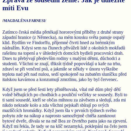
míti Evu
/MAGDALÉNA FARNESI/
Zatímco česká média přetékají hororovými příběhy z druhé strany
západní hranice (z Německa), na mém kousku světa panuje ospalý
klid. Bydlím ve Findorffu, příjemné čtvrti hned za brémským
nádražím. Kdysi sem na člunech přiváželi lidé z okolních mokřadů
rašelinu na topení a v úhledných domcích bydleli pracovníci drah.
Dnes tu přebývají především rodiny s malými dětmi, důchodci a
studenti. Všichni se znají, třikrát týdně popovídají u kafe na trhu,
zdraví se při venčení psů, a jakmile se někdy v únoru vyškrábe
teplota nad pět nad nulou, sedí spokojeně na zubatém sluníčku před
italskou kavárnou a konzumují zmrzlinu, jako by byl červenec.
Když jsem se před šesti lety přistěhovala, vítal mě dům plný dětí
volně běhajících po chodbách a pouliční večírky se sousedy. Byli to
ti samí sousedé, kteří se občas mihnou za závěsem a sledují, zda mi
nikdo nekrade kolo a zda všichni pejskaři sbírají po svých
mazlíčcích hromádky. Když jsem šla v prvních týdnech svého
pobytu zde na nákup a naprosto samozřejmě chtěla zamknout
bytové dveře, dívala se na mě Bea ze čtvrtého patra jako na zjevení.
Když mi řekla, že tady se na klíč nezamyká, poklepání na čelo jsem